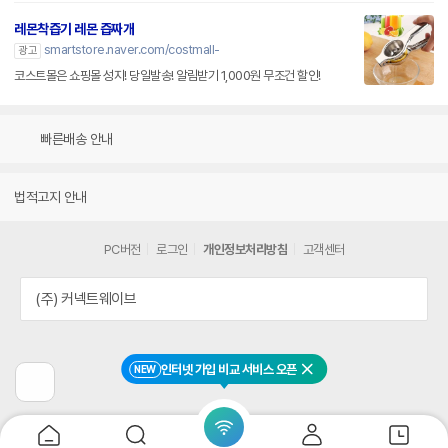
레몬착즙기 레몬 즙짜개
smartstore.naver.com/costmall-
광고
코스트몰은 쇼핑몰 성지! 당일발송! 알림받기 1,000원 무조건 할인!
빠른배송 안내
법적고지 안내
PC버전
로그인
개인정보처리방침
고객센터
(주) 커넥트웨이브
인터넷 가입 비교 서비스 오픈
NEW
닫기
이
전
페
이
지