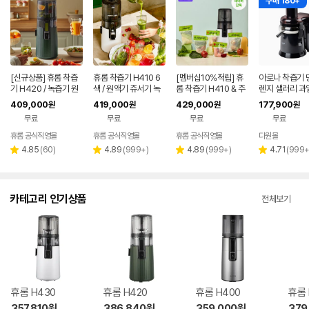
구매 180+
[신규상품] 휴롬 착즙
휴롬 착즙기 H410 6
[멤버십10%적립] 휴
아로나 착즙기 
기 H420 / 녹즙기 원
색 / 원액기 쥬서기 녹
롬 착즙기 H410 & 주
렌지 샐러리 과
액기 쥬서기 엔자임주
즙기
스키트 5팩 세트 / 원액
기 원액기 녹즙
409,000
419,000
429,000
177,900
원
원
원
원
스
기 쥬서기 녹즙기
CJ-2000
무료
무료
무료
무료
휴롬 공식직영몰
휴롬 공식직영몰
휴롬 공식직영몰
다원몰
리
리
리
리
4.85
(
60
)
4.89
(
999+
)
4.89
(
999+
)
4.71
(
999
별
별
별
별
뷰
뷰
뷰
뷰
점
점
점
점
수
수
수
수
카테고리 인기상품
전체보기
휴롬 H430
휴롬 H420
휴롬 H400
휴롬 
357,810
원
386,840
원
359,000
원
379