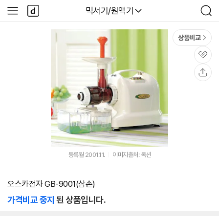
본문 바로가기
다
다나와
믹서기/원액기
사
검
나
이
색
와
드
메
메
상품비교
인
뉴
관
심
공
유
등록월 2001.11.
이미지출처: 옥션
오스카전자 GB-9001(삼손)
가격비교 중지
된 상품입니다.