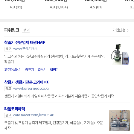
4.8
(32)
4.8
(3,684)
4.5
(61)
3.
파워링크
가입신청
광고
착즙기 전문업체 태광FMP
www.포장기.닷컴
광고
믿고 신뢰하는 국산고주파실링기 전문업체, 기타 포장관련기계 주문제작.
착즙기
고주파실링기
충진기
결속기
랩핑기
착즙기 생즙기전문 코리아메디
www.koreamedi.co.kr
광고
생즙기 과일파쇄기 과일 야채착즙 즙과 찌꺼기분리 저온착즙기 공압착즙기 제작
라임코리아팩
cafe.naver.com/khs0546
광고
추출기 및 포장기 농축기 제조업체, 건강원기계, 식품설비, 기계설비주문
제작