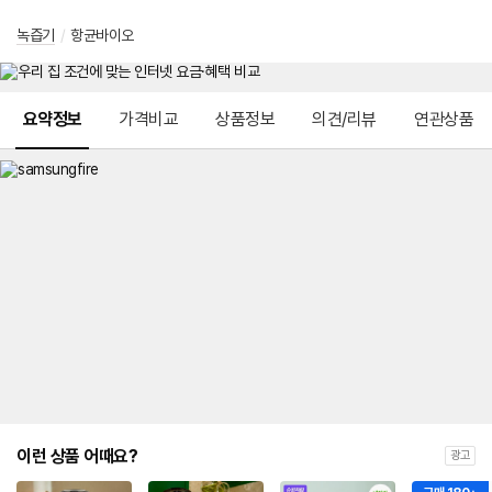
녹즙기
/
항균바이오
메뉴 네비게이션
요약정보
가격비교
상품정보
의견/리뷰
연관상품
이런 상품 어때요?
광고