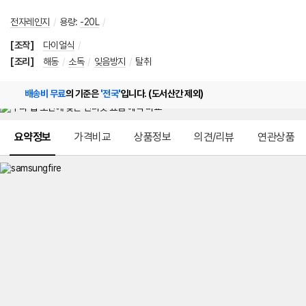
전자레인지
/
용량
:
-20L
/
[조작]
다이얼식
/
[조리]
해동
/
소독
/
잊음방지
/
탈취
배송비 무료
의 기준은
'전국'
입니다. (도서산간 제외)
메뉴 네비게이션
요약정보
가격비교
상품정보
의견/리뷰
연관상품