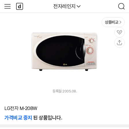
본문 바로가기
다
다나와
전자레인지
사
검
나
이
색
와
드
메
메
상품비교
인
뉴
관
심
공
유
등록월 2005.08.
LG전자 M-208W
가격비교 중지
된 상품입니다.