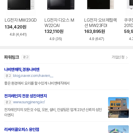
LG전자 MW23GD
LG전자 디오스 M
LG전자 오브제컬렉
쿠쿠
W22CAI
션 MW23FDI
201
134,420
원
132,110
원
163,895
원
59,
4.8
(4,441)
4.9
(35)
4.9
(647)
4.
파워링크
가입신청
광고
나비엔매직,경동나비엔
blog.naver.com/navien__
광고
좋은 환경에서 요리를 할수있게 나비엔매직에서
전자레인지 전문 성진이엔지
www.sungjineng.kr/
광고
전자레인지의 모든것 수입, 오븐, 설비, 컨설팅은 업계 23년 신뢰의 성진
이엔지
리싸이클오피스 용인점