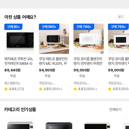
이런 상품 어때요?
광고
구매 50+
구매 590+
구매 760+
구매 760+
매직쉐프 무회전 20L
쿠잉 레트로 플랫전자
쿠잉 프리즘 플랫전자
쿠잉 프리즘 플
전자레인지 MEM-G
렌지 MC-R20FL 무
렌지 전자랜지 무회전
렌지 전자랜지 
D20F 블랙
회전 전자랜지 미니 소
미니 소형 올화이트(M
미니 소형 화이
89,440
94,900
99,000
99,000
원
원
원
원
형 크림
C-P20WLF)
-P20WBF)
무료
무료
무료
무료
에스엠퓨처스
쿠잉공식쇼핑몰
쿠잉공식쇼핑몰
쿠잉공식쇼핑몰
네이버
네이버
네이버
페이
페이
페이
리
리
리
리
4.84
(
213
)
4.85
(
999+
)
4.83
(
999+
)
4.83
(
999
별
별
별
별
뷰
뷰
뷰
뷰
점
점
점
점
수
수
수
수
카테고리 인기상품
전체보기