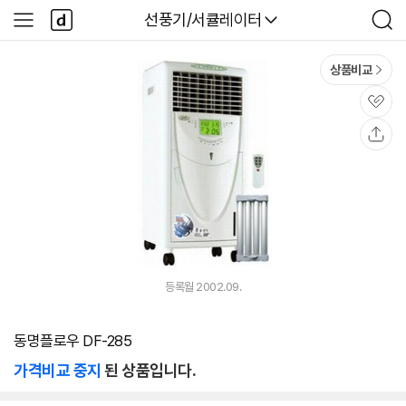
본문 바로가기
다
다나와
선풍기/서큘레이터
사
검
나
이
색
와
드
메
메
상품비교
인
뉴
관
심
공
유
등록월 2002.09.
동명플로우 DF-285
가격비교 중지
된 상품입니다.