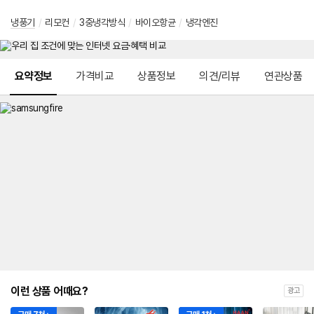
냉풍기
/
리모컨
/
3중냉각방식
/
바이오항균
/
냉각엔진
메뉴 네비게이션
요약정보
가격비교
상품정보
의견/리뷰
연관상품
이런 상품 어때요?
광고