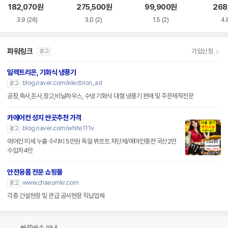
182,070
원
275,500
원
99,900
원
268
3.9
(26)
3.0
(2)
1.5
(2)
4.
파워링크
가입신청
광고
일렉트리온, 기화식 냉풍기
blog.naver.com/electrion_ad
광고
공장,축사,돈사,창고,비닐하우스, 수냉 기화식 대형 냉풍기 판매 및 주문제작전문
카에어컨 성지 싼곳추천 가격
blog.naver.com/white111v
광고
에어컨 미세 누출 수리비 5만원 독일 뷔르트 차단제/에어컨충전 국산2만
수입차4만
안전용품 전문 쇼핑몰
www.chaeumkr.com
광고
각종 건설현장 및 관급 공사현장 직납업체