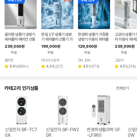
구매 7천+
구매 1천+
끌리젠 냉풍기 냉방기
한일 2구 냉풍기 냉방
한경희 냉풍기 가정용
고요아 냉풍기 
에어쿨러 에어컨 선풍
기 에어쿨러 선풍기 가
냉방기 이동식 에어쿨
러 이동식 에어
기 가정용 업소용 산업
정용 업소용 산업용 이
러 26년형 초절전 AI
용 업소용 습기
239,000
199,000
129,900
239,000
원
원
원
원
용 이동식 냉각 얼음
동식
음성인식 에어컨 선풍
방기
무료
무료
무료
무료
기
끌리젠
미니아 스토어
OH JOA
고요아
네이버
페이
리
리
리
리
4.41
(
999+
)
4.33
(
227
)
4.51
(
573
)
4.51
(
234
)
별
별
별
별
뷰
뷰
뷰
뷰
점
점
점
점
수
수
수
수
카테고리 인기상품
전체보기
신일전자 SIF-TC7
신일전자 SIF-FW2
한경희생활과학 GF
신일전
0A
0R
-LF960
0W