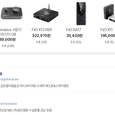
reative 사운드
FiiO K13 R2R
FiiO KA17
FiiO K11
블라스터 G8
322,970
원
35,430
원
195,00
89,000
원
4.8
(32)
5.0
(20)
4.8
(5)
4.8
(248)
프
/jupiteraudio
리 금은팔라듐합금 하드와이어링 수세작 헤드폰&스피커앰프
com/soreaav
문상담 MD (주)웅진음향 수입정품 강남 청음