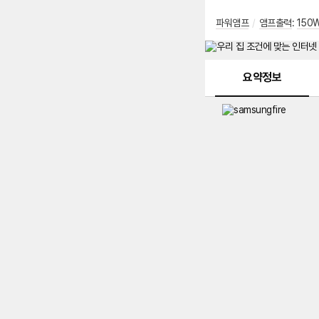
파워앰프
/
앰프출력
:
150
메뉴 네비게이션
요약정보