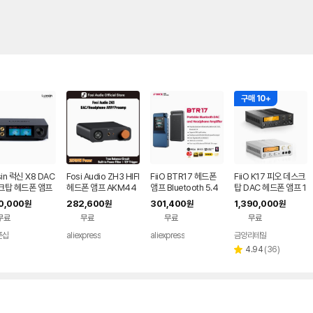
구매 10+
sin 럭신 X8 DAC
Fosi Audio ZH3 HIFI
FiiO BTR17 헤드폰
FiiO K17 피오 데스크
크탑 헤드폰 앰프
헤드폰 앰프 AKM44
앰프 Bluetooth 5.4
탑 DAC 헤드폰 앰프 1
93SEQ 데스크탑 DA
수신기, LDAC/aptX
년보증AS
80,000
282,600
301,400
1,390,000
원
원
원
원
C 완전 밸런스드 프리
무손실 지원, 고해상도
무료
무료
무료
무료
앰프(리모트 12V 트리
휴대용 DAC 768K/3
거 입력 포함)
2Bit DSD512
폰샵
aliexpress
aliexpress
금양리테일
네이버
페이
리
4.94
(
36
)
별
뷰
점
수