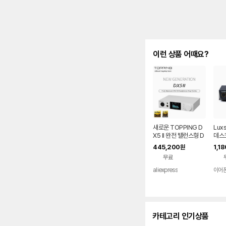
이런 상품 어때요?
새로운 TOPPING D
Lux
X5 II 완전 밸런스형 D
데스
AC&헤드폰 앰프 콤보
445,200
1,1
원
ES9039Q2M X2 10
무료
밴드 고정밀 PEQ BT
5.1 LDAC 지원
aliexpress
이어
카테고리 인기상품