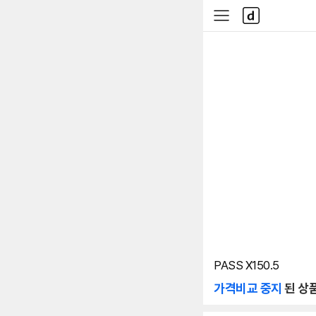
본문 바로가기
다
사
나
이
와
드
메
메
인
뉴
PASS X150.5
가격비교 중지
된 상