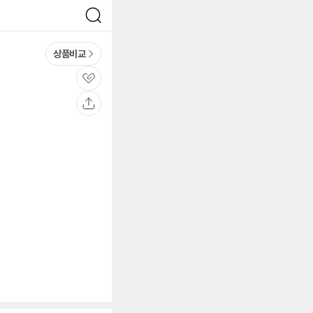
검
색
상품비교
관
심
공
유