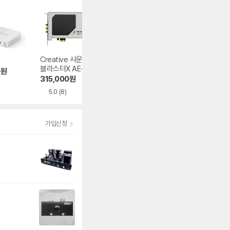
Creative 사운드
iFi audio GO link 2
SMSL SU-1
블라스터X AE-X P
0
원
75,000
원
93,000
원
CI-e
315,000
원
5.0
(2)
3.0
(2)
5.0
(8)
가입신청