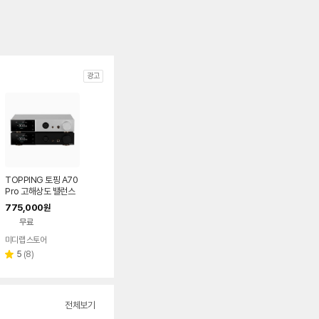
광고
TOPPING 토핑 A70
Pro 고해상도 밸런스
드 헤드폰 앰프 국내정
775,000
원
식수입 청음가능
무료
미디랩 스토어
리
5
(
8
)
별
뷰
점
수
전체보기