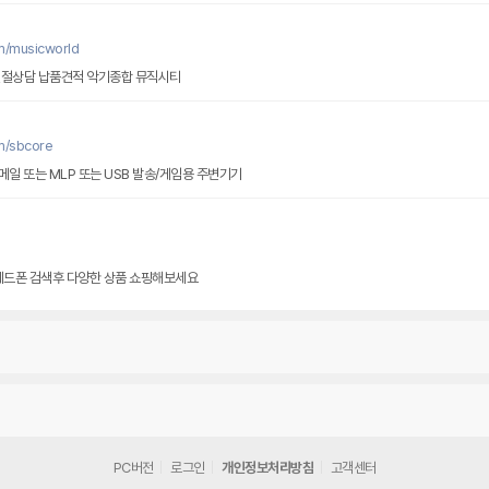
m/musicworld
친절상담 납품견적 악기종합 뮤직시티
m/sbcore
메일 또는 MLP 또는 USB 발송/게임용 주변기기
 헤드폰 검색후 다양한 상품 쇼핑해보세요
PC버전
로그인
개인정보처리방침
고객센터