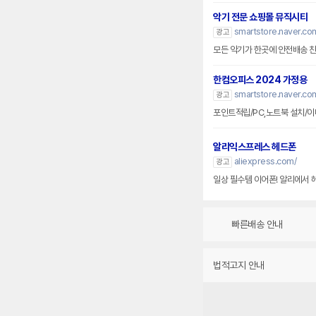
악기 전문 쇼핑몰 뮤직시티
smartstore.naver.co
광고
모든 악기가 한곳에 안전배송 
한컴오피스 2024 가정용
smartstore.naver.co
광고
포인트적립/PC,노트북 설치/이
알리익스프레스 헤드폰
aliexpress.com/
광고
일상 필수템 이어폰! 알리에서
빠른배송 안내
법적고지 안내