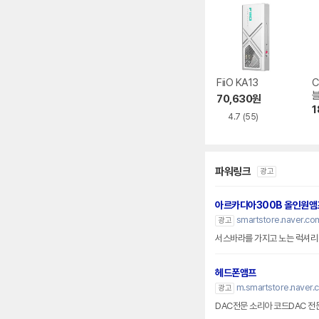
FiiO KA13
C
70,630
원
1
4.7
(55)
파워링크
광고
아르카디아300B 올인원앰
smartstore.naver.com
광고
서스바라를 가지고 노는 럭셔
헤드폰앰프
m.smartstore.naver.
광고
DAC전문 소리아 코드DAC 전