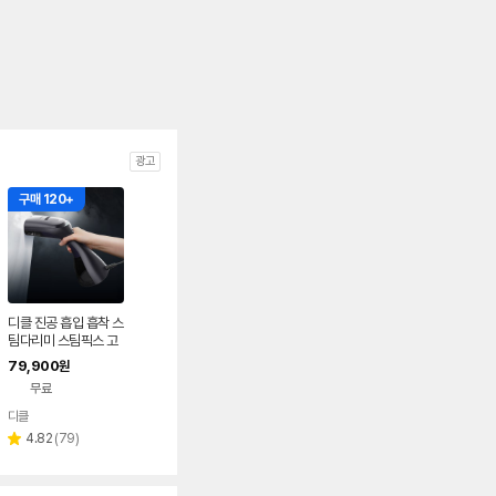
광고
구매 120+
디클 진공 흡입 흡착 스
팀다리미 스팀픽스 고
온 스팀 살균 여행 핸디
79,900
원
형 다림질기 의류관리
무료
디클
네이버
페이
리
4.82
(
79
)
별
뷰
점
수