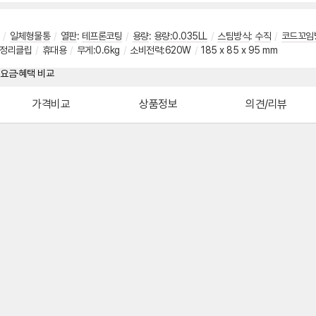
/
일체형물통
/
열판
:
테프론코팅
/
용량
:
용량:0.035LL
/
스팀방식
:
수직
/
코드꼬임
정리클립
/
휴대용
/
무게:0.6kg
/
소비전력:620W
/
185 x 85 x 95 mm
가격비교
상품정보
의견/리뷰