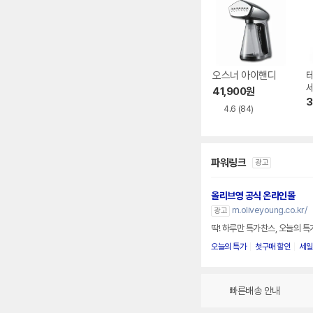
오스너 아이핸디
세
41,900
원
7
3
4.6
(84)
파워링크
광고
올리브영 공식 온라인몰
m.oliveyoung.co.kr/
광고
딱! 하루만 특가찬스, 오늘의 
오늘의 특가
첫구매 할인
세일
빠른배송 안내