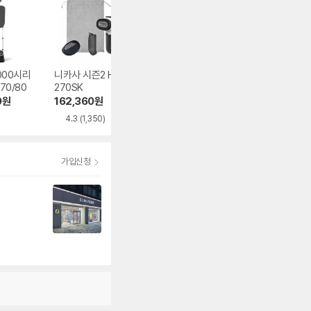
000시리
니카사 시즌2 HN0
필립스 5000시리
필립스 1000시리
70/80
270SK
즈 DST5040/80
DST1040/30
0
원
162,360
원
62,900
원
21,070
원
4.3
(1,350)
4.7
(171)
4.6
(417)
가입신청