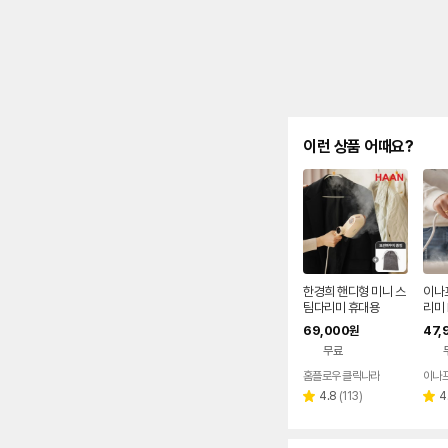
이런 상품 어때요?
한경희 핸디형 미니 스
이나
팀다리미 휴대용
리미 
리미
69,000
47,
원
무료
홈플로우 클릭나라
리
4.8
(
113
)
4
별
별
뷰
점
점
수