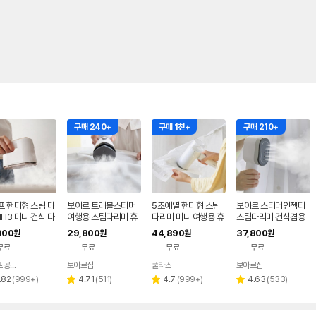
구매 240+
구매 1천+
구매 210+
프 핸디형 스팀 다
보아르 트래블스티머
5초예열 핸디형 스팀
보아르 스티머인젝터
IH3 미니 건식 다
여행용 스팀다리미 휴
다리미 미니 여행용 휴
스팀다리미 건식겸용
 휴대용 여행용
대용 미니 전기 초소형
대용 업소용 가정용
미니 핸디형 소형 여행
900
29,800
44,890
37,800
원
원
원
원
핸디 핸디형 빠른예열
용 휴대용 핸드 가벼운
무료
무료
무료
무료
이나프 공식 스토어
보아르샵
풀라스
보아르샵
네이버
네이버
네이버
페이
페이
페이
리
리
리
리
.82
(
999+
)
4.71
(
511
)
4.7
(
999+
)
4.63
(
533
)
별
별
별
뷰
뷰
뷰
뷰
점
점
점
수
수
수
수