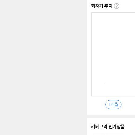
최저가 추이
최
저
가
추
이
란?
1개월
카테고리 인기상품