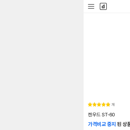
본문 바로가기
다
사
나
이
와
드
메
메
인
뉴
리
개
별
5.
뷰
점
0
켄우드 ST-60
가격비교 중지
된 상