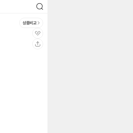
검
색
상품비교
관
심
공
유