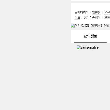
스팀다리미
/
일반형
/
유선
이트
/
접이식손잡이
/
코드
메뉴 네비게이션
요약정보