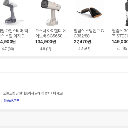
테팔 가먼스티머 엑
오스너 아이핸디 에
필립스 스팀앤고 G
필립스 3
스 스팀 이지 DT
어노바 SG5658P
C362/88
즈 STE31
113K0
X
4,900
원
134,900
원
27,470
원
149,00
4.7
(39)
4.8
(12)
4.3
(65)
4.1
(15)
특가, 오늘드림 당일배송까지 꿀혜택 놓치지마세요!
멤버십&쿠폰