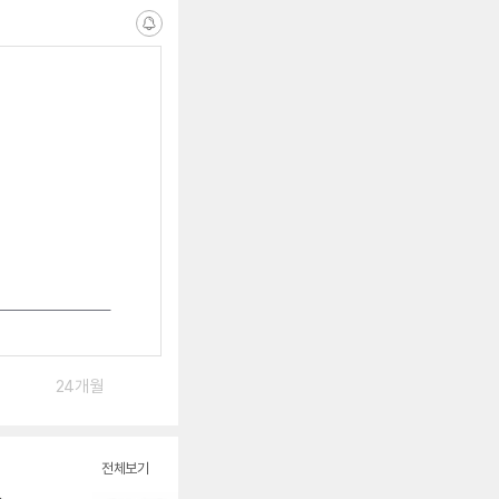
알
림
받
는
중
24개월
전체보기