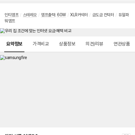
인티앰프
/
스테레오
/
앰프출력
:
60W
/
XLR커넥터
/
금도금 컨덕터
/
듀얼파
워앰프
메뉴 네비게이션
요약정보
가격비교
상품정보
의견/리뷰
연관상품