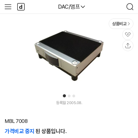
본문 바로가기
다
다나와
DAC/앰프
사
검
나
이
색
와
드
메
메
상품비교
인
뉴
관
심
공
유
1
2
3
등록월 2005.08.
MBL 7008
가격비교 중지
된 상품입니다.