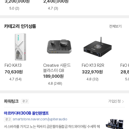
3,200,000
원
2,400,000
원
5.0
(2)
4.7
(3)
카테고리 인기상품
전체보기
FiiO KA13
Creative 사운드
FiiO K13 R2R
FiiO
블라스터 G8
70,630
원
322,970
원
28,
189,000
원
4.7
(54)
4.8
(32)
5.
4.8
(248)
파워링크
가입신청
광고
아르카디아300B 올인원앰프
smartstore.naver.com/jupiteraudio
광고
서스바라를 가지고 노는 럭셔리 금은팔라듐합금 하드와이어링 수세작 헤