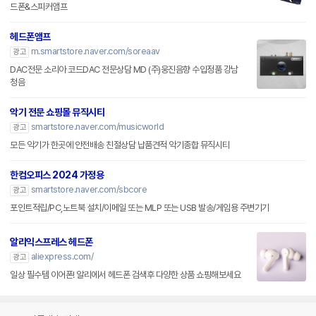
드폰&스피커앰프
헤드폰앰프
m.smartstore.naver.com/soreaav
광고
DAC전문 소리아 코드DAC 전문상담 MD (주)웅진음향 수입정품 강남
청음
악기 전문 쇼핑몰 뮤직시티
smartstore.naver.com/musicworld
광고
모든 악기가 한곳에 안전배송 친절상담 납품견적 악기종합 뮤직시티
한컴오피스 2024 가정용
smartstore.naver.com/sbcore
광고
포인트적립/PC,노트북 설치/이메일 또는 MLP 또는 USB 발송/게임용 주변기기
알리익스프레스 헤드폰
aliexpress.com/
광고
일상 필수템 이어폰! 알리에서 헤드폰 검색후 다양한 상품 쇼핑해보세요