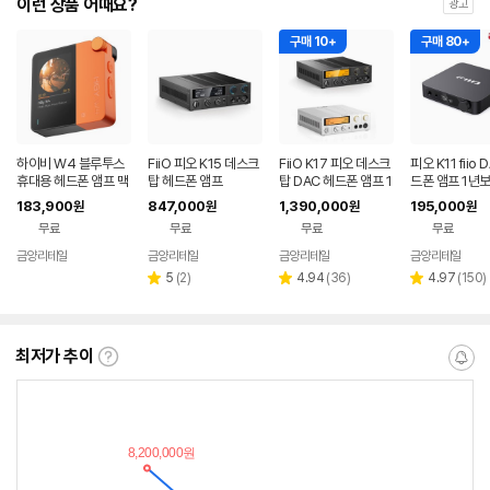
이런 상품 어때요?
광고
구매 10+
구매 80+
하이비 W4 블루투스
FiiO 피오 K15 데스크
FiiO K17 피오 데스크
피오 K11 fiio 
휴대용 헤드폰 앰프 맥
탑 헤드폰 앰프
탑 DAC 헤드폰 앰프 1
드폰 앰프 1년
세이프 마그넷 백플레
년보증AS
183,900
847,000
1,390,000
195,000
원
원
원
원
이트 포함 1년보증AS
무료
무료
무료
무료
금양리테일
금양리테일
금양리테일
금양리테일
네이버
네이버
네이버
네
페이
페이
페이
페
리
리
리
5
(
2
)
4.94
(
36
)
4.97
(
150
)
별
별
별
뷰
뷰
뷰
점
점
점
수
수
수
최저가 추이
최
알
저
림
가
받
추
는
이
중
란?