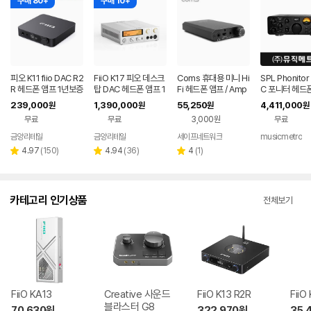
구매 80+
구매 10+
피오 K11 fiio DAC R2
FiiO K17 피오 데스크
Coms 휴대용 미니 Hi
SPL Phonitor
R 헤드폰 앰프 1년보증
탑 DAC 헤드폰 앰프 1
Fi 헤드폰 앰프 / Amp
C 포니터 헤드
AS
년보증AS
/ 오디오 증폭기 [BT7
239,000
1,390,000
55,250
4,411,000
원
원
원
원
22]
무료
무료
3,000원
무료
금양리테일
금양리테일
세이프네트워크
musicmetro
네이버
네이버
페이
페이
리
리
리
4.97
(
150
)
4.94
(
36
)
4
(
1
)
별
별
별
뷰
뷰
뷰
점
점
점
수
수
수
카테고리 인기상품
전체보기
FiiO KA13
Creative 사운드
FiiO K13 R2R
FiiO
블라스터 G8
70,630
원
322,970
원
35,