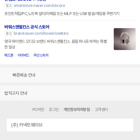
smartstore.naver.com/sbcore
광고
포인트적립/PC,노트북 설치/이메일 또는 MLP 또는 USB 발송/게임용 주변기기
바워스앤윌킨스 공식 스토어
brand.naver.com/bowerswilkins
광고
영국 하이엔드 오디오 브랜드 바워스앤윌킨스. 음질 하나로 바뀌는 특별
한 일상
헤드폰
이어버드
무선스피커
빠른배송 안내
법적고지 안내
PC버전
로그인
개인정보처리방침
고객센터
(주) 커넥트웨이브