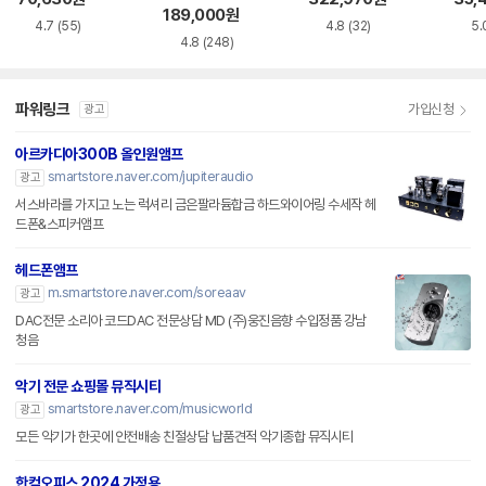
189,000
원
4.7
(55)
4.8
(32)
5.
4.8
(248)
파워링크
가입신청
광고
아르카디아300B 올인원앰프
smartstore.naver.com/jupiteraudio
광고
서스바라를 가지고 노는 럭셔리 금은팔라듐합금 하드와이어링 수세작 헤
드폰&스피커앰프
헤드폰앰프
m.smartstore.naver.com/soreaav
광고
DAC전문 소리아 코드DAC 전문상담 MD (주)웅진음향 수입정품 강남
청음
악기 전문 쇼핑몰 뮤직시티
smartstore.naver.com/musicworld
광고
모든 악기가 한곳에 안전배송 친절상담 납품견적 악기종합 뮤직시티
한컴오피스 2024 가정용