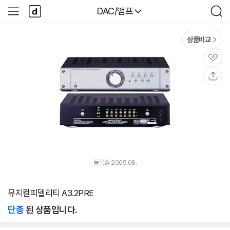
본문 바로가기
다
다나와
DAC/앰프
사
검
나
이
색
와
드
메
메
상품비교
인
뉴
관
심
공
유
등록월 2005.08.
뮤지컬피델리티 A3.2PRE
단종
된 상품입니다.