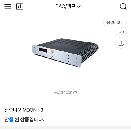
본문 바로가기
다
다나와
DAC/앰프
사
검
나
이
색
와
드
메
메
상품비교
인
뉴
관
심
공
유
등록월 2005.07.
심오디오 MOON I-3
단종
된 상품입니다.