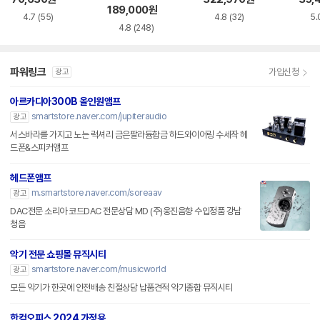
189,000
원
4.7
(55)
4.8
(32)
5.
4.8
(248)
파워링크
가입신청
광고
아르카디아300B 올인원앰프
smartstore.naver.com/jupiteraudio
광고
서스바라를 가지고 노는 럭셔리 금은팔라듐합금 하드와이어링 수세작 헤
드폰&스피커앰프
헤드폰앰프
m.smartstore.naver.com/soreaav
광고
DAC전문 소리아 코드DAC 전문상담 MD (주)웅진음향 수입정품 강남
청음
악기 전문 쇼핑몰 뮤직시티
smartstore.naver.com/musicworld
광고
모든 악기가 한곳에 안전배송 친절상담 납품견적 악기종합 뮤직시티
한컴오피스 2024 가정용