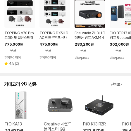
TOPPING A70 Pro
TOPPING DX5 II D
Fosi Audio ZH3 HIFI
FiiO BTR17
고해상도 밸런스드 헤
AC 헤드폰앰프 국내
헤드폰 앰프 AKM44
앰프 Bluetooth
드폰앰프 프리앰프
정식 수입품
93SEQ 데스크탑 DA
수신기, LDAC/
775,000
475,000
283,200
302,000
원
원
원
원
C 완전 밸런스드 프리
무손실 지원, 
무료
무료
무료
무료
앰프(리모트 12V 트리
휴대용 DAC 76
거 입력 포함)
2Bit DSD512
한양하이하이
한양하이하이
aliexpress
aliexpress
리
4.5
(
2
)
별
뷰
점
수
카테고리 인기상품
전체보기
FiiO KA13
Creative 사운드
FiiO K13 R2R
FiiO
블라스터 G8
70,630
원
322,970
원
35,