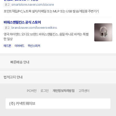
smartstore.naver.com/sbcore
광고
포인트적립/PC,노트북 설치/이메일 또는 MLP 또는 USB 발송/게임용 주변기기
바워스앤윌킨스 공식 스토어
brand.naver.com/bowerswilkins
광고
영국 하이엔드 오디오 브랜드 바워스앤윌킨스. 음질 하나로 바뀌는 특별
한 일상
헤드폰
이어버드
무선스피커
빠른배송 안내
법적고지 안내
PC버전
로그인
개인정보처리방침
고객센터
(주) 커넥트웨이브