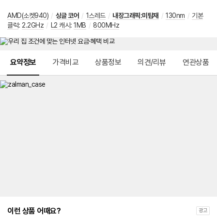
AMD(소켓940)
/
싱글 코어
/
1스레드
/
내장그래픽:미탑재
/
130nm
/
기본
클럭
:
2.2GHz
/
L2 캐시
:
1MB
/
800MHz
메뉴 네비게이션
요약정보
가격비교
상품정보
의견/리뷰
연관상품
이런 상품 어때요?
광고