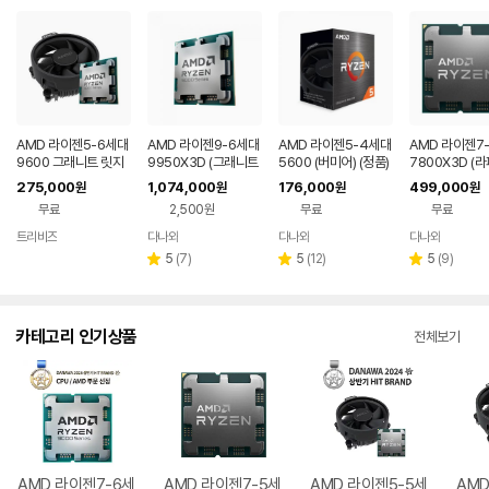
AMD 라이젠5-6세대
AMD 라이젠9-6세대
AMD 라이젠5-4세대
AMD 라이젠7
9600 그래니트 릿지
9950X3D (그래니트
5600 (버미어) (정품)
7800X3D (라
정품 (멀티팩)
릿지) (멀티팩 정품)
(멀티팩(정품))
275,000
1,074,000
176,000
499,000
원
원
원
원
무료
2,500원
무료
무료
트리비즈
다나와
다나와
다나와
네이버
네이버
네이버
네이버
페이
페이
페이
페이
리
리
리
5
(
7
)
5
(
12
)
5
(
9
)
별
별
별
뷰
뷰
뷰
점
점
점
수
수
수
카테고리 인기상품
전체보기
AMD 라이젠7-6세
AMD 라이젠7-5세
AMD 라이젠5-5세
AMD