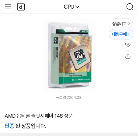
본문 바로가기
다
다나와
CPU
사
검
나
이
색
와
드
메
메
상품비교
인
뉴
대량구매
관
심
공
유
등록월 2004.08.
AMD 옵테론 슬릿지해머 148 정품
단종
된 상품입니다.