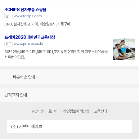
RCHIPS 전자부품 쇼핑몰
www.rchips.com
광고
CPU, 실시간재고, 가격, 배송일표시, 바로구매!
프레버2020대한민국교육대상
www.praver.co.kr
광고
30년전통,필리핀대학,필리핀의대,조기유학,온라인학위,아포스티유공증,
서류번역공증.
빠른배송 안내
법적고지 안내
PC버전
로그인
개인정보처리방침
고객센터
(주) 커넥트웨이브