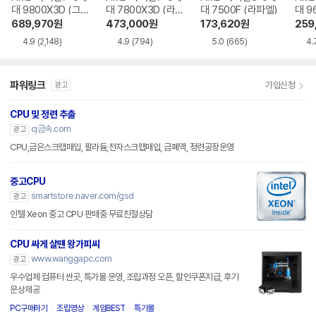
대 9800X3D (그
대 7800X3D (라
대 7500F (라파엘)
대 9
래니트 릿지)
파엘)
트 릿
689,970
원
473,000
원
173,620
원
259
4.9
(2,148)
4.9
(794)
5.0
(665)
4.
파워링크
가입신청
광고
CPU 및 정련 추출
cj금속.com
광고
CPU,금은스크랩매입, 팔라듐,전자스크랩매입, 금폐액, 정련공장운영
중고CPU
smartstore.naver.com/gsd
광고
인텔 Xeon 중고 CPU 판매중 무료친절상담
CPU 싸게 살땐 왕가피씨
www.wanggapc.com
광고
우수업체 컴퓨터 싼곳, 특가몰 운영, 조립과정 오픈, 할인쿠폰지급, 후기
문상제공
PC구매하기
조립영상
게임BEST
특가몰