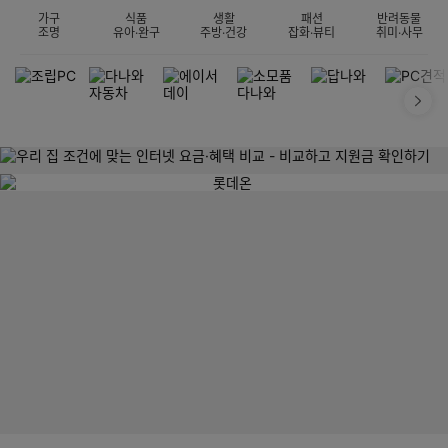
가구
식품
생활
패션
반려동물
조명
유아·완구
주방·건강
잡화·뷰티
취미·사무