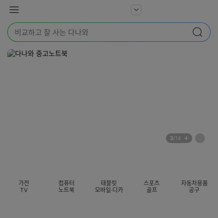
본문 바로가기
다
서
메
나
비
뉴
와
검
스
검색
색
더
어
보
를
기
입
력
해
주
세
요
배
페
3
/14
너
이
전
자
섹션 카테고리
지
체
동
보
롤
기
링
가전
컴퓨터
태블릿
스포츠
자동차용품
멈
TV
노트북
모바일·디카
골프
공구
춤