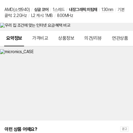
AMD(소켓940)
/
싱글 코어
/
1스레드
/
내장그래픽:미탑재
/
130nm
/
기본
클럭
:
2.2GHz
/
L2 캐시
:
1MB
/
800MHz
메뉴 네비게이션
요약정보
가격비교
상품정보
의견/리뷰
연관상품
이런 상품 어때요?
광고