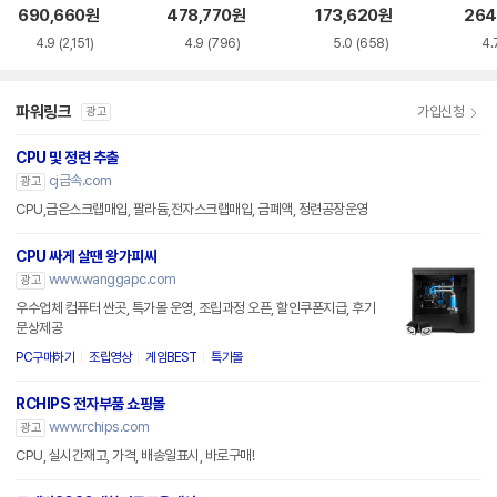
래니트 릿지)
파엘)
트 릿
690,660
원
478,770
원
173,620
원
264
4.9
(2,151)
4.9
(796)
5.0
(658)
4.
파워링크
가입신청
광고
CPU 및 정련 추출
cj금속.com
광고
CPU,금은스크랩매입, 팔라듐,전자스크랩매입, 금폐액, 정련공장운영
CPU 싸게 살땐 왕가피씨
www.wanggapc.com
광고
우수업체 컴퓨터 싼곳, 특가몰 운영, 조립과정 오픈, 할인쿠폰지급, 후기
문상제공
PC구매하기
조립영상
게임BEST
특가몰
RCHIPS 전자부품 쇼핑몰
www.rchips.com
광고
CPU, 실시간재고, 가격, 배송일표시, 바로구매!