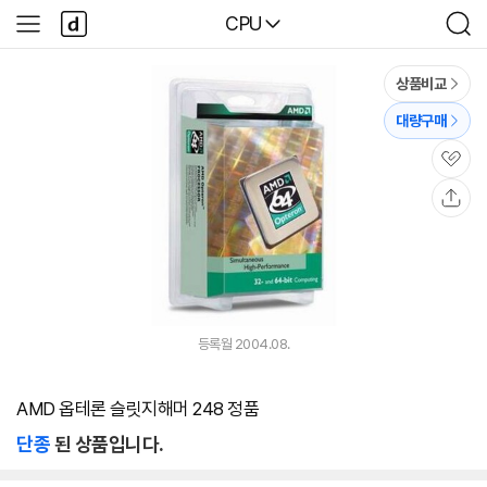
본문 바로가기
다
다나와
CPU
사
검
나
이
색
와
드
메
메
상품비교
인
뉴
대량구매
관
심
공
유
등록월 2004.08.
AMD 옵테론 슬릿지해머 248 정품
단종
된 상품입니다.