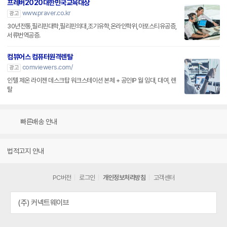
프레버2020대한민국교육대상
www.praver.co.kr
광고
30년전통,필리핀대학,필리핀의대,조기유학,온라인학위,아포스티유공증,
서류번역공증.
컴뷰어스 컴퓨터원격렌탈
comviewers.com/
광고
인텔 제온 라이젠 데스크탑 워크스테이션 본체 + 공인IP 월 임대, 대여, 렌
탈
빠른배송 안내
법적고지 안내
PC버전
로그인
개인정보처리방침
고객센터
(주) 커넥트웨이브