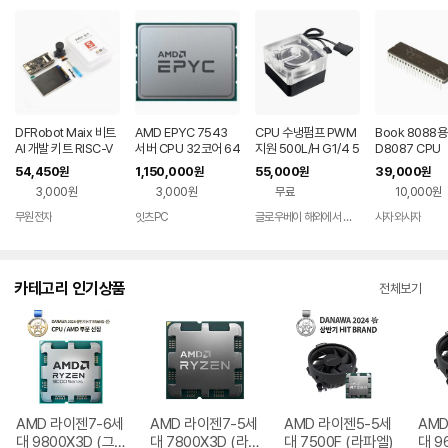
DFRobot Maix 비트
AMD EPYC 7543
CPU 수냉펌프 PWM
Book 8088
AI 개발 키트 RISC-V
서버 CPU 32코어 64
지원 500L/H G1/4 5
D8087 CPU
K210 IoT (KIT0155)
스레드
00L/H
54,450
1,150,000
55,000
39,000
원
원
원
원
3,000원
3,000원
무료
10,000원
무원전자
잇츠PC
글로우베이 해외에서 출발
사자와사자
카테고리 인기상품
전체보기
AMD 라이젠7-6세
AMD 라이젠7-5세
AMD 라이젠5-5세
AMD
대 9800X3D (그
대 7800X3D (라
대 7500F (라파엘)
대 9