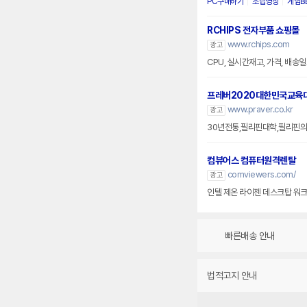
PC구매하기
조립영상
게임B
RCHIPS 전자부품 쇼핑몰
www.rchips.com
광고
CPU, 실시간재고, 가격, 배송일
프레버2020대한민국교육
www.praver.co.kr
광고
30년전통,필리핀대학,필리핀의
컴뷰어스 컴퓨터원격렌탈
comviewers.com/
광고
인텔 제온 라이젠 데스크탑 워크스
빠른배송 안내
법적고지 안내