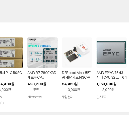
시 PLC R08C
AMD R7 7800X3D
DFRobot Maix 비트
AMD EPYC 7543
새로운 CPU
AI 개발 키트 RISC-V
서버 CPU 32코어 64
K210 IoT (KIT0155)
스레드
44,480
423,200
54,450
1,150,000
원
원
원
원
6,000원
무료
3,000원
3,000원
A
aliexpress
무원전자
잇츠PC
리
(
1
)
뷰
수