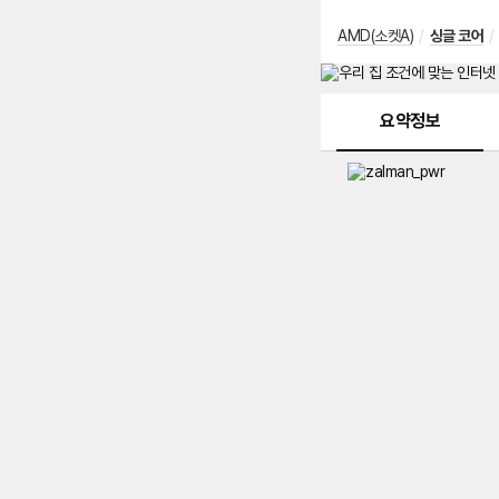
AMD(소켓A)
/
싱글 코어
/
메뉴 네비게이션
요약정보