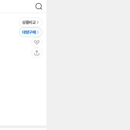
검
색
상품비교
대량구매
관
심
공
유