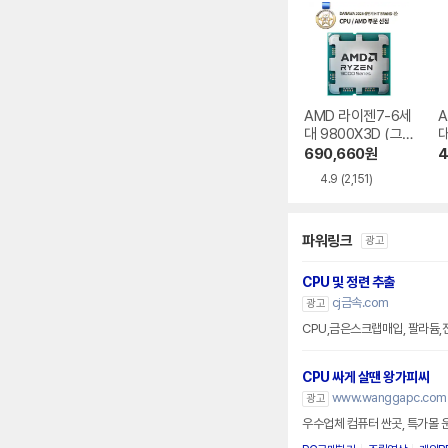
AMD 라이젠7-6세
A
대 9800X3D (그
대
래니트 릿지)
파
690,660
원
4
4.9
(2,151)
파워링크
광고
CPU 및 정련 추출
cj금속.com
광고
CPU,금은스크랩매입, 팔라듐,
CPU 싸게 살땐 왕가피씨
www.wanggapc.com
광고
우수업체 컴퓨터 싼곳, 특가몰 