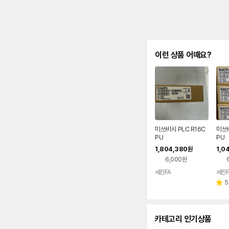
이런 상품 어때요?
미쓰비시 PLC R16C
미쓰비
PU
PU
1,804,380
1,0
원
6,000원
세진FA
세진F
5
별
점
카테고리 인기상품