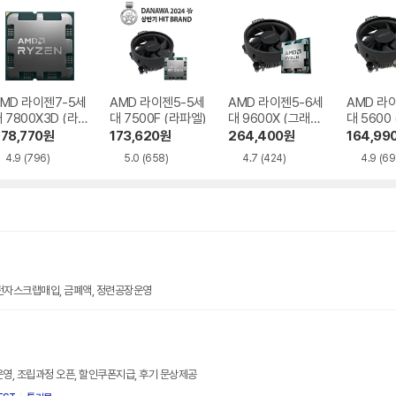
MD 라이젠7-5세
AMD 라이젠5-5세
AMD 라이젠5-6세
AMD 라
 7800X3D (라
대 7500F (라파엘)
대 9600X (그래니
대 5600
엘)
트 릿지)
78,770
원
173,620
원
264,400
원
164,99
4.9
(796)
5.0
(658)
4.7
(424)
4.9
(69
전자스크랩매입, 금폐액, 정련공장운영
운영, 조립과정 오픈, 할인쿠폰지급, 후기 문상제공