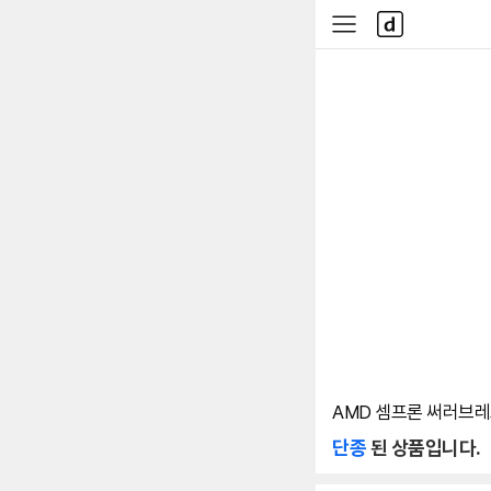
본문 바로가기
다
사
나
이
와
드
메
메
인
뉴
AMD 셈프론 써러브레
단종
된 상품입니다.