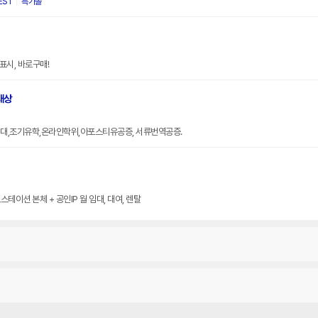
EST
특가몰
표시, 바로구매!
대상
대,조기유학,온라인학위,아포스티유공증, 서류번역공증.
테이션 본체 + 공인IP 월 임대, 대여, 렌탈