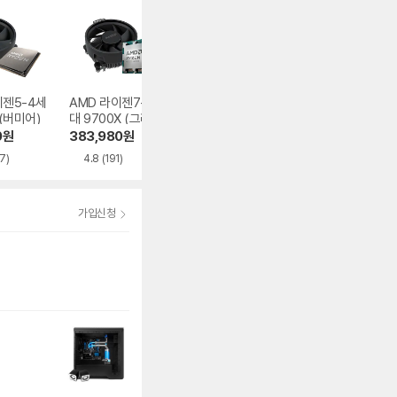
이젠5-4세
AMD 라이젠7-6세
AMD 라이젠7-6세
AMD 라이젠5-4
 (버미어)
대 9700X (그래니
대 9850X3D (그
대 5500GT (세잔
트 릿지)
래니트 릿지)
0
원
383,980
원
721,980
원
195,910
원
7)
4.8
(191)
5.0
(38)
4.9
(192)
가입신청