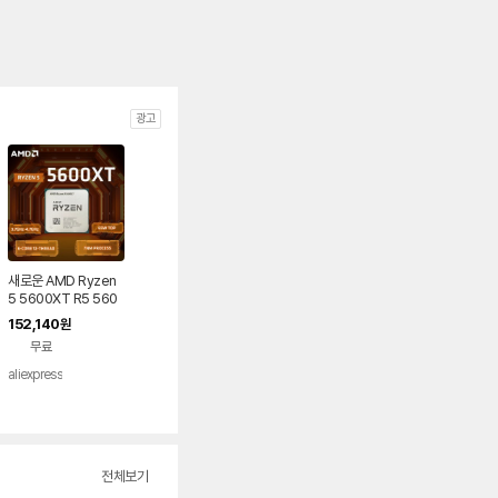
광고
새로운 AMD Ryzen
5 5600XT R5 560
0XT 6코어 12스레드
152,140
원
3.7GHz 최대 4.7GH
무료
z Zen3 AM4 65W
데스크탑 게이밍 CPU
aliexpress
전체보기