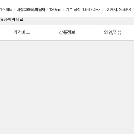
1스레드
/
내장그래픽:미탑재
/
130nm
/
기본 클럭
:
1.667GHz
/
L2 캐시
:
256KB
/
가격비교
상품정보
의견/리뷰