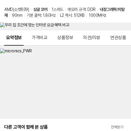
AMD(소켓939)
/
싱글 코어
/
1스레드
/
메모리 규격
:
DDR
/
내장그래픽:미탑
재
/
90nm
/
기본 클럭
:
1.8GHz
/
L2 캐시
:
512KB
/
1000MHz
메뉴 네비게이션
요약정보
가격비교
상품정보
의견/리뷰
연관상품
다른 고객이 함께 본 상품
전체보기