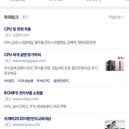
파워링크
가입신청
광고
CPU 및 정련 추출
cj금속.com
광고
CPU,금은스크랩매입, 팔라듐,전자스크랩매입, 금폐액, 정련공장운영
CPU 싸게 살땐 왕가피씨
www.wanggapc.com
광고
우수업체 컴퓨터 싼곳, 특가몰 운영, 조립과정 오픈, 할인쿠폰지급, 후기
문상제공
아이온2
VGA성능별
럭셔리 PC
발로란트PC
RCHIPS 전자부품 쇼핑몰
www.rchips.com
광고
CPU, 실시간재고, 가격, 배송일표시, 바로구매!
프레버2020대한민국교육대상
www.praver.co.kr
광고