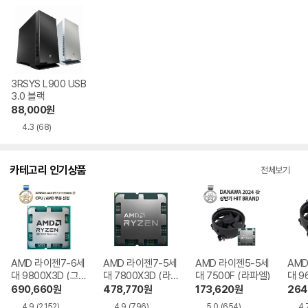
3RSYS L900 USB
3.0 블랙
88,000
원
4.3
(68)
카테고리 인기상품
전체보기
AMD 라이젠7-6세
AMD 라이젠7-5세
AMD 라이젠5-5세
AMD
대 9800X3D (그
대 7800X3D (라
대 7500F (라파엘)
대 9
래니트 릿지)
파엘)
트 릿
690,660
원
478,770
원
173,620
원
264
4.9
(2,152)
4.9
(796)
5.0
(654)
4.