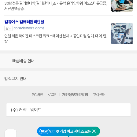
30년전통,필리핀대학,필리핀의대,조기유학,온라인학위,아포스티유공증,
서류번역공증.
컴뷰어스 컴퓨터원격렌탈
comviewers.com/
광고
인텔 제온 라이젠 데스크탑 워크스테이션 본체 + 공인IP 월 임대, 대여, 렌
탈
빠른배송 안내
법적고지 안내
PC버전
로그인
개인정보처리방침
고객센터
(주) 커넥트웨이브
인터넷 가입 비교 서비스 오픈
NEW
닫기
이