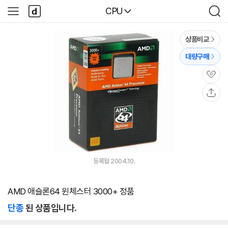
본문 바로가기
다
다나와
CPU
사
검
나
이
색
와
드
메
메
상품비교
인
뉴
대량구매
관
심
공
유
등록월 2004.10.
AMD 애슬론64 윈체스터 3000+ 정품
단종
된 상품입니다.