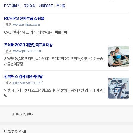
PC구매하기
조립영상
게임BEST
특가몰
RCHIPS 전자부품 쇼핑몰
www.rchips.com
광고
CPU, 실시간재고, 가격, 배송일표시, 바로구매!
프레버2020대한민국교육대상
www.praver.co.kr
광고
30년전통,필리핀대학,필리핀의대,조기유학,온라인학위,아포스티유공증,
서류번역공증.
컴뷰어스 컴퓨터원격렌탈
comviewers.com/
광고
인텔 제온 라이젠 데스크탑 워크스테이션 본체 + 공인IP 월 임대, 대여, 렌
탈
빠른배송 안내
법적고지 안내