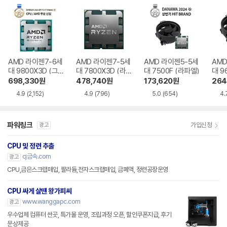
AMD 라이젠7-6세
AMD 라이젠7-5세
AMD 라이젠5-5세
AMD
대 9800X3D (그
대 7800X3D (라
대 7500F (라파엘)
대 9
래니트 릿지)
파엘)
트 릿
698,330
원
478,740
원
173,620
원
264
4.9
(2,152)
4.9
(796)
5.0
(654)
4.
파워링크
가입신청
광고
CPU 및 정련 추출
cj금속.com
광고
CPU,금은스크랩매입, 팔라듐,전자스크랩매입, 금폐액, 정련공장운영
CPU 싸게 살땐 왕가피씨
www.wanggapc.com
광고
우수업체 컴퓨터 싼곳, 특가몰 운영, 조립과정 오픈, 할인쿠폰지급, 후기
문상제공