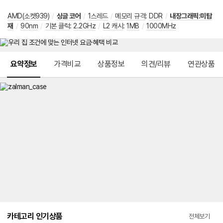
AMD(소켓939)
/
싱글 코어
/
1스레드
/
메모리 규격
:
DDR
/
내장그래픽:미탑
재
/
90nm
/
기본 클럭
:
2.2GHz
/
L2 캐시
:
1MB
/
1000MHz
메뉴 네비게이션
요약정보
가격비교
상품정보
의견/리뷰
연관상품
카테고리 인기상품
전체보기