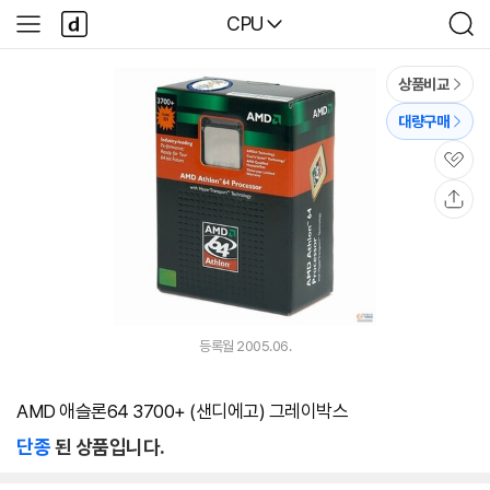
본문 바로가기
다
다나와
CPU
사
검
나
이
색
와
드
메
메
상품비교
인
뉴
대량구매
관
심
공
유
등록월 2005.06.
AMD 애슬론64 3700+ (샌디에고) 그레이박스
단종
된 상품입니다.