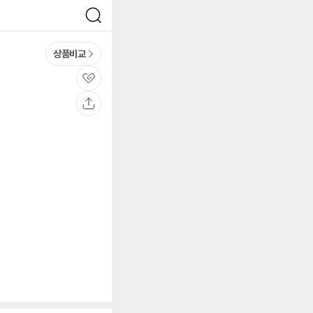
검
색
상품비교
관
심
공
유