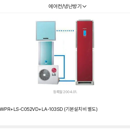
다나와
에어컨/냉난방기
등록월 2004.01.
1WPR+LS-C052VD+LA-103SD (기본설치비 별도)