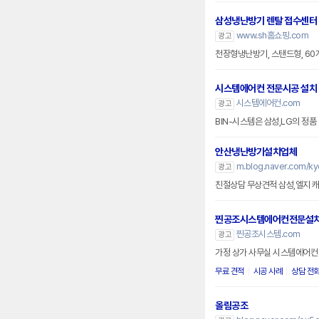
삼성냉난방기 렌탈 접수센터
www.sh홈쇼핑.com
광고
천장형냉난방기, 스탠드형, 6
시스템에어컨 전문시공 설치
시스템에어컨.com
광고
BIN-시스템은 삼성,LG의 정
안산냉난방기설치업체
m.blog.naver.com/k
광고
친절상담 무상견적 삼성,엘지 
찐공조시스템에어컨전문설
찐공조시스템.com
광고
가정 상가 사무실 시스템에어컨 
무료 견적
시공 사례
상담 전
올림공조