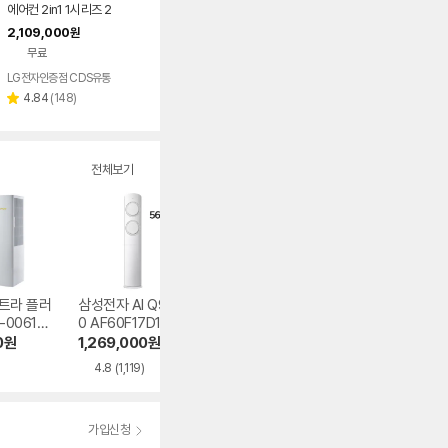
에어컨 2in1 1시리즈 2
6년 FQ17GC1EC2
2,109,000
원
기본설치포함 일반배
무료
관
LG전자인증점 CDS유통
리
4.84
(
148
)
별
뷰
점
수
전체보기
트라 플러
삼성전자 AI Q900
LG전자 휘센 SQ0
LG전자 휘센 오브
-0061YA
0 AF60F17D11GS
6FJ1WFS
제컬렉션 듀얼호
PQ07FDWCS
0
원
1,269,000
원
653,500
원
800,990
원
4.8
(1,119)
4.7
(55)
4.7
(52)
가입신청