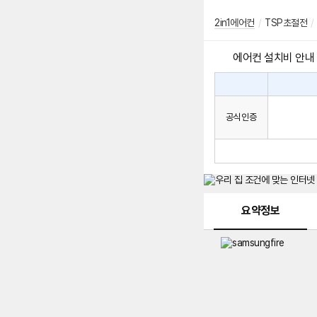
2in1에어컨
/
TSP초절전
/
에어컨 설치비 안내
에
에
어
컨
어
공식인증
설
컨
치
구
비
매
시
발
생
되
메뉴 네비게이션
는
요약정보
설
치
비
에
대
한
안
내