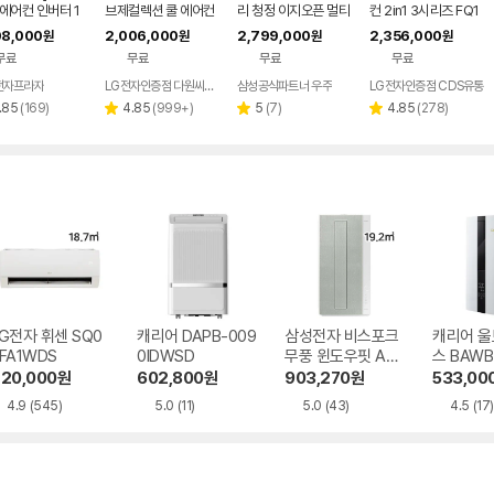
1 에어컨 인버터 1
브제컬렉션 쿨 에어컨
리 청정 이지오픈 멀티
컨 2in1 3시리즈 FQ1
멀티형 wifi 17평
2in1 FQ17FC1EC2
형 에어컨 AF80F17D
7GC3EC2 기본설치
08,000
2,006,000
2,799,000
2,356,000
원
원
원
원
 투인원 전국 설
기본설치포함
22WRS 기본설치포
비포함 일반배관
무료
무료
무료
무료
포함
함
전자프라자
LG전자인증점 다원씨앤씨
삼성공식파트너 우주
LG전자인증점 CDS유통
리
리
리
리
.85
(
169
)
4.85
(
999+
)
5
(
7
)
4.85
(
278
)
별
별
별
뷰
뷰
뷰
뷰
점
점
점
수
수
수
수
G전자 휘센 SQ0
캐리어 DAPB-009
삼성전자 비스포크
캐리어 울
FA1WDS
0IDWSD
무풍 윈도우핏 AW
스 BAWB
06C7155EWAZ
WSD
20,000
원
602,800
원
903,270
원
533,00
4.9
(545)
5.0
(11)
5.0
(43)
4.5
(17)