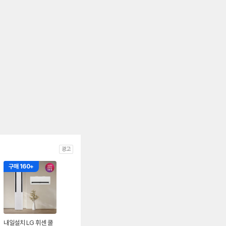
광고
구매 160+
내일설치 LG 휘센 쿨