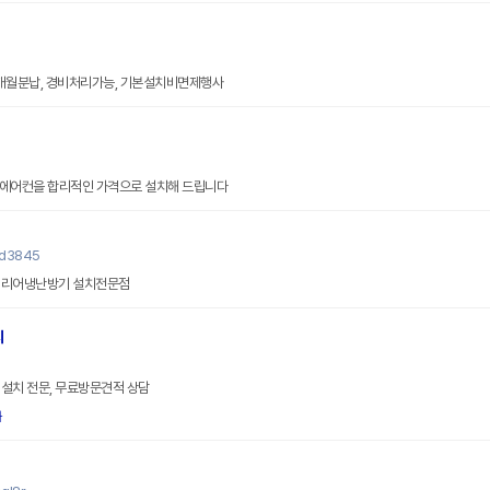
0개월분납, 경비처리가능, 기본설치비면제행사
품 에어컨을 합리적인 가격으로 설치해 드립니다
yd3845
캐리어냉난방기 설치전문점
치
설치 전문, 무료방문견적 상담
화