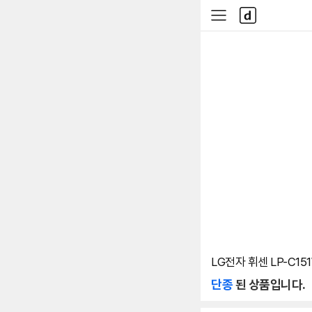
본문 바로가기
다
사
나
이
와
드
메
메
인
뉴
LG전자 휘센 LP-C15
단종
된 상품입니다.