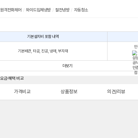
원격전화제어
/
와이드입체냉방
/
절전냉방
/
자동청소
기본설치비 포함 내역
인
기본배관, 타공, 진공, 냉매, 부자재
더보기
가격비교
상품정보
의견/리뷰