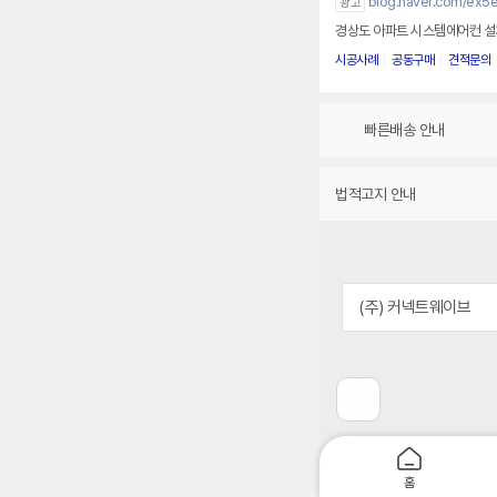
blog.naver.com/ex5e
광고
경상도 아파트 시스템에어컨 설치 
시공사례
공동구매
견적문의
빠른배송 안내
법적고지 안내
(주) 커넥트웨이브
이
전
페
이
지
홈
로