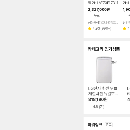
형 2in1 AF70F17D11
2in
BRS 일반배관 전국,
등급 
2,327,000
1,9
원
기본설치비포함
+6평
무료
치비
삼성공식파트너 평강프라자
선인
리
4.93
(
999+
)
4
별
별
뷰
점
점
수
카테고리 인기상품
LG전자 휘센 오브
L
제컬렉션 듀얼호스
6
PQ08FDWBS
818,190
원
4
4.8
(71)
파워링크
광고