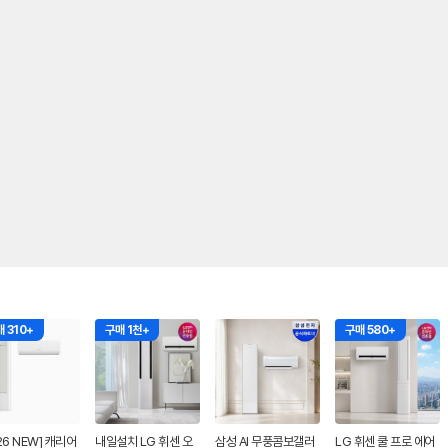
 310+
구매 1천+
구매 580+
26 NEW] 캐리어
내일설치 LG 휘센 오
삼성 AI 무풍콤보갤러
LG 휘센 쿨 프로 에어