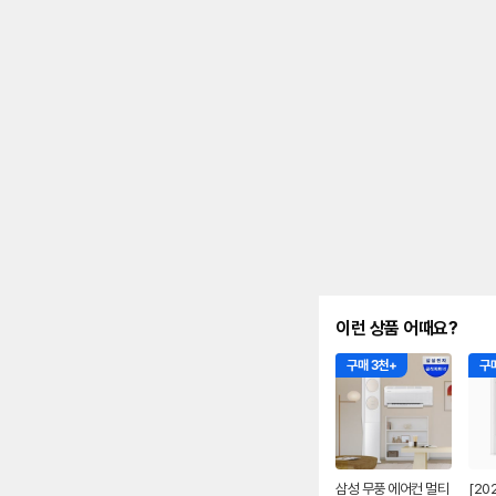
를
나
타
내
는
표
입
니
다.
이런 상품 어때요?
구매 3천+
구매
삼성 무풍 에어컨 멀티
[20