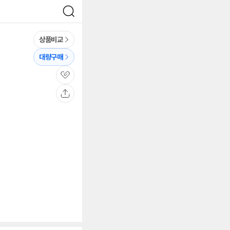
검
색
상품비교
대량구매
관
심
공
유