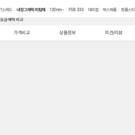
1스레드
/
내장그래픽:미탑재
/
130nm~
/
FSB 333
/
대리점
/
박스제품
/
정품스티
가격비교
상품정보
의견/리뷰