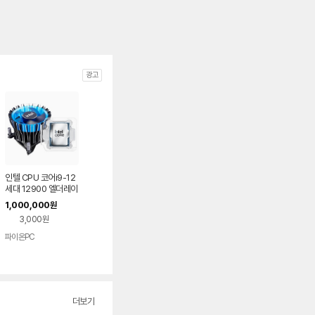
광고
인텔 CPU 코어i9-12
세대 12900 엘더레이
크 (벌크+동판쿨러RH
1,000,000
원
1)
3,000원
파이온PC
더보기