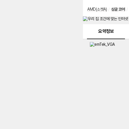
AMD(소켓A)
/
싱글 코어
/
메뉴 네비게이션
요약정보