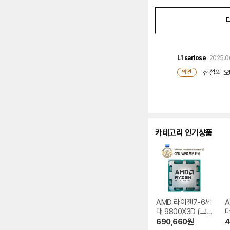
L1
sariose
2025.06
전설의 오
의견
카테고리 인기상품
AMD 라이젠7-6세
A
대 9800X3D (그
대
래니트 릿지)
파
690,660
원
4