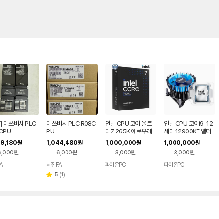
] 미쓰비시 PLC
미쓰비시 PLC R08C
인텔 CPU 코어 울트
인텔 CPU 코어i9-12
CPU
PU
라7 265K 애로우레
세대 12900KF 엘더
이크 정품
레이크 (벌크+동판쿨
09,180
1,044,480
1,000,000
1,000,000
원
원
원
원
러RH1)
6,000원
6,000원
3,000원
3,000원
A
세진FA
파이온PC
파이온PC
리
5
(
1
)
별
뷰
점
수