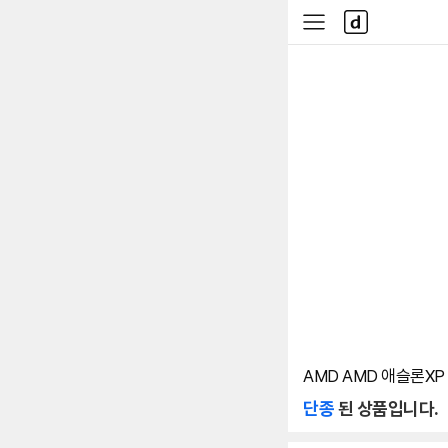
본문 바로가기
다
사
나
이
와
드
메
메
인
뉴
AMD AMD 애슬론XP
단종
된 상품입니다.