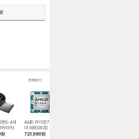
뷰
전체보기
이젠5-4세
AMD 라이젠7-6세
AMD 라이젠5-4세
AMD 라이젠7-6
 (버미어)
대 9850X3D (그
대 5500GT (세잔)
대 9700X (그래
래니트 릿지)
트 릿지)
0
원
721,980
원
195,910
원
383,980
원