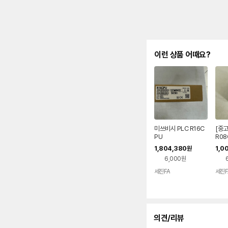
이런 상품 어때요?
미쓰비시 PLC R16C
[중고
PU
R08
1,804,380
1,0
원
6,000원
세진FA
세진F
의견/리뷰