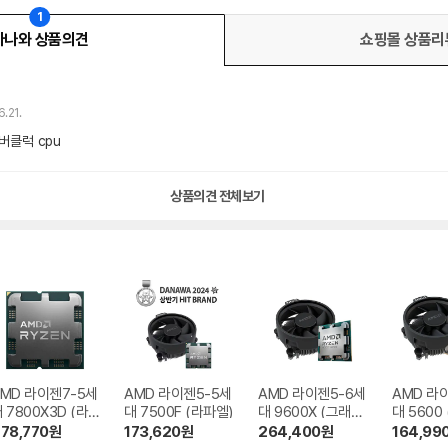
1
다나와 상품의견
쇼핑몰 상품리
.21.
버클럭 cpu
상품의견 전체보기
MD 라이젠7-5세
AMD 라이젠5-5세
AMD 라이젠5-6세
AMD 라
 7800X3D (라
대 7500F (라파엘)
대 9600X (그래니
대 5600
엘)
트 릿지)
78,770
원
173,620
원
264,400
원
164,99