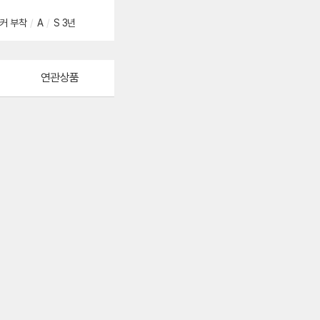
커 부착
/
A
/
S 3년
연관상품