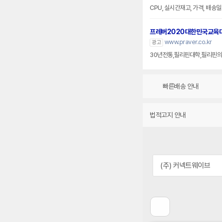
CPU, 실시간재고, 가격, 배송일
프레버2020대한민국교육
www.praver.co.kr
광고
30년전통,필리핀대학,필리핀의
빠른배송 안내
법적고지 안내
(주) 커넥트웨이브
이
전