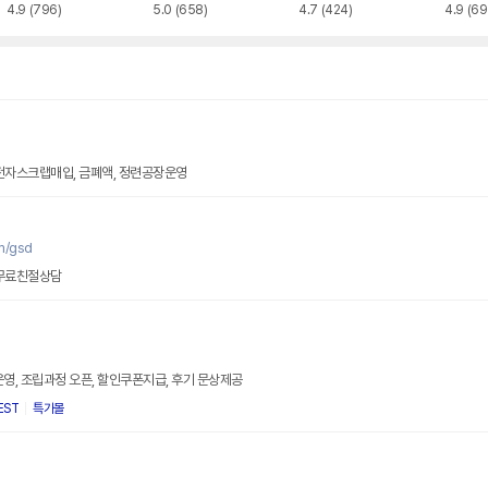
4.9
(796)
5.0
(658)
4.7
(424)
4.9
(69
전자스크랩매입, 금폐액, 정련공장운영
m/gsd
 무료친절상담
운영, 조립과정 오픈, 할인쿠폰지급, 후기 문상제공
EST
특가몰