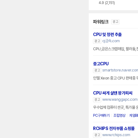
4.9
(2,151)
파워링크
광고
CPU 및 정련 추출
cj금속.com
광고
CPU,금은스크랩매입, 팔라듐,
중고CPU
smartstore.naver.co
광고
인텔 Xeon 중고 CPU 판매중
CPU 싸게 살땐 왕가피씨
www.wanggapc.com
광고
우수업체 컴퓨터 싼곳, 특가몰 
PC구매하기
조립영상
게임B
RCHIPS 전자부품 쇼핑몰
www.rchips.com
광고