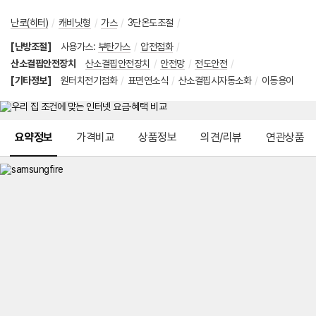
난로(히터)
/
캐비닛형
/
가스
/
3단온도조절
/
[난방조절]
사용가스
:
부탄가스
/
압전점화
/
산소결핍안전장치
산소결핍안전장치
/
안전망
/
전도안전
/
[기타정보]
원터치전기점화
/
표면연소식
/
산소결핍시자동소화
/
이동용이
메뉴 네비게이션
요약정보
가격비교
상품정보
의견/리뷰
연관상품