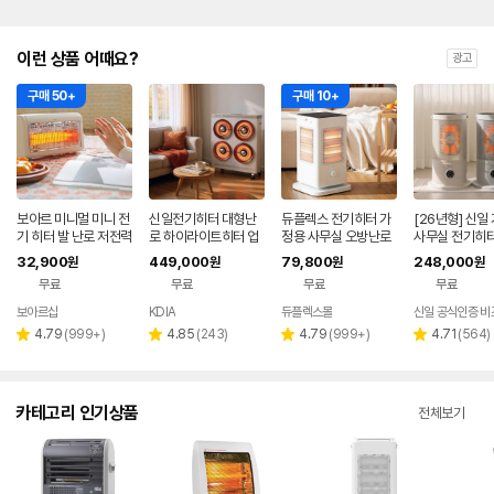
이런 상품 어때요?
광고
구매 50+
구매 10+
보아르 미니멀 미니 전
신일전기히터 대형난
듀플렉스 전기히터 가
[26년형] 신일
기 히터 발 난로 저전력
로 하이라이트히터 업
정용 사무실 오방난로
사무실 전기히터
400W 캠핑 사무실
소용 난방기 스토브 온
H5
난로 난방기 스
32,900
449,000
79,800
248,000
원
원
원
원
가정용 3중 안전장치
열기 사무실
코 + 상부망 포
무료
무료
무료
무료
보아르샵
KDIA
듀플렉스몰
네이버
페이
리
리
리
리
4.79
(
999+
)
4.85
(
243
)
4.79
(
999+
)
4.71
(
564
)
별
별
별
별
뷰
뷰
뷰
뷰
점
점
점
점
수
수
수
수
카테고리 인기상품
전체보기