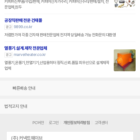
커피머신부품/수입/판매, 커피머신자가수리, 커피머신수리/판매/설치, 전
문업체,원두
공장직판매 전문 건재몰
9899.co.kr
광고
저렴한가격 각종 건자재 판매전문업체 전지역 당일배송 가능 전화문의 대환영
열풍기.설계.제작 전문업체
marvelheater.co.kr
광고
열풍기,온풍기,전열기기,산업용히터 정직.신뢰.품질 최우선으로 설계제작
업체
빠른배송 안내
법적고지 안내
PC버전
로그인
개인정보처리방침
고객센터
(주) 커넥트웨이브