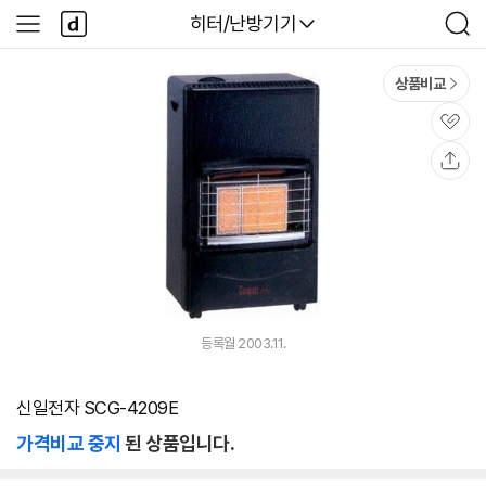
본문 바로가기
다
다나와
히터/난방기기
사
검
나
이
색
와
드
메
메
상품비교
인
뉴
관
심
공
유
등록월 2003.11.
신일전자 SCG-4209E
가격비교 중지
된 상품입니다.