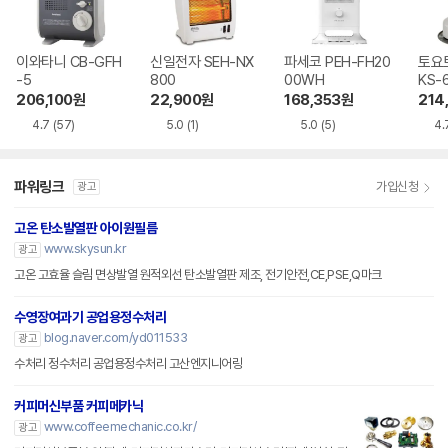
이와타니 CB-GFH
신일전자 SEH-NX
파세코 PEH-FH20
토요토
-5
800
00WH
KS-
206,100
원
22,900
원
168,353
원
214
4.7
(57)
5.0
(1)
5.0
(5)
4.
파워링크
가입신청
광고
고온 탄소발열판 아이원필름
www.skysun.kr
광고
고온 고효율 슬림 면상발열 원적외선 탄소발열판 제조, 전기안전,CE,PSE,Q마크
수영장여과기 공업용정수처리
blog.naver.com/yd011533
광고
수처리 정수처리 공업용정수처리 고산엔지니어링
커피머신부품 커피메카닉
www.coffeemechanic.co.kr/
광고