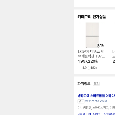
별
뷰
점
수
카테고리 인기상품
LG전자 디오스 오
L
브제컬렉션 T873
MEE111
6
1,997,220
원
2
4.9
(1,482)
파워링크
광고
냉장고에 스마트함을 더하다
wishrental.co.kr
광고
미니냉장고, 스마트냉장고, 대용
냉장고
미니냉장고
상업용냉