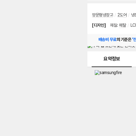
양문형냉장고
/
2도어
/
냉
[디자인]
재질
:
메탈
/
LC
배송비 무료
의 기준은
'
메뉴 네비게이션
요약정보