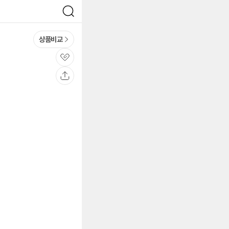
검
색
상품비교
관
심
공
유