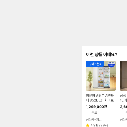
이런 상품 어때요?
구매 1천+
양문형 냉장고 AI인버
삼성 
터 852L 코타화이트
1L 
친핏
1,299,000
2,6
원
리터
무료
삼성공식파트너 현성전자
네이버
페이
리
4.91
(
999+
)