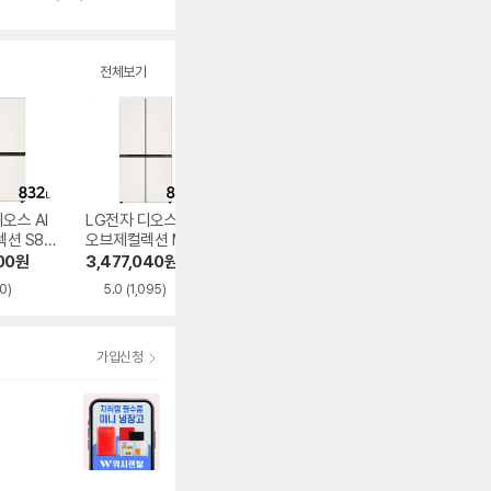
별
뷰
점
수
전체보기
오스 AI
LG전자 디오스 AI
LG전자 디오스 AI
LG전자 오브제컬
션 S83
오브제컬렉션 M87
오브제컬렉션 S83
션 M876GBB23
2
6GBB231
4MEE111
00
원
3,477,040
원
1,639,200
원
3,134,620
원
0)
5.0
(1,095)
4.9
(1,311)
4.9
(207)
가입신청