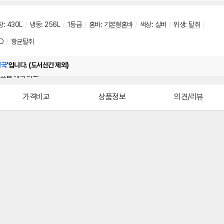
장
:
430L
/
냉동
:
256L
/
1등급
/
홈바
:
기본형홈바
/
색상
:
실버
/
위생
:
탈취
/
D
/
항균탈취
전국'
입니다. (도서산간 제외)
가격비교
상품정보
의견/리뷰