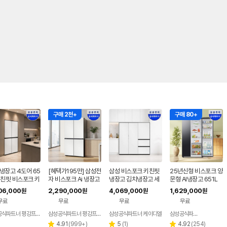
구매 2천+
구매 80+
냉장고 4도어 65
[혜택가195만] 삼성전
삼성 비스포크 키친핏
25년신형 비스포크 양
키친핏 비스포크 키
자 비스포크 Ai 냉장고
냉장고 김치냉장고 세
문형 AI냉장고 651L
맥스 빌트인 600
1등급 4도어 905L 대
트 1도어 3도어 1069
06,000
2,290,000
4,069,000
1,629,000
원
원
원
원
 비스코프
용량 RM70F90R1Z
리터 대용량
무료
무료
무료
무료
D 에센셜화이트
삼성공식파트너 평강프라자
삼성공식파트너 평강프라자
삼성공식파트너 케이디엘
삼성공식파트너 현성전자
네이버
페이
리
리
리
4.91
(
999+
)
5
(
1
)
4.92
(
254
)