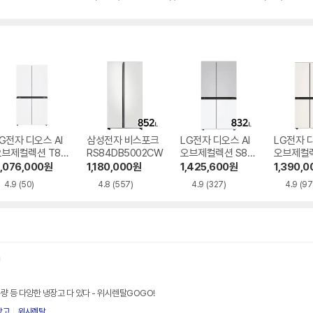
별
별
별
뷰
뷰
뷰
점
점
점
수
수
수
G전자 디오스 AI
삼성전자 비스포크
LG전자 디오스 AI
LG전자 디
오브제컬렉션 T87
RS84DB5002CW
오브제컬렉션 S83
오브제컬렉
MQQ1H1
6MRQ112
6MEE02
,076,000
원
1,180,000
원
1,425,600
원
1,390,0
4.9
(50)
4.8
(557)
4.9
(327)
4.9
(97
!
량 등 다양한 냉장고 다 있다 - 위시렌탈GOGO!
장고
위시렌탈