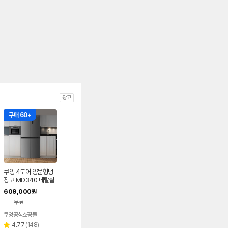
광고
구매 60+
쿠잉 4도어 양문형냉
장고 MD340 메탈실
버 저소음 프리스탠딩
609,000
원
무료
쿠잉공식쇼핑몰
리
4.77
(
148
)