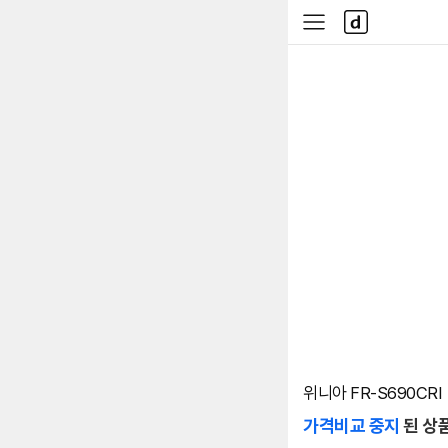
본문 바로가기
다
사
나
이
와
드
메
메
인
뉴
위니아 FR-S690CRI
가격비교 중지
된 상