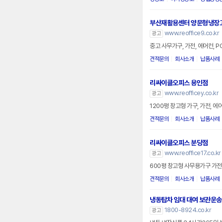
부산재활용센터 양문형냉장
www.reoffice9.co.kr
광고
중고 사무가구, 가전, 에어컨, 
견적문의
회사소개
납품사례
리싸이클오피스 용인점
www.reofficey.co.kr
광고
1200평 창고형 가구, 가전, 
견적문의
회사소개
납품사례
리싸이클오피스 분당점
www.reoffice17.co.kr
광고
600평 창고형 사무용가구 가전
견적문의
회사소개
납품사례
냉동탑차 임대 대여 보관운송
1800-8924.co.kr
광고