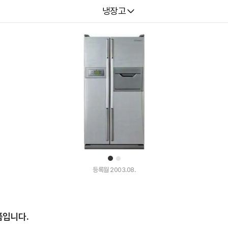
다나와
냉장고
1
2
등록월 2003.08.
품입니다.