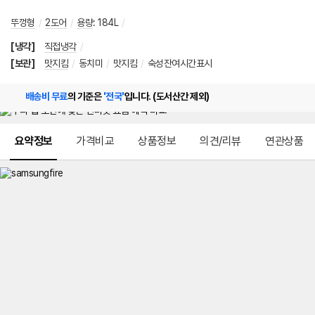
뚜껑형
/
2도어
/
용량
:
184L
/
[냉각]
직접냉각
/
[보관]
맛지킴
/
동치미
/
맛지킴
/
숙성잔여시간표시
배송비 무료
의 기준은
'전국'
입니다. (도서산간 제외)
메뉴 네비게이션
요약정보
가격비교
상품정보
의견/리뷰
연관상품