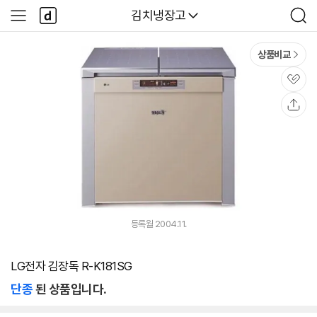
본문 바로가기
다
다나와
김치냉장고
사
검
나
이
색
와
드
메
메
상품비교
인
뉴
관
심
공
유
등록월 2004.11.
LG전자 김장독 R-K181SG
단종
된 상품입니다.