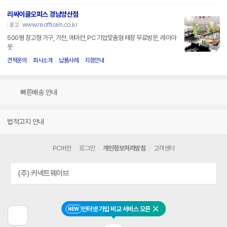
리싸이클오피스 경남양산점
www.reofficeh.co.kr
광고
500평 창고형 가구, 가전, 에어컨, PC 기업맞춤형 매장 무료방문, 레이아
웃
견적문의
회사소개
납품사례
지점안내
빠른배송 안내
법적고지 안내
PC버전
로그인
개인정보처리방침
고객센터
(주) 커넥트웨이브
인터넷 가입 비교 서비스 오픈
NEW
닫기
이
전