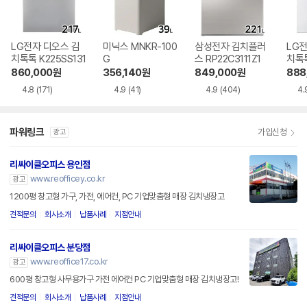
LG전자 디오스 김
미닉스 MNKR-100
삼성전자 김치플러
LG전
치톡톡 K225SS131
G
스 RP22C3111Z1
치톡톡
1
860,000
원
356,140
원
849,000
원
888
4.8
(171)
4.9
(41)
4.9
(404)
4.
파워링크
가입신청
광고
리싸이클오피스 용인점
www.reofficey.co.kr
광고
1200평 창고형 가구, 가전, 에어컨, PC 기업맞춤형 매장 김치냉장고
견적문의
회사소개
납품사례
지점안내
리싸이클오피스 분당점
www.reoffice17.co.kr
광고
600평 창고형 사무용가구 가전 에어컨 PC 기업맞춤형 매장 김치냉장고!
견적문의
회사소개
납품사례
지점안내