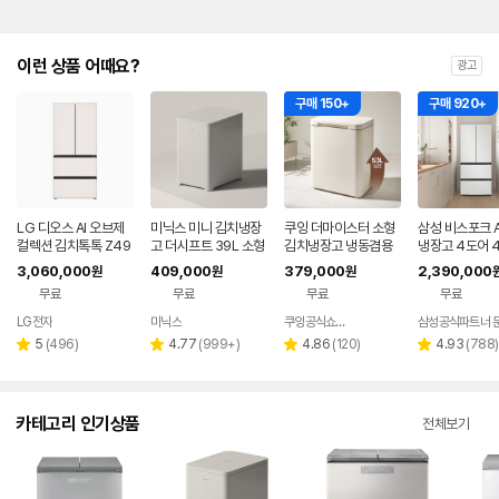
이런 상품 어때요?
광고
구매 150+
구매 920+
LG 디오스 AI 오브제
미닉스 미니 김치냉장
쿠잉 더마이스터 소형
삼성 비스포크 A
컬렉션 김치톡톡 Z49
고 더시프트 39L 소형
김치냉장고 냉동겸용
냉장고 4도어 4
5GBB261
뚜껑형
뚜껑형 발효숙성 K05
등급 코타 화이트
3,060,000
409,000
379,000
2,390,000
원
원
원
5CGGB 그레이지
0F49M1A)
무료
무료
무료
무료
LG전자
미닉스
쿠잉공식쇼핑몰
삼성공식파트너 
네이버
페이
리
리
리
리
5
(
496
)
4.77
(
999+
)
4.86
(
120
)
4.93
(
788
)
별
별
별
별
뷰
뷰
뷰
뷰
점
점
점
점
수
수
수
수
카테고리 인기상품
전체보기