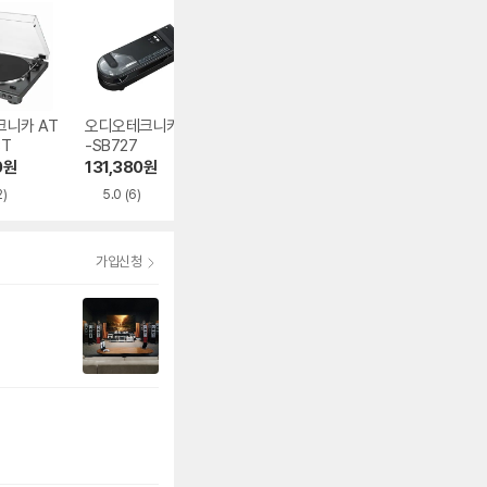
니카 AT
오디오테크니카 AT
오디오테크니카 AT
Britz 브리츠인터
BT
-SB727
-LP3XBT
셔널 BZ-TP9100
0
원
131,380
원
439,000
원
219,000
원
2)
5.0
(6)
4.9
(18)
가입신청