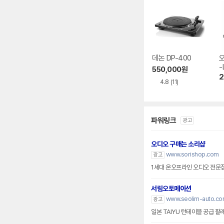
데논 DP-400
-
550,000
원
2
4.8
(11)
파워링크
광고
오디오 구매는 소리샵
www.sorishop.com
광고
1세대 온오프라인 오디오 전문
서림오토메이션
www.seolim-auto.c
광고
일본 TAIYU 턴테이블 공급 