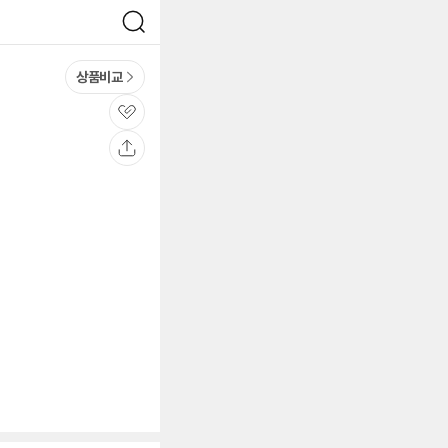
검
색
상품비교
관
심
공
유