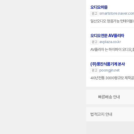
오디오마을
smartstore.naver.co
광고
일산오디오 청음가능 턴테이블 
오디오전문 AV플라자
avplaza.co.kr
광고
AV플라자 는 하이파이 오디오,
(주)풍진식품기계 본사
poongjin.net
광고
40년전통 3000평규모 제작공
빠른배송 안내
법적고지 안내