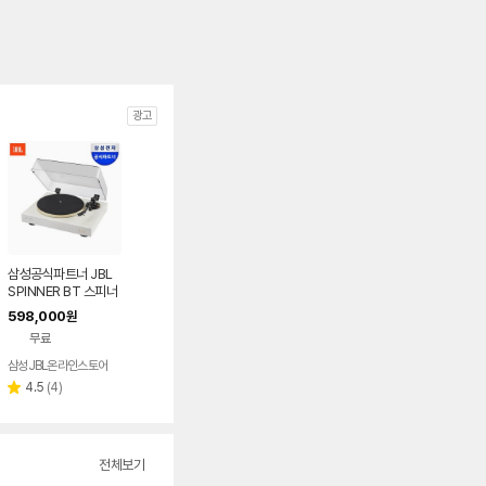
광고
삼성공식파트너 JBL
SPINNER BT 스피너
BT 블루투스 턴테이블
598,000
원
LP 플레이어 화이트
무료
삼성JBL온라인스토어
리
4.5
(
4
)
별
뷰
점
수
전체보기