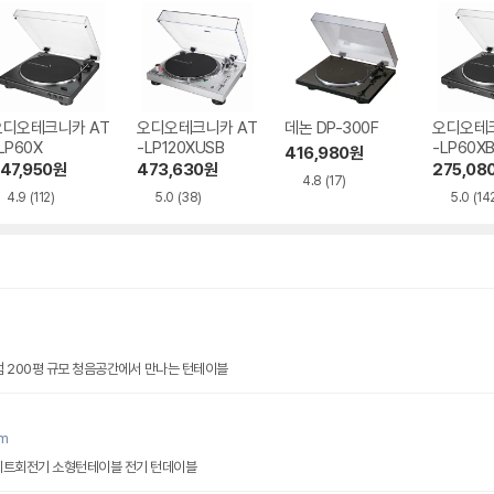
오디오테크니카 AT
오디오테크니카 AT
데논 DP-300F
오디오테크
LP60X
-LP120XUSB
-LP60X
416,980
원
47,950
원
473,630
원
275,08
4.8
(17)
4.9
(112)
5.0
(38)
5.0
(14
점 200평 규모 청음공간에서 만나는 턴테이블
om
팔레트회전기 소형턴테이블 전기 턴데이블