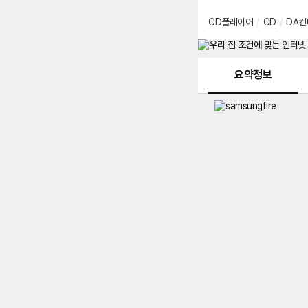
CD플레이어
/
CD
/
DA컨
메뉴 네비게이션
요약정보