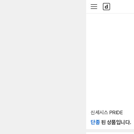
본문 바로가기
다
사
나
이
와
드
메
메
인
뉴
신세시스 PRIDE
단종
된 상품입니다.