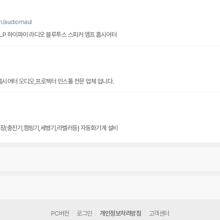
m/audiomaul
LP 하이파이 라디오 블루투스 스피커 앰프 홈시어터
홈시어터 오디오,프로젝터 인스톨 전문 업체 입니다.
장(충진기,캠핑기,세병기,라벨러등) 자동화기계 설비
PC버전
로그인
개인정보처리방침
고객센터