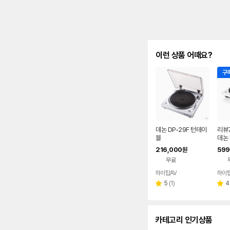
이런 상품 어때요?
구매
데논 DP-29F 턴테이
리뷰7
블
데논 
블
216,000
599
원
무료
하이탑AV
하이탑
네이버
페이
리
5
(
1
)
4
별
별
뷰
점
점
수
카테고리 인기상품