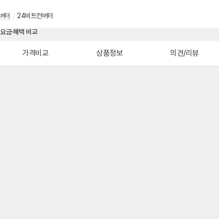
버터
/
24비트컨버터
가격비교
상품정보
의견/리뷰