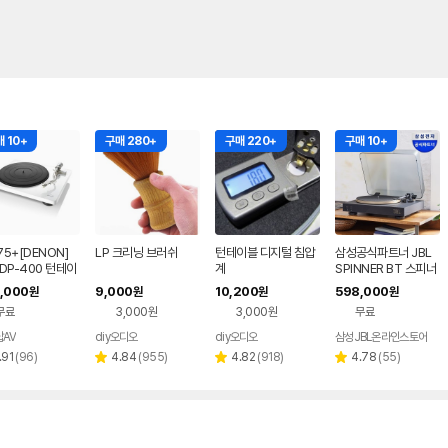
 10+
구매 280+
구매 220+
구매 10+
5+[DENON]
LP 크리닝 브러쉬
턴테이블 디지털 침압
삼성공식파트너 JBL
DP-400 턴테이
계
SPINNER BT 스피너
BT 블루투스 턴테이블
,000
9,000
10,200
598,000
원
원
원
원
LP 플레이어 골드
무료
3,000원
3,000원
무료
AV
diy오디오
diy오디오
삼성JBL온라인스토어
네이버
네이버
네이버
페이
페이
페이
리
리
리
리
.91
(
96
)
4.84
(
955
)
4.82
(
918
)
4.78
(
55
)
별
별
별
뷰
뷰
뷰
뷰
점
점
점
수
수
수
수