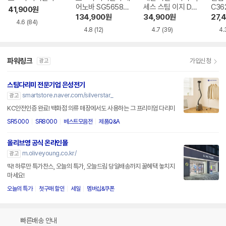
어노바 SG5658P
세스 스팀 이지 DT
C36
41,900
원
X
7113K0
134,900
원
34,900
원
27,
4.6
(84)
4.8
(12)
4.7
(39)
4.
파워링크
가입신청
광고
스팀다리미 전문기업 은성전기
smartstore.naver.com/silverstar_
광고
KC안전인증 완료! 백화점 의류 매장에서도 사용하는 그 프리미엄 다리미
SR5000
SR8000
베스트모음전
제품Q&A
올리브영 공식 온라인몰
m.oliveyoung.co.kr/
광고
딱! 하루만 특가찬스, 오늘의 특가, 오늘드림 당일배송까지 꿀혜택 놓치지
마세요!
오늘의 특가
첫구매 할인
세일
멤버십&쿠폰
빠른배송 안내