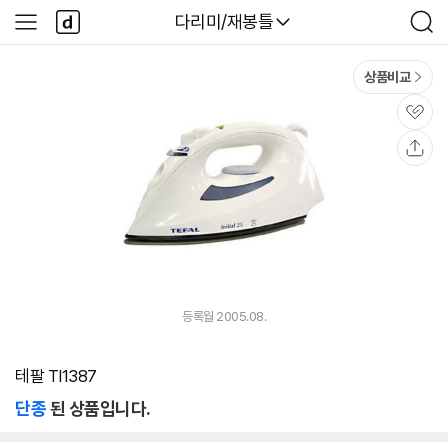
본문 바로가기
다
다나와
다리미/재봉틀
사
검
나
이
색
와
드
메
메
상품비교
인
뉴
관
심
공
유
등록월 2005.08.
테팔 TI1387
단종
된 상품입니다.