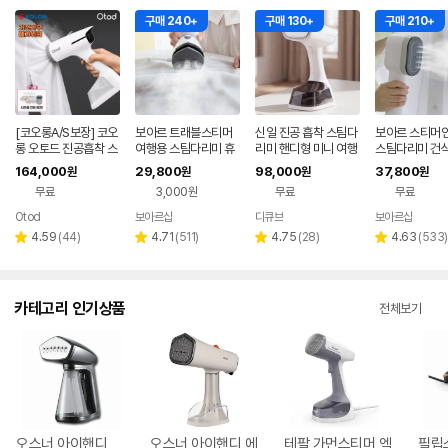
구매 240+
구매 130+
구매 210+
[코오롱A/S보장] 코오
보아르 트래블스티머
신일 진공 흡착 스팀다
보아르 스티머
롱 오토드 진공흡착 스
여행용 스팀다리미 휴
리미 핸디형 미니 여행
스팀다리미 건
팀다리미 핸디형
대용 미니 전기 초소형
용 스팀다리미 소형 휴
미니 핸디형 소
164,000
29,800
98,000
37,800
원
원
원
원
핸디 핸디형 빠른예열
대용
용 휴대용 핸드
무료
3,000원
무료
무료
Otod
보아르샵
디큐브
보아르샵
네이버
네이
페이
페이
리
리
리
리
4.59
(
44
)
4.71
(
511
)
4.75
(
28
)
4.63
(
533
)
별
별
별
별
뷰
뷰
뷰
뷰
점
점
점
점
수
수
수
수
카테고리 인기상품
전체보기
오스너 아이핸디
오스너 아이핸디 에
테팔 가먼스티머 엑
필립