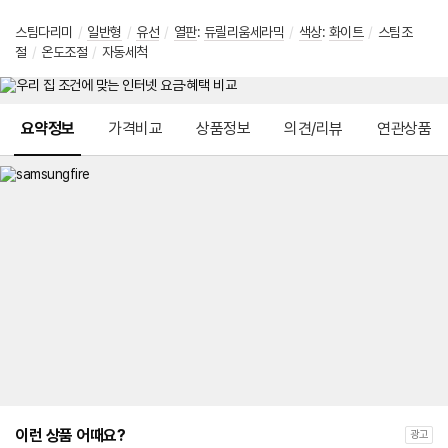
스팀다리미
/
일반형
/
유선
/
열판
:
듀릴리움세라믹
/
색상
:
화이트
/
스팀조
절
/
온도조절
/
자동세척
메뉴 네비게이션
요약정보
가격비교
상품정보
의견/리뷰
연관상품
이런 상품 어때요?
광고