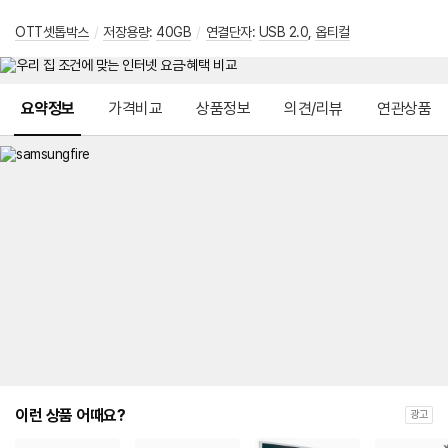
OTT셋톱박스
/
저장용량
:
40GB
/
연결단자
:
USB 2.0
,
옵티컬
메뉴 네비게이션
요약정보
가격비교
상품정보
의견/리뷰
연관상품
이런 상품 어때요?
광고