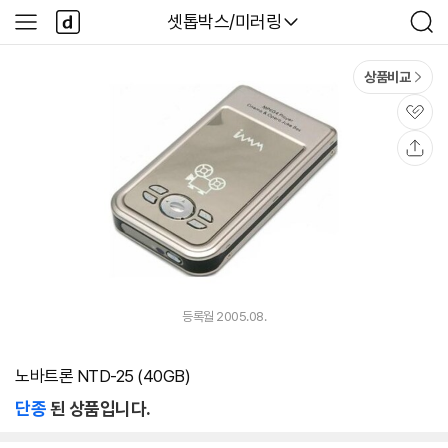
본문 바로가기
다
다나와
셋톱박스/미러링
사
검
나
이
색
와
드
메
메
상품비교
인
뉴
관
심
공
유
등록월 2005.08.
노바트론 NTD-25 (40GB)
단종
된 상품입니다.