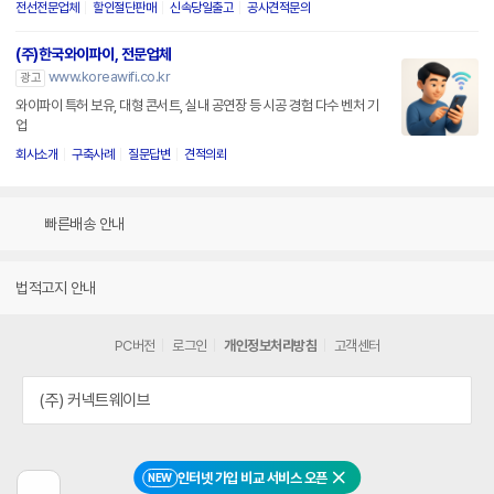
전선전문업체
할인절단판매
신속당일출고
공사견적문의
(주)한국와이파이, 전문업체
www.koreawifi.co.kr
광고
와이파이 특허 보유, 대형 콘서트, 실내 공연장 등 시공 경험 다수 벤처 기
업
회사소개
구축사례
질문답변
견적의뢰
빠른배송 안내
법적고지 안내
PC버전
로그인
개인정보처리방침
고객센터
(주) 커넥트웨이브
인터넷 가입 비교 서비스 오픈
NEW
닫기