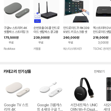
구글tv 스트리머 4K
순번호출 DS콜 안드로
안드로이드7.1 RK339
엑스트리머 DV-
셋톱박스 스트리밍 크
이드 셋탑박스 광고용
9보드 키오스크용 셋
안드로이드셋
롬 캐스트 미국직구 회
플레이어 카멜 AP201
톱박스 태블릿 산업용
UHD 4K 60H
175,500
239,000
260,000
219,000
원
원
원
원
색 32 GB 5세대
0+DSCall
안드로이드 셋탑박스
스플레이어 4G
무료
무료
무료
3,000원
G
RooMose
카멜몰
에스티스마트테크
카테고리 인기상품
전체보기
Google TV 스트
Google 크롬캐스
서진네트웍스 UNIC
샤오미
리머 4K
트 4세대 구글 TV
ORN Wi-Fi Displa
세대