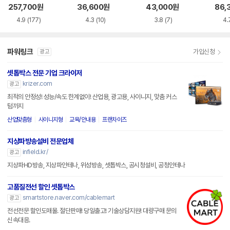
4K
y K9
257,700
원
36,600
원
43,000
원
86,
4.9
(177)
4.3
(10)
3.8
(7)
4.
파워링크
가입신청
광고
셋톱박스 전문 기업 크라이저
krizer.com
광고
최적의 안정성! 성능/속도 한계없이! 산업용, 광고용, 사이니지, 맞춤 커스
텀까지
산업맞춤형
사이니지형
교육/안내용
프랜차이즈
지상파방송설비 전문업체
infield.kr/
광고
지상파HD방송, 지상파안테나, 위성방송, 셋톱박스, 공시청설비, 공청안테나
고품질전선 할인 셋톱박스
smartstore.naver.com/cablemart
광고
전선전문 할인도매몰. 절단판매! 당일출고! 기술상담지원! 대량구매 문의
신속대응.