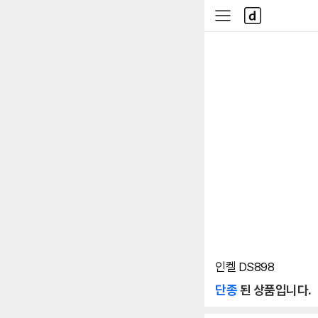
본문 바로가기
다
사
나
이
와
드
메
메
인
뉴
인켈 DS898
단종
된 상품입니다.