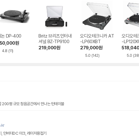
논 DP-400
Britz 브리츠인터내
오디오테크니카 AT
오디오테크
셔널 BZ-TP9100
-LP60XBT
-LP120X
50,000
원
219,000
원
279,000
원
518,04
4.8
(11)
5.0
(142)
5.0
(38
점 200평 규모 청음공간에서 만나는 턴테이블
.kr
기, 인버터DC 아크, 레이저용접기