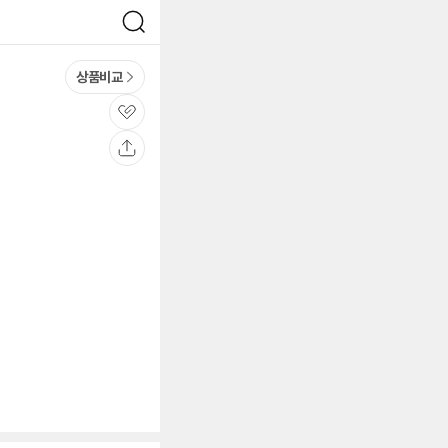
검
색
상품비교
관
심
공
유