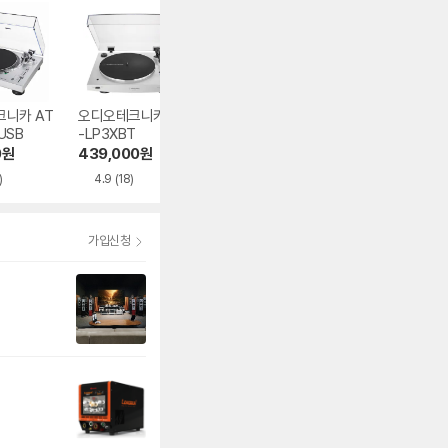
니카 AT
오디오테크니카 AT
오디오테크니카 AT
데논 DP-300F
USB
-LP3XBT
-LP70XBT
416,980
원
0
원
439,000
원
368,100
원
4.8
(17)
)
4.9
(18)
3.0
(1)
가입신청