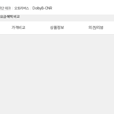
1단 데크
/
오토리버스
/
DolbyB-CNR
가격비교
상품정보
의견/리뷰