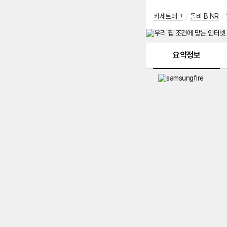
카세트데크
/
돌비 B NR
/
메뉴 네비게이션
요약정보