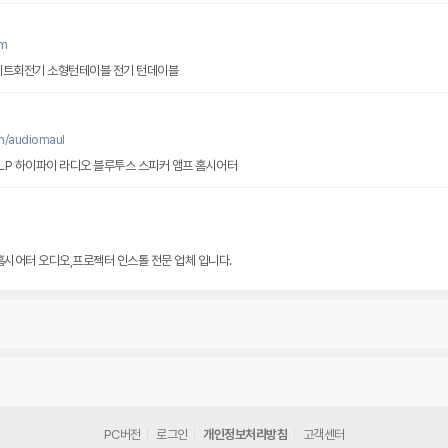
om
팔레트회전기 소형턴테이블 전기 턴데이블
m/audiomaul
LP 하이파이 라디오 블루투스 스피커 앰프 홈시어터
홈시어터 오디오,프로젝터 인스톨 전문 업체 입니다.
PC버전
로그인
개인정보처리방침
고객센터