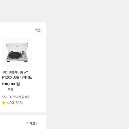
광고
오디오테크니카 AT-L
P120XUSB 다이렉트
드라이브 USB 턴테이
519,000
원
블
무료
오디오테크니카 공식수입원
리
4.93
(
626
)
별
뷰
점
수
전체보기