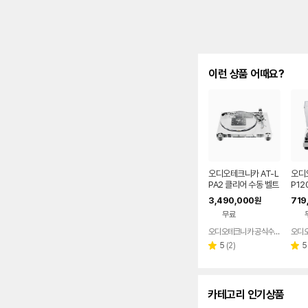
이런 상품 어때요?
오디오테크니카 AT-L
오디
PA2 클리어 수동 벨트
P12
드라이브 턴테이블
다이
3,490,000
719
원
B 
무료
오디오테크니카 공식수입원
리
5
(
2
)
5
별
별
뷰
점
점
수
카테고리 인기상품