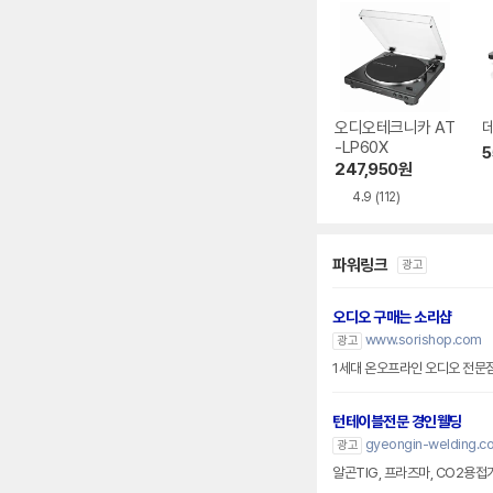
오디오테크니카 AT
데
-LP60X
5
247,950
원
4.9
(112)
파워링크
광고
오디오 구매는 소리샵
www.sorishop.com
광고
1세대 온오프라인 오디오 전문
턴테이블전문 경인웰딩
gyeongin-welding.co
광고
알곤TIG, 프라즈마, CO2용접