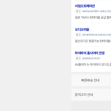
서림오토메이션
www.seolim-auto.c
광고
일본 TAIYU 턴테이블 공급 
오디오마을
smartstore.naver.co
광고
일산오디오 청음가능 턴테이블 
하이파이 홈시어터 전문
avplaza.co.kr
광고
AV플라자 는 하이파이 오디오,
빠른배송 안내
법적고지 안내