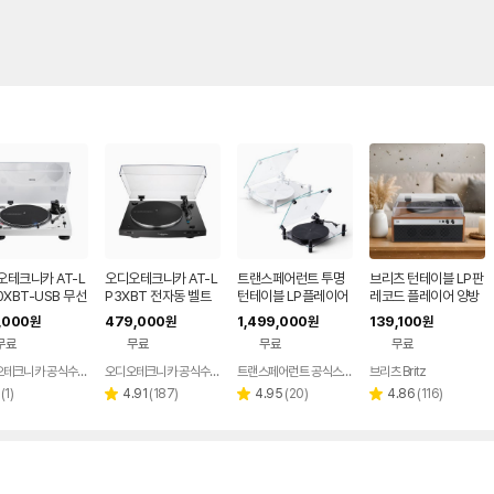
오테크니카 AT-L
오디오테크니카 AT-L
트랜스페어런트 투명
브리츠 턴테이블 LP판
0XBT-USB 무선
P3XBT 전자동 벨트
턴테이블 LP플레이어
레코드 플레이어 양방
렉트 드라이브 US
드라이브 스테레오 무
향 블루투스 스피커 B
,000
479,000
1,499,000
139,100
원
원
원
원
턴테이블
선 블루투스 턴테이블
Z-AP40BT 우드
무료
무료
무료
무료
오디오테크니카 공식수입원
오디오테크니카 공식수입원
트랜스페어런트 공식스토어
브리츠 Britz
리
리
리
리
(
1
)
4.91
(
187
)
4.95
(
20
)
4.86
(
116
)
별
별
별
뷰
뷰
뷰
뷰
점
점
점
수
수
수
수