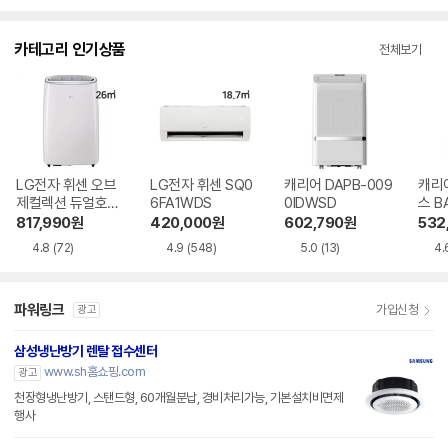
점
점
점
점
수
수
수
수
카테고리 인기상품
전체보기
LG전자 휘센 오브
LG전자 휘센 SQ0
캐리어 DAPB-009
캐리
제컬렉션 듀얼호스
6FA1WDS
0IDWSD
스 B
PQ08FDWBS
WS
817,990
원
420,000
원
602,790
원
532
4.8
(72)
4.9
(548)
5.0
(13)
4.
파워링크
가입신청
광고
삼성냉난방기 렌탈 접수센터
www.sh홈쇼핑.com
광고
천장형냉난방기, 스탠드형, 60개월분납, 경비처리가능, 기본설치비면제
행사