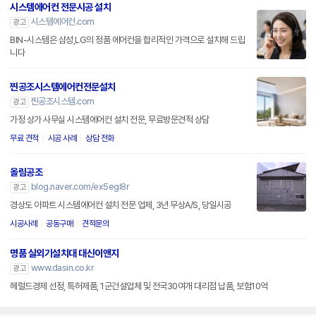
시스템에어컨 전문시공 설치
시스템에어컨.com
광고
BIN-시스템은 삼성,LG의 정품 에어컨을 합리적인 가격으로 설치해 드립
니다
찐공조시스템에어컨전문설치
찐공조시스템.com
광고
가정 상가 사무실 시스템에어컨 설치 전문, 무료방문견적 상담
무료 견적
시공 사례
상담 전화
올림공조
blog.naver.com/ex5egl8r
광고
경상도 아파트 시스템에어컨 설치 전문 업체, 3년 무상A/S, 당일시공
시공사례
공동구매
견적문의
명품 실외기설치대 대신이앤지
www.dasin.co.kr
광고
헤럴드경제 선정, 특허제품, 1군건설업체 및 전국30여개 대리점 납품, 보험10억