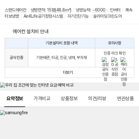
스탠드에어컨
/
냉방면적
:
15평(48.8㎡)
/
냉방능력:
~6000
/
인버터
/
쾌속
터보냉방
/
Air4Life공기청정시스템
/
자기진단기능
/
슬라이딩크린도어
에어컨 설치비 안내
기본설치비 포함 내역
유의사항
에
에
어
인증 마크 확인
컨
어
공식인증
기본배관, 타공, 진공, 냉매, 부자재
설
컨
치
구
비
매
더보기
시
발
생
되
메뉴 네비게이션
는
요약정보
가격비교
상품정보
의견/리뷰
연관상품
설
치
비
에
대
한
안