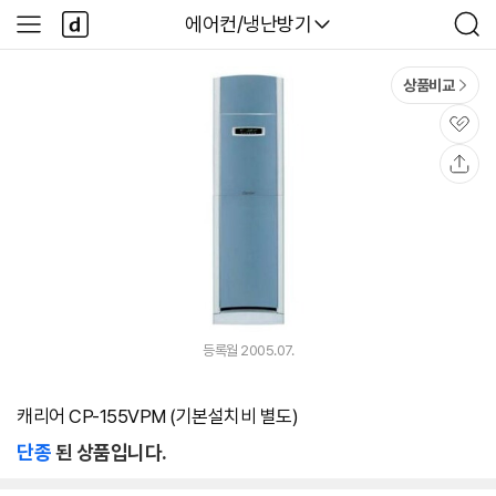
본문 바로가기
다
다나와
에어컨/냉난방기
사
검
나
이
색
와
드
메
메
상품비교
인
뉴
관
심
공
유
등록월 2005.07.
캐리어 CP-155VPM (기본설치비 별도)
단종
된 상품입니다.