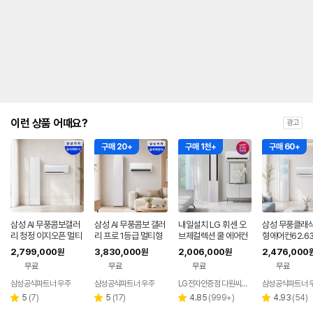
내
를
나
타
내
는
표
입
니
다.
이런 상품 어때요?
광고
구매 20+
구매 1천+
구매 60+
삼성 AI 무풍콤보갤러
삼성 AI 무풍콤보 갤러
내일설치 LG 휘센 오
삼성 무풍클래식
리 청정 이지오픈 멀티
리 프로 1등급 멀티형
브제컬렉션 쿨 에어컨
형에어컨62.6
형 에어컨 AF80F17D
에어컨 AF90H17D3
2in1 FQ17FC1EC2
F70F19D11L
2,799,000
3,830,000
2,006,000
2,476,000
원
원
원
22WRS 기본설치포
8ERS 기본설치포함
기본설치포함
리미엄블루 기
무료
무료
무료
무료
함
비포함
삼성공식파트너 우주
삼성공식파트너 우주
LG전자인증점 다원씨앤씨
삼성공식파트너 
리
리
리
리
5
(
7
)
5
(
17
)
4.85
(
999+
)
4.93
(
54
)
별
별
별
별
뷰
뷰
뷰
뷰