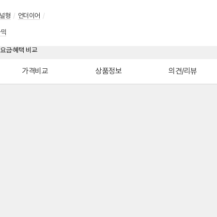
널형
/
언더이어
/
나믹
가격비교
상품정보
의견/리뷰