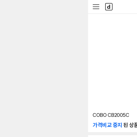
본문 바로가기
다
사
나
이
와
드
메
메
인
뉴
COBO CB2005C
가격비교 중지
된 상