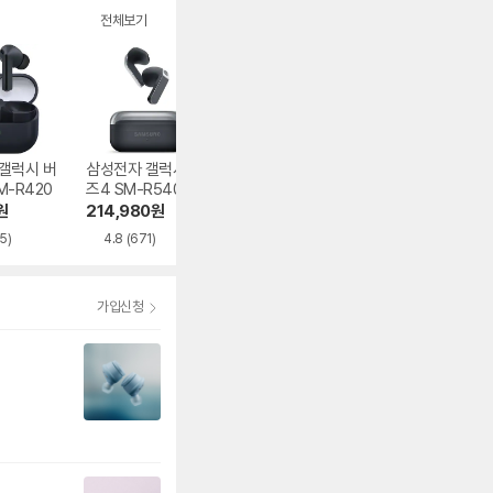
전체보기
갤럭시 버
삼성전자 갤럭시 버
샥즈 오픈핏 프로 T
삼성전자 갤럭시 
M-R420
즈4 SM-R540
010
즈3 프로 SM-R6
0N
원
214,980
원
332,100
원
231,280
원
5)
4.8
(671)
5.0
(100)
4.9
(2,882)
가입신청