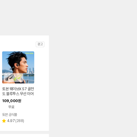
광고
토븐 웨이브X S7 골전
도 블루투스 무선 이어
폰 MP3 러닝 수영 자
109,000
원
전거 운동 스포츠 방수
무료
토븐 공식몰
리
4.97
(
288
)
별
뷰
점
수