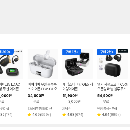
 290+
구매 1천+
구매 2천+
어아크5 LDAC
아이리버 무선 블루투
제닉스 타이탄 GE5 게
앤커 사운드코어 C50i
형 무선 이어폰
스 이어폰 ITW-C1 오
이밍이어폰
오픈형 러닝 블루투스
픈형 러닝 자전거 운동
이어폰 D1101
,000
34,800
51,900
54,900
원
원
원
원
용 초경량 이어커프 이
무료
무료
3,000원
무료
어폰 화이트
스카이샵
티바이포코퍼레이션
제닉스
앤커 공식스토어
네이버
네이버
페이
페이
리
리
리
리
.82
(
174
)
4.69
(
999+
)
4.68
(
674
)
4.84
(
999+
)
별
별
별
뷰
뷰
뷰
뷰
점
점
점
수
수
수
수