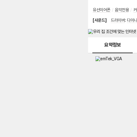
유선이어폰
/
음악전용
/
커
[사운드]
드라이버
:
다이
메뉴 네비게이션
요약정보