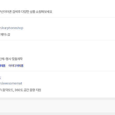
 무선이어폰 검색후 다양한 상품 쇼핑해보세요
om/earphoneshop
 제미니2
/단체-행사 맞춤제작
답례품
아이디어제품
폰
om/awesomemall
Fi 음악모드, 360도 공간 음향 지원