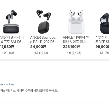
삼성전자 갤럭시 버
ANKER Soundcor
APPLE 에어팟4 액
삼성전자 
4 프로 SM-R64
e P31i D1202 R60
티브 노이즈 캔슬링
즈3 FE S
i NC
MXP93KH/A
17,980
원
34,900
원
226,190
원
99,900
4.9
(1,835)
4.8
(1,332)
4.9
(2,476)
4.8
(76
erswilkins
바워스앤윌킨스. 세계적 수준의 사운드를 경험하세요.