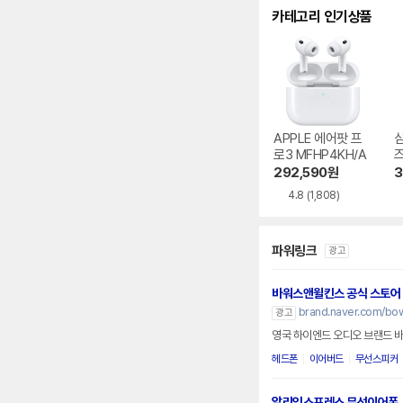
카테고리 인기상품
APPLE 에어팟 프
로3 MFHP4KH/A
즈
0
292,590
원
3
4.8
(1,808)
파워링크
광고
바워스앤윌킨스 공식 스토어
brand.naver.com/bow
광고
영국 하이엔드 오디오 브랜드 
헤드폰
이어버드
무선스피커
알리익스프레스 무선이어폰