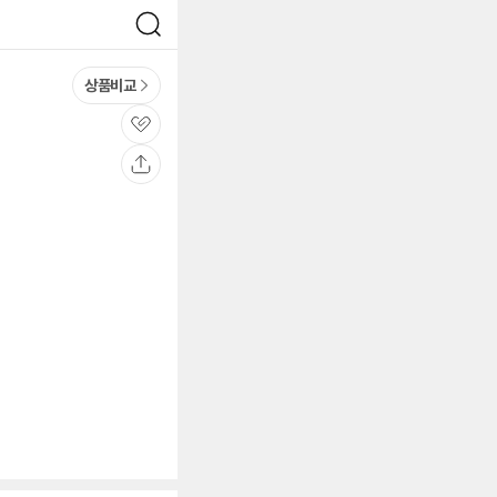
검
색
상품비교
관
심
공
유