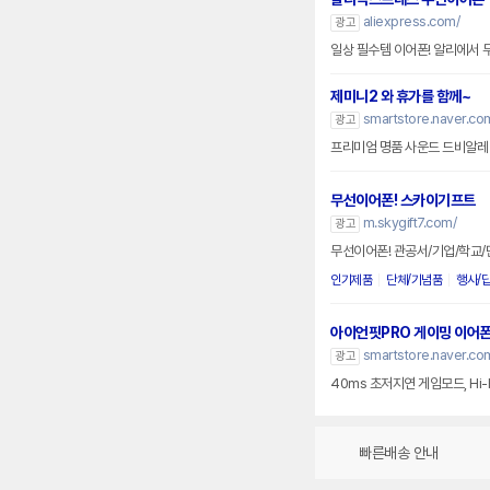
aliexpress.com/
광고
일상 필수템 이어폰! 알리에서
제미니2 와 휴가를 함께~
smartstore.naver.c
광고
프리미엄 명품 사운드 드비알레
무선이어폰! 스카이기프트
m.skygift7.com/
광고
무선이어폰! 관공서/기업/학교
인기제품
단체/기념품
행사/
아이언핏PRO 게이밍 이어
smartstore.naver.c
광고
40ms 초저지연 게임모드, Hi-
빠른배송 안내