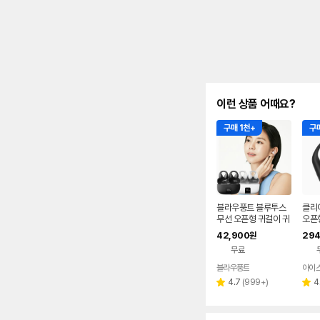
이런 상품 어때요?
구매 1천+
구매
블라우풍트 블루투스
클리
무선 오픈형 귀걸이 귀
오픈
찌형 이어폰 귀걸이형
42,900
294
원
이어클립 러닝 귀찌이
무료
어폰
블라우풍트
아이
리
4.7
(
999+
)
4
별
별
뷰
점
점
수