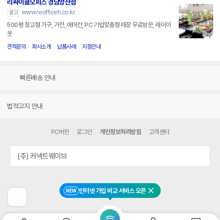
리싸이클오피스 경남양산점
www.reofficeh.co.kr
광고
500평 창고형 가구, 가전, 에어컨, PC 기업맞춤형 매장 무료방문, 레이아
웃
견적문의
회사소개
납품사례
지점안내
빠른배송 안내
법적고지 안내
PC버전
로그인
개인정보처리방침
고객센터
(주) 커넥트웨이브
인터넷 가입 비교 서비스 오픈
NEW
닫기
이
전
페