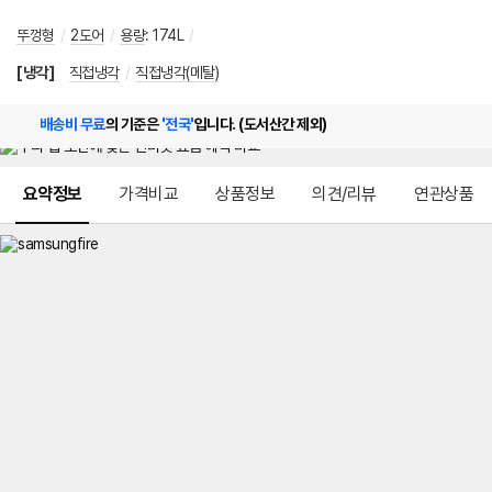
뚜껑형
/
2도어
/
용량
:
174L
/
[냉각]
직접냉각
/
직접냉각(메탈)
배송비 무료
의 기준은
'전국'
입니다. (도서산간 제외)
메뉴 네비게이션
요약정보
가격비교
상품정보
의견/리뷰
연관상품