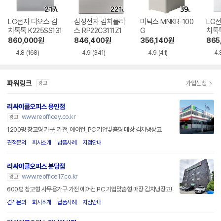
LG전자 디오스 김
삼성전자 김치플러
미닉스 MNKR-100
LG전
치톡톡 K225SS131
스 RP22C3111Z1
G
치톡톡
1
860,000
원
846,400
원
356,140
원
865
4.8
(168)
4.9
(341)
4.9
(41)
4.
파워링크
가입신청
광고
리싸이클오피스 용인점
www.reofficey.co.kr
광고
1200평 창고형 가구, 가전, 에어컨, PC 기업맞춤형 매장 김치냉장고
견적문의
회사소개
납품사례
지점안내
리싸이클오피스 분당점
www.reoffice17.co.kr
광고
600평 창고형 사무용가구 가전 에어컨 PC 기업맞춤형 매장 김치냉장고!
견적문의
회사소개
납품사례
지점안내