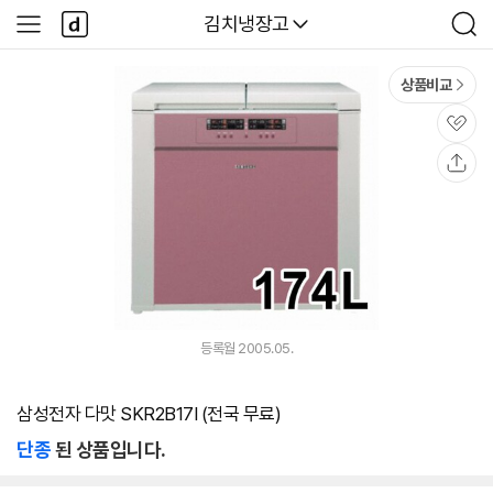
본문 바로가기
다
다나와
김치냉장고
사
검
나
이
색
와
드
메
메
상품비교
인
뉴
관
심
공
유
등록월 2005.05.
삼성전자 다맛 SKR2B17I (전국 무료)
단종
된 상품입니다.