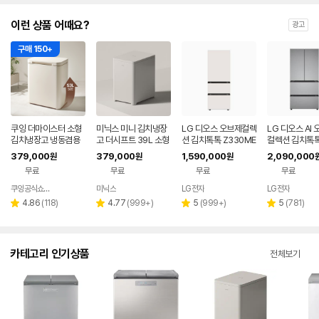
이런 상품 어때요?
광고
구매 150+
쿠잉 더마이스터 소형
미닉스 미니 김치냉장
LG 디오스 오브제컬렉
LG 디오스 AI
김치냉장고 냉동겸용
고 더시프트 39L 소형
션 김치톡톡 Z330ME
컬렉션 김치톡톡
뚜껑형 발효숙성 K05
뚜껑형
EF11
0MPSF11
379,000
379,000
1,590,000
2,090,000
원
원
원
5CGGB 그레이지
무료
무료
무료
무료
쿠잉공식쇼핑몰
미닉스
LG전자
LG전자
네이버
페이
리
리
리
리
4.86
(
118
)
4.77
(
999+
)
5
(
999+
)
5
(
781
)
별
별
별
별
뷰
뷰
뷰
뷰
점
점
점
점
수
수
수
수
카테고리 인기상품
전체보기