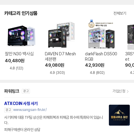
카테고리 인기상품
전체보기
잘만 N30 백사십
DAVEN D7 Mesh
darkFlash DS500
3RSY
세븐팬
RGB
et
40,480
원
49,080
원
42,930
원
90,
4.8
(122)
4.9
(303)
4.8
(802)
4.
파워링크
가입신청
광고
ATXCOIN 사칭 사기
www.sangsan-fin.kr/
광고
사기피해 대응 TF팀 상산은 피해회복과 피해금 회수에 특화되어 있습니
다.
피해구제센터 온라인 상담