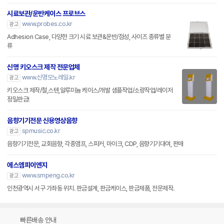
시료보관/운반케이스 프로브스
www.probes.co.kr
광고
Adhesion Case, 다양한 크기 시료 보관&운반/점성, 사이즈 종류별 분
류
신명 키오스크 제작 전문업체
www.신명모노레일.kr
광고
키오스크 제작/철,스텐,알루미늄 케이스/개발 샘플작업/소량작업/레이저
정밀판금!
음향기기전문 신용영상음향
spmusic.co.kr
광고
음향기기전문, 교회음향, 각종앰프, 스피커, 마이크, CDP, 음향기기대여, 판매
에스엠피이엔지
www.smpeng.co.kr
광고
인천광역시 서구 가좌동 위치. 판금설계, 판금케이스, 판금제품, 전문제작.
빠른배송 안내