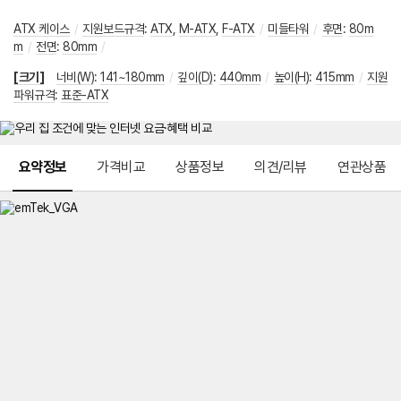
ATX 케이스
/
지원보드규격
:
ATX
,
M-ATX
,
F-ATX
/
미들타워
/
후면
:
80m
m
/
전면
:
80mm
/
[크기]
너비(W)
:
141~180mm
/
깊이(D)
:
440mm
/
높이(H)
:
415mm
/
지원
파워규격
:
표준-ATX
메뉴 네비게이션
요약정보
가격비교
상품정보
의견/리뷰
연관상품