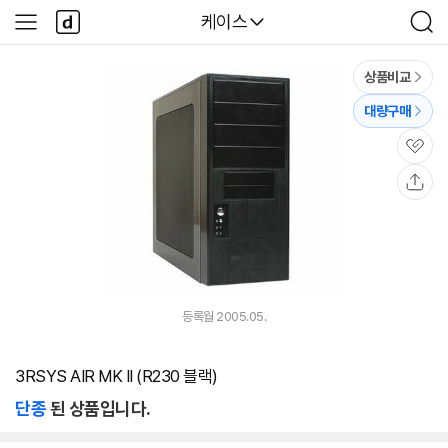
본문 바로가기
다
다나와
케이스
사
검
나
이
색
와
드
메
메
상품비교
인
뉴
대량구매
관
심
공
유
등록월 2005.05.
3RSYS AIR MK II (R230 블랙)
단종
된 상품입니다.