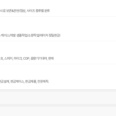
크기 시료 보관&운반/점성, 사이즈 종류별 분류
늄 케이스/개발 샘플작업/소량작업/레이저 정밀판금!
, 스피커, 마이크, CDP, 음향기기대여, 판매
판금설계, 판금케이스, 판금제품, 전문제작.