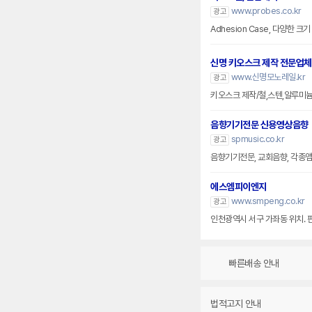
www.probes.co.kr
광고
Adhesion Case, 다양한 
신명 키오스크 제작 전문업체
www.신명모노레일.kr
광고
키오스크 제작/철,스텐,알루미
음향기기전문 신용영상음향
spmusic.co.kr
광고
음향기기전문, 교회음향, 각종앰프
에스엠피이엔지
www.smpeng.co.kr
광고
인천광역시 서구 가좌동 위치. 
빠른배송 안내
법적고지 안내