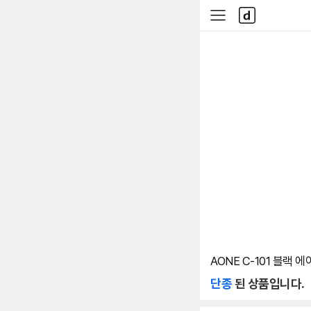
본문 바로가기
다
사
나
이
와
드
메
메
인
뉴
AONE C-101 블랙 
단종
된 상품입니다.