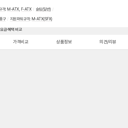
규격
:
M-ATX
,
F-ATX
/
슬림(일반)
/
풍구
/
지원파워규격
:
M-ATX(SFX)
가격비교
상품정보
의견/리뷰