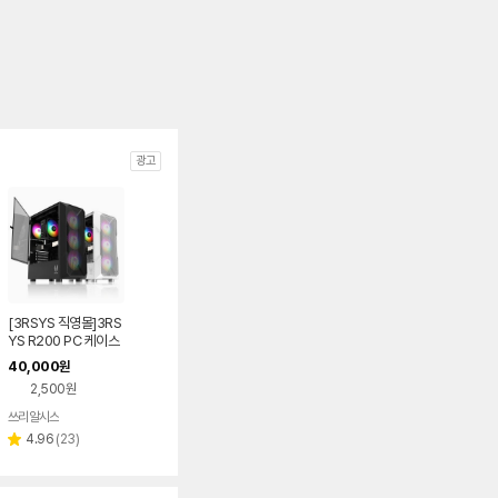
광고
[3RSYS 직영몰]3RS
YS R200 PC 케이스
40,000
원
2,500원
쓰리알시스
리
4.96
(
23
)
별
뷰
점
수