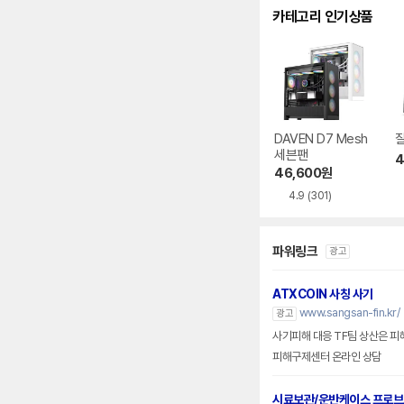
카테고리 인기상품
DAVEN D7 Mesh
잘
세븐팬
4
46,600
원
4.9
(301)
파워링크
광고
ATXCOIN 사칭 사기
www.sangsan-fin.kr/
광고
사기피해 대응 TF팀 상산은 피
피해구제센터 온라인 상담
시료보관/운반케이스 프로