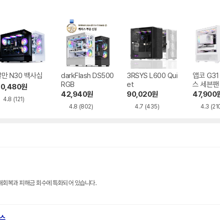
만 N30 백사십
darkFlash DS500
3RSYS L600 Qui
앱코 G3
RGB
et
스 세븐팬
0,480
원
42,940
원
90,020
원
47,900
4.8
(121)
4.8
(802)
4.7
(435)
4.3
(21
해회복과 피해금 회수에 특화되어 있습니다.
브스