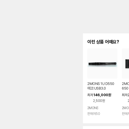
이런 상품 어때요?
2MONS 1U D550
2MO
에코 USB3.0
650
146,000
최저
원
최저
2,500원
2MONS
2MO
판매처50
판매