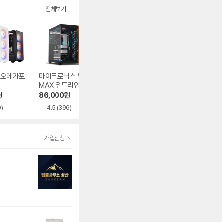
전체보기
1 오메가포
마이크로닉스 WIZ
오쓰 SOLID FULL
DAVEN AQUA 다
MAX 우드리안 MA
MESH
이버
X
원
86,000
원
62,840
원
39,180
원
0)
4.5
(396)
4.9
(482)
가입신청