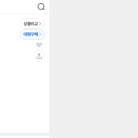
검
색
상품비교
대량구매
관
심
공
유