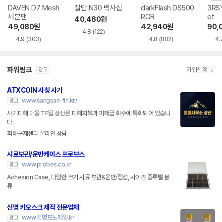
DAVEN D7 Mesh
잘만 N30 백사십
darkFlash DS500
3RSY
세븐팬
RGB
et
40,480
원
49,080
원
42,940
원
90,
4.8
(122)
4.9
(303)
4.8
(802)
4.
파워링크
가입신청
광고
ATXCOIN 사칭 사기
www.sangsan-fin.kr/
광고
사기피해 대응 TF팀 상산은 피해회복과 피해금 회수에 특화되어 있습니
다.
피해구제센터 온라인 상담
시료보관/운반케이스 프로브스
www.probes.co.kr
광고
Adhesion Case, 다양한 크기 시료 보관&운반/점성, 사이즈 종류별 분
류
신명 키오스크 제작 전문업체
www.신명모노레일.kr
광고