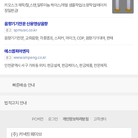
키오스크 제작/철,스텐,알루미늄 케이스/개발 샘플작업/소량작업/레이저
정밀판금!
음향기기전문 신용영상음향
spmusic.co.kr
광고
음향기기전문, 교회음향, 각종앰프, 스피커, 마이크, CDP, 음향기기대여, 판매
에스엠피이엔지
www.smpeng.co.kr
광고
인천광역시 서구 가좌동 위치. 판금설계, 판금케이스, 판금제품, 전문제작.
빠른배송 안내
법적고지 안내
PC버전
로그인
개인정보처리방침
고객센터
(주) 커넥트웨이브