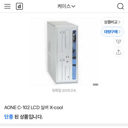
본문 바로가기
다
다나와
케이스
사
검
나
이
색
와
드
메
메
상품비교
인
뉴
대량구매
관
심
공
유
등록월 2005.04.
AONE C-102 LCD 실버 X-cool
단종
된 상품입니다.