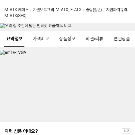
M-ATX 케이스
/
지원보드규격
:
M-ATX
,
F-ATX
/
슬림(일반)
/
지원파워규격
:
M-ATX(SFX)
메뉴 네비게이션
요약정보
가격비교
상품정보
의견/리뷰
연관상품
이런 상품 어때요?
광고