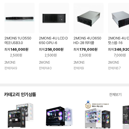
2MONS 1U D550
2MONS 4U LCD D
2MONS 4U D650
2MONS 4U 
에코 USB3.0
650 GPU-6
HD-28 워터쿨
핫스왑-16
146,000
256,000
176,000
346,92
최저
원
최저
원
최저
원
최저
2,500원
2,500원
2,500원
7,000원
2MONS
2MONS
2MONS
2MONS
판매처49
판매처40
판매처9
판매처67
카테고리 인기상품
전체보기