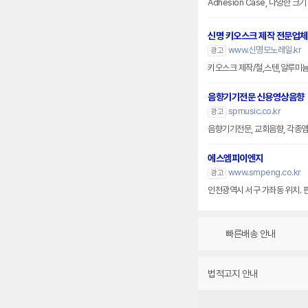
Adhesion Case, 다양한 
신명 키오스크 제작 전문업체
www.신명모노레일.kr
광고
키오스크 제작/철,스텐,알루미
음향기기전문 신용영상음향
spmusic.co.kr
광고
음향기기전문, 교회음향, 각종앰프
에스엠피이엔지
www.smpeng.co.kr
광고
인천광역시 서구 가좌동 위치. 
빠른배송 안내
법적고지 안내