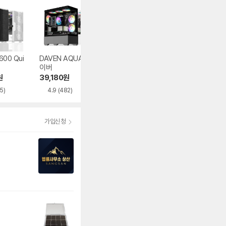
600 Qui
DAVEN AQUA 다
마이크로닉스 WIZ
오쓰 SOLID FUL
이버
MAX 우드리안 MA
MESH
X
원
39,180
원
82,600
원
62,848
원
5)
4.9
(482)
4.5
(395)
가입신청