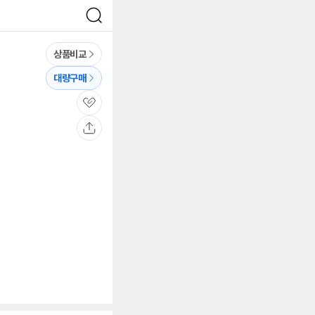
검
색
상품비교
대량구매
관
심
공
유