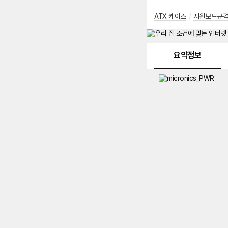
ATX 케이스
/
지원보드규
메뉴 네비게이션
요약정보