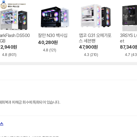
arkFlash DS500
잘만 N30 백사십
앱코 G31 오메가포
3RSYS L
GB
스 세븐팬
et
40,280
원
2,940
원
47,900
원
87,340
4.8
(121)
4.8
(801)
4.3
(210)
4.7
(43
해회복과 피해금 회수에 특화되어 있습니다.
브스