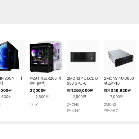
WIN 805 인피니
몬스타 가츠 X200 아
2MONS 4U LCD D
2MONS 4U D650
블랙
쿠아 (블랙)
650 GPU-6
핫스왑-16
,000
27,000
256,000
346,920
원
원
최저
원
최저
원
2,500원
2,500원
2,500원
7,000원
와
다나와
2MONS
2MONS
네이버
네이버
페이
페이
판매처40
판매처67