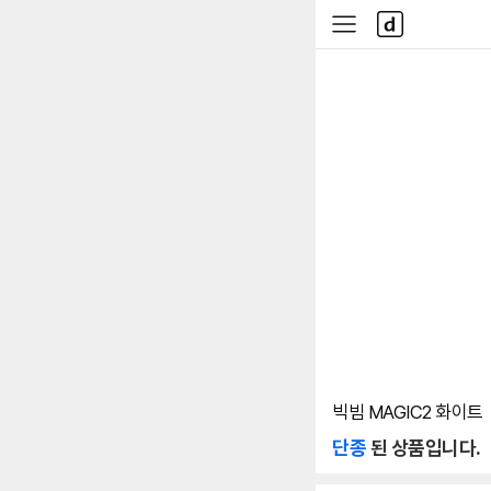
본문 바로가기
다
사
나
이
와
드
메
메
인
뉴
빅빔 MAGIC2 화이트
단종
된 상품입니다.