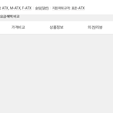
격
:
ATX
,
M-ATX
,
F-ATX
/
슬림(일반)
/
지원파워규격
:
표준-ATX
가격비교
상품정보
의견/리뷰