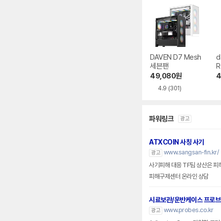
DAVEN D7 Mesh
d
세븐팬
R
49,080
원
4
4.9
(301)
파워링크
광고
ATXCOIN 사칭 사기
www.sangsan-fin.kr/
광고
사기피해 대응 TF팀 상산은 피
피해구제센터 온라인 상담
시료보관/운반케이스 프로
www.probes.co.kr
광고