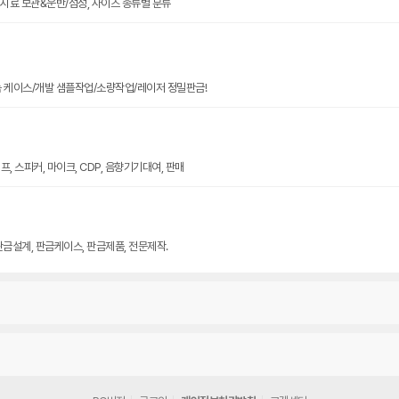
크기 시료 보관&운반/점성, 사이즈 종류별 분류
늄 케이스/개발 샘플작업/소량작업/레이저 정밀판금!
, 스피커, 마이크, CDP, 음향기기대여, 판매
판금설계, 판금케이스, 판금제품, 전문제작.