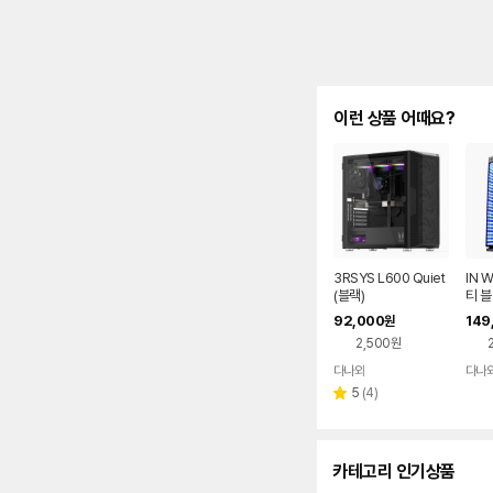
이런 상품 어때요?
3RSYS L600 Quiet
IN 
(블랙)
티 
92,000
149
원
2,500원
다나와
다나
네이버
페이
리
5
(
4
)
별
뷰
점
수
카테고리 인기상품