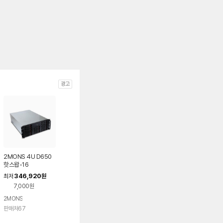
광고
2MONS 4U D650
핫스왑-16
346,920
최저
원
7,000원
2MONS
판매처67