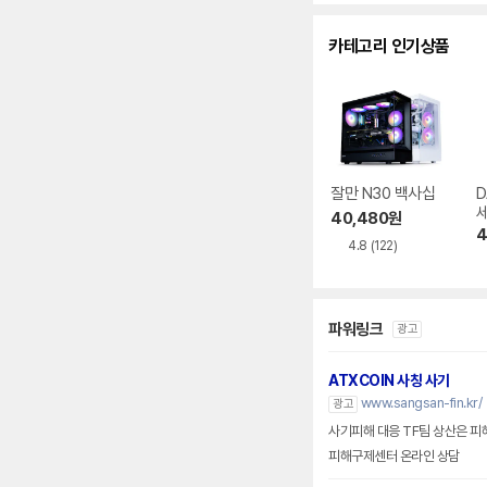
수
카테고리 인기상품
잘만 N30 백사십
D
40,480
원
4
4.8
(122)
파워링크
광고
ATXCOIN 사칭 사기
www.sangsan-fin.kr/
광고
사기피해 대응 TF팀 상산은 피
피해구제센터 온라인 상담