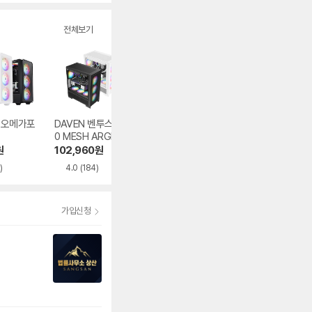
전체보기
1 오메가포
DAVEN 벤투스 42
마이크로닉스 WIZ
오쓰 SOLID FUL
0 MESH ARGB
MAX 우드리안 MA
MESH
X
원
102,960
원
86,000
원
62,840
원
)
4.0
(184)
4.5
(396)
가입신청