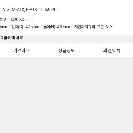
격
:
ATX
,
M-ATX
,
F-ATX
/
미들타워
/
풍구
/
후면
:
80mm
/
0mm
/
깊이(D)
:
475mm
/
높이(H)
:
410mm
/
지원파워규격
:
표준-ATX
가격비교
상품정보
의견/리뷰