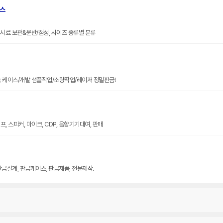
브스
크기 시료 보관&운반/점성, 사이즈 종류별 분류
늄 케이스/개발 샘플작업/소량작업/레이저 정밀판금!
, 스피커, 마이크, CDP, 음향기기대여, 판매
판금설계, 판금케이스, 판금제품, 전문제작.