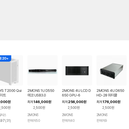
 20+
YS T2000 Qui
2MONS 1U D550
2MONS 4U LCD D
2MONS 4U D650
화이트
에코 USB3.0
650 GPU-6
HD-28 워터쿨
,000
146,000
256,000
176,000
원
최저
원
최저
원
최저
원
2,500원
2,500원
2,500원
2,500원
알시스
2MONS
2MONS
2MONS
리
.97
(
31
)
판매처50
판매처40
판매처9
뷰