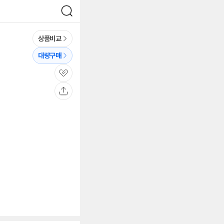
검
색
상품비교
대량구매
관
심
공
유