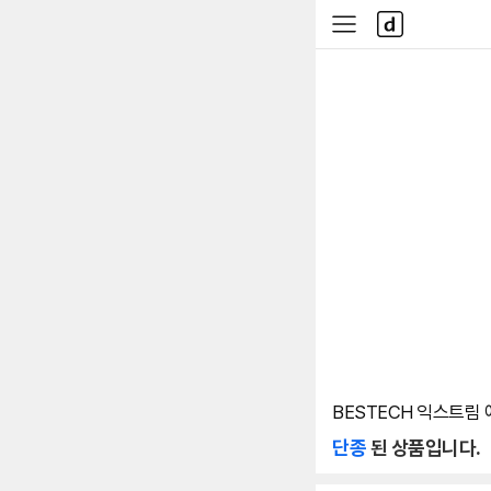
본문 바로가기
다
사
나
이
와
드
메
메
인
뉴
BESTECH 익스트림
단종
된 상품입니다.