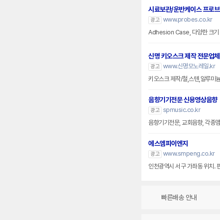
시료보관/운반케이스 프로
www.probes.co.kr
광고
Adhesion Case, 다양한 
신명 키오스크 제작 전문업체
www.신명모노레일.kr
광고
키오스크 제작/철,스텐,알루미
음향기기전문 신용영상음향
spmusic.co.kr
광고
음향기기전문, 교회음향, 각종앰프
에스엠피이엔지
www.smpeng.co.kr
광고
인천광역시 서구 가좌동 위치. 
빠른배송 안내