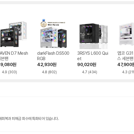
수
AVEN D7 Mesh
darkFlash DS500
3RSYS L600 Qui
앱코 G3
세븐팬
RGB
et
스 세븐팬
9,080
원
42,930
원
90,020
원
47,900
4.9
(303)
4.8
(802)
4.7
(434)
4.3
(211
해회복과 피해금 회수에 특화되어 있습니다.