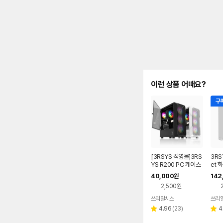
이런 상품 어때요?
구매
[3RSYS 직영몰]3RS
3RS
YS R200 PC 케이스
et 
40,000
142
원
2,500원
쓰리알시스
쓰리
리
4.96
(
23
)
4
별
별
뷰
점
점