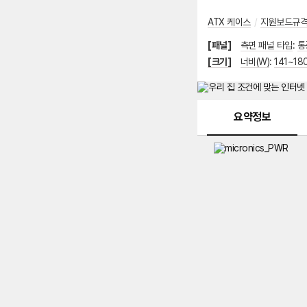
ATX 케이스
/
지원보드규
[패널]
측면 패널 타입
:
통
[크기]
너비(W)
:
141~18
메뉴 네비게이션
요약정보