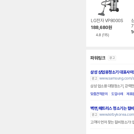
LG전자 VP8000S
7
188,680
원
1
4.8
(115)
파워링크
광고
삼성 상업용청소기 대표사이
www.samsung.com/se
광고
삼성 업소용 대형청소기, 강력한
맞춤견적문의
도입사례
제휴
벽면,매트리스 청소기는 컬
www.kirbykorea.co
광고
고객이 먼저 찾는 컬비청소기! 