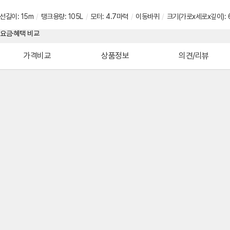
선길이: 15m
/
탱크용량: 105L
/
모터: 4.7마력
/
이동바퀴
/
크기(가로x세로x깊이): 
가격비교
상품정보
의견/리뷰