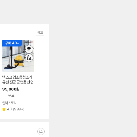
광고
구매 40+
넥스코 업소용청소기
유선 진공 공업용 산업
용 영업용 사무실 대형
99,000
원
미용실 15L
무료
일렉스토리
리
4.7
(
999+
)
별
뷰
점
수