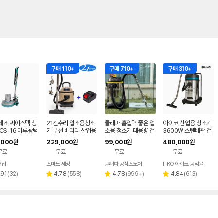
구매 110+
구매 710+
구매 310+
제조 씨에스텍 청
21센추리 업소용청소
클래파 흡입력 좋은 업
아이코 산업용 청소기
CS-16 마루광택
기 무선 배터리 산업용
소용 청소기 대용량 건
3600W 스텐배관 건
돌돌이 바닥청소기
공업용 사무실 20리터
습식 산업용 공업용 매
습식 100리터 대용량
,000
229,000
99,000
480,000
원
원
원
원
건식 습식 청소기
장 30L
3모터 업소용 공업용
무료
무료
무료
무료
HSS-100 IKO
온샵
스마트 세상
클래파 공식스토어
I-KO 아이코 공식몰
네이버
페이
리
리
리
리
.91
(
32
)
4.78
(
558
)
4.78
(
999+
)
4.84
(
613
)
별
별
별
뷰
뷰
뷰
뷰
점
점
점
수
수
수
수