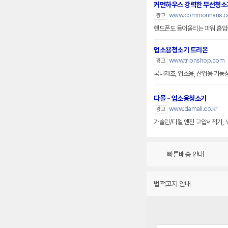
커먼하우스 강력한 무선청소
www.commonhaus.co
광고
핸드폰도 들어올리는 파워 흡입력
업소용청소기 트리온
www.trionshop.com
광고
국내제조, 업소용, 산업용 기능
다몰 - 업소용청소기
www.damall.co.kr
광고
가솔린/디젤 엔진 고압세척기, 노즐
빠른배송 안내
법적고지 안내