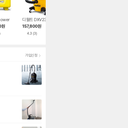
Power
디월트 DXV23P
콜튼 CT-50
라헨느 더 퀸 LHN
VC1400Y
0
원
157,800
원
118,000
원
64,900
원
)
4.3
(3)
4.5
(2)
가입신청