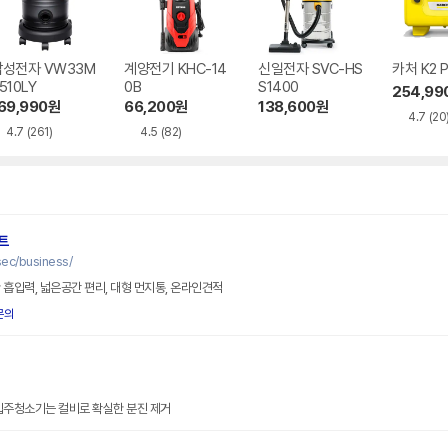
삼성전자 VW33M
계양전기 KHC-14
신일전자 SVC-HS
카처 K2 
510LY
0B
S1400
254,99
69,990
원
66,200
원
138,600
원
4.7
(20
4.7
(261)
4.5
(82)
트
c/business/
 흡입력, 넓은공간 편리, 대형 먼지통, 온라인견적
문의
비
m
입주청소기는 컬비로 확실한 분진 제거