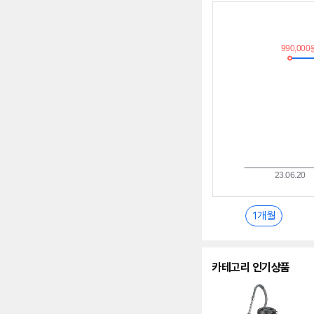
최
저
가
추
이
란?
1개월
카테고리 인기상품