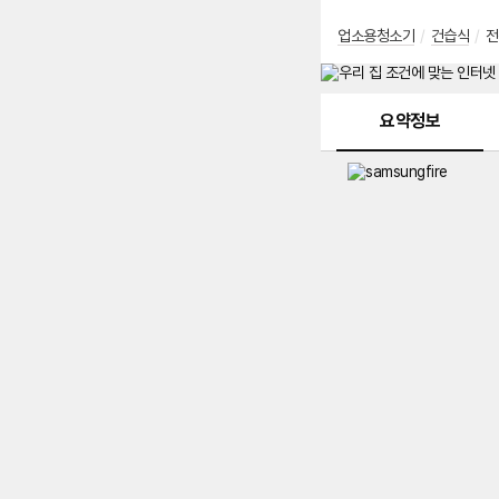
업소용청소기
/
건습식
/
전
메뉴 네비게이션
요약정보