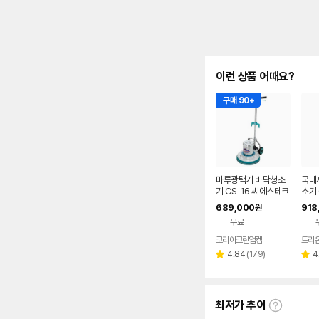
이런 상품 어때요?
구매 90+
마루광택기 바닥청소
국내
기 CS-16 씨에스테크
소기 
세척기 데코 타일 화강
기 
689,000
918
원
석 대리석 청소
계
무료
코리아크린업켐
트리
리
4.84
(
179
)
4
별
별
뷰
점
점
수
최저가 추이