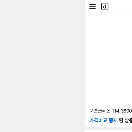
본문 바로가기
다
사
나
이
와
드
메
메
인
뉴
보흥클레온 TM-360
가격비교 중지
된 상