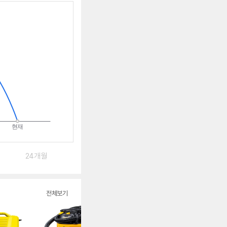
알
림
받
는
중
24개월
전체보기