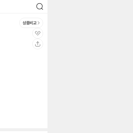
검
색
상품비교
관
심
공
유