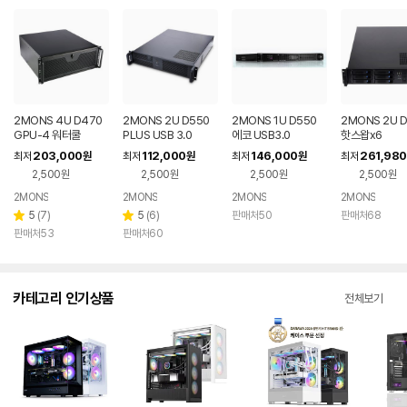
2MONS 4U D470
2MONS 2U D550
2MONS 1U D550
2MONS 2U 
GPU-4 워터쿨
PLUS USB 3.0
에코 USB3.0
핫스왑x6
203,000
112,000
146,000
261,980
최저
원
최저
원
최저
원
최저
2,500원
2,500원
2,500원
2,500원
2MONS
2MONS
2MONS
2MONS
리
리
5
(
7
)
5
(
6
)
판매처50
판매처68
별
별
뷰
뷰
판매처53
판매처60
점
점
수
수
카테고리 인기상품
전체보기