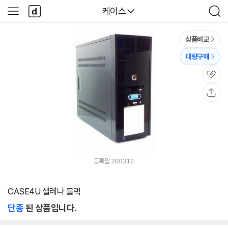
본문 바로가기
다
다나와
케이스
사
검
나
이
색
와
드
메
메
상품비교
인
뉴
대량구매
관
심
공
유
등록월 2003.12.
CASE4U 셀레나 블랙
단종
된 상품입니다.