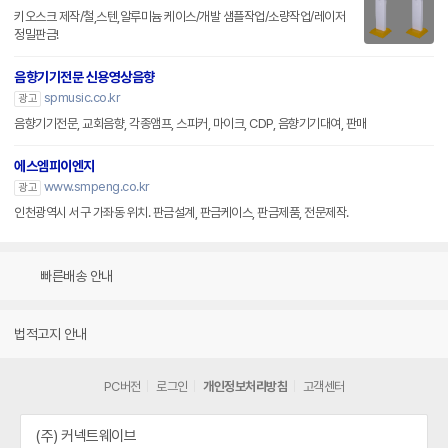
키오스크 제작/철,스텐,알루미늄 케이스/개발 샘플작업/소량작업/레이저
정밀판금!
음향기기전문 신용영상음향
spmusic.co.kr
광고
음향기기전문, 교회음향, 각종앰프, 스피커, 마이크, CDP, 음향기기대여, 판매
에스엠피이엔지
www.smpeng.co.kr
광고
인천광역시 서구 가좌동 위치. 판금설계, 판금케이스, 판금제품, 전문제작.
빠른배송 안내
법적고지 안내
PC버전
로그인
개인정보처리방침
고객센터
(주) 커넥트웨이브