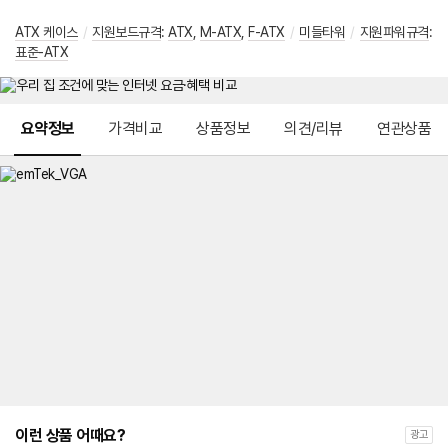
ATX 케이스
/
지원보드규격
:
ATX
,
M-ATX
,
F-ATX
/
미들타워
/
지원파워규격
:
표준-ATX
메뉴 네비게이션
요약정보
가격비교
상품정보
의견/리뷰
연관상품
이런 상품 어때요?
광고