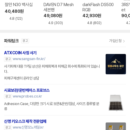
잘만 N30 백사십
DAVEN D7 Mesh
darkFlash DS500
3RSY
세븐팬
RGB
et
40,480
원
49,080
원
42,930
원
90,
4.8
(122)
4.9
(303)
4.8
(802)
4.
파워링크
가입신청
광고
ATXCOIN 사칭 사기
www.sangsan-fin.kr/
광고
사기피해 대응 TF팀 상산은 피해회복과 피해금 회수에 특화되어 있습니
다.
피해구제센터 온라인 상담
시료보관/운반케이스 프로브스
www.probes.co.kr
광고
Adhesion Case, 다양한 크기 시료 보관&운반/점성, 사이즈 종류별 분
류
신명 키오스크 제작 전문업체
www.신명모노레일.kr
광고