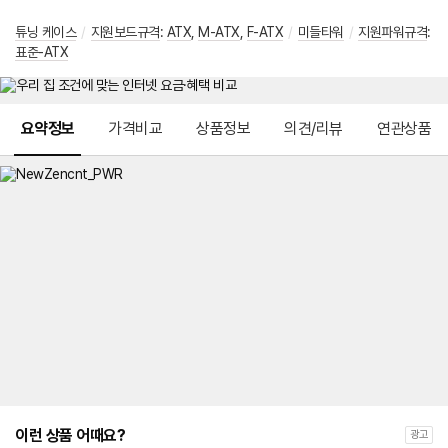
튜닝 케이스
/
지원보드규격
:
ATX
,
M-ATX
,
F-ATX
/
미들타워
/
지원파워규격
:
표준-ATX
메뉴 네비게이션
요약정보
가격비교
상품정보
의견/리뷰
연관상품
이런 상품 어때요?
광고