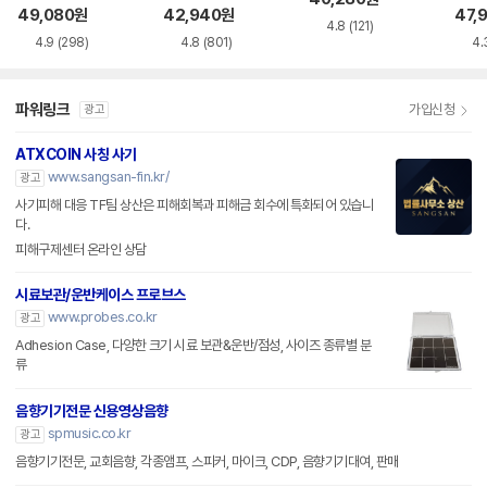
49,080
원
42,940
원
47,
4.8
(121)
4.9
(298)
4.8
(801)
4.
파워링크
가입신청
광고
ATXCOIN 사칭 사기
www.sangsan-fin.kr/
광고
사기피해 대응 TF팀 상산은 피해회복과 피해금 회수에 특화되어 있습니
다.
피해구제센터 온라인 상담
시료보관/운반케이스 프로브스
www.probes.co.kr
광고
Adhesion Case, 다양한 크기 시료 보관&운반/점성, 사이즈 종류별 분
류
음향기기전문 신용영상음향
spmusic.co.kr
광고
음향기기전문, 교회음향, 각종앰프, 스피커, 마이크, CDP, 음향기기대여, 판매