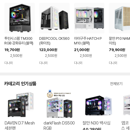
투민시스템 TM300
DEEPCOOL CK560
아이구주 HATCH P
잘만 P10 NAM
RGB 강화유리 (블랙)
(화이트)
M10 (블랙)
이트)
19,700
123,000
21,000
79,900
원
원
원
원
2,500원
2,500원
2,500원
2,500원
다나와
다나와
다나와
다나와
네이버
네이버
네이버
네이버
페이
페이
페이
페이
카테고리 인기상품
전체보기
DAVEN D7 Mesh
darkFlash DS500
잘만 N30 백사십
앱코 
세븐팬
RGB
스 
40,280
원