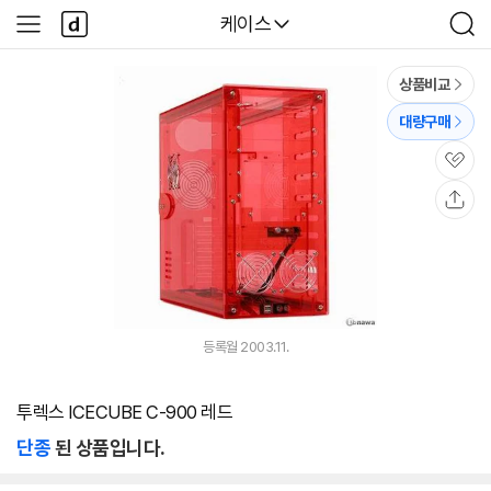
본문 바로가기
다
다나와
케이스
사
검
나
이
색
와
드
메
메
상품비교
인
뉴
대량구매
관
심
공
유
등록월 2003.11.
투렉스 ICECUBE C-900 레드
단종
된 상품입니다.