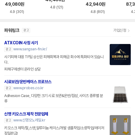
49,080
원
42,940
원
87,
4.8
(121)
4.9
(301)
4.8
(801)
4.
파워링크
가입신청
광고
ATXCOIN 사칭 사기
www.sangsan-fin.kr/
광고
사기피해 대응 TF팀 상산은 피해회복과 피해금 회수에 특화되어 있습니
다.
피해구제센터 온라인 상담
시료보관/운반케이스 프로브스
www.probes.co.kr
광고
Adhesion Case, 다양한 크기 시료 보관&운반/점성, 사이즈 종류별 분
류
신명 키오스크 제작 전문업체
www.신명모노레일.kr
광고
키오스크 제작/철,스텐,알루미늄 케이스/개발 샘플작업/소량작업/레이저
정밀판금!