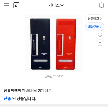
본문 바로가기
다
다나와
케이스
사
검
나
이
색
와
드
메
메
상품비교
인
뉴
대량구매
관
심
공
유
등록월 2004.11.
창흥씨앤씨 아바타 M-201 레드
단종
된 상품입니다.