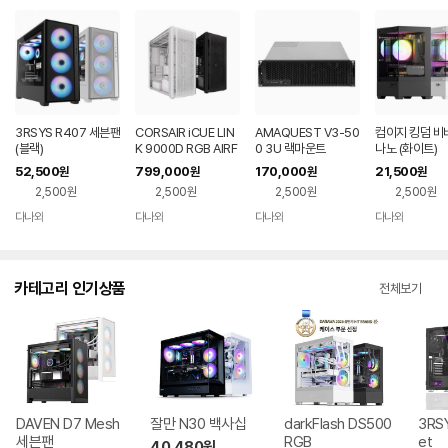
3RSYS R407 세븐팬
CORSAIR iCUE LIN
AMAQUEST V3-50
컴이지 킹덤 비
(블랙)
K 9000D RGB AIRF
0 3U 랙마운트
나노 (화이트)
LOW (블랙)
52,500
799,000
170,000
21,500
원
원
원
원
2,500원
2,500원
2,500원
2,500원
다나와
다나와
다나와
다나와
네이버
네이버
네이버
네이버
페이
페이
페이
페이
카테고리 인기상품
전체보기
DAVEN D7 Mesh
잘만 N30 백사십
darkFlash DS500
3RSY
세븐팬
RGB
et
40,480
원