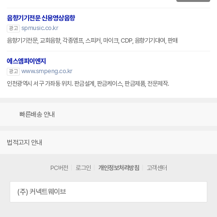
음향기기전문 신용영상음향
spmusic.co.kr
광고
음향기기전문, 교회음향, 각종앰프, 스피커, 마이크, CDP, 음향기기대여, 판매
에스엠피이엔지
www.smpeng.co.kr
광고
인천광역시 서구 가좌동 위치. 판금설계, 판금케이스, 판금제품, 전문제작.
빠른배송 안내
법적고지 안내
PC버전
로그인
개인정보처리방침
고객센터
(주) 커넥트웨이브