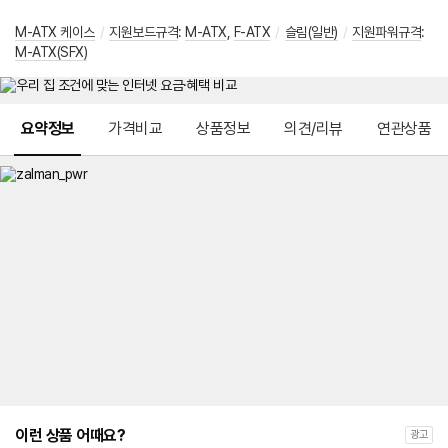
M-ATX 케이스
/
지원보드규격
:
M-ATX
,
F-ATX
/
슬림(일반)
/
지원파워규격
:
M-ATX(SFX)
메뉴 네비게이션
요약정보
가격비교
상품정보
의견/리뷰
연관상품
이런 상품 어때요?
광고