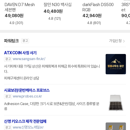
DAVEN D7 Mesh
잘만 N30 백사십
darkFlash DS500
3RSY
세븐팬
RGB
et
40,480
원
49,080
원
42,940
원
90,
4.8
(121)
4.9
(301)
4.8
(801)
4.
파워링크
가입신청
광고
ATXCOIN 사칭 사기
www.sangsan-fin.kr/
광고
사기피해 대응 TF팀 상산은 피해회복과 피해금 회수에 특화되어 있습니
다.
피해구제센터 온라인 상담
시료보관/운반케이스 프로브스
www.probes.co.kr
광고
Adhesion Case, 다양한 크기 시료 보관&운반/점성, 사이즈 종류별 분
류
신명 키오스크 제작 전문업체
www.신명모노레일.kr
광고