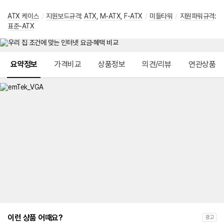
ATX 케이스
/
지원보드규격
:
ATX
,
M-ATX
,
F-ATX
/
미들타워
/
지원파워규격
:
표준-ATX
메뉴 네비게이션
요약정보
가격비교
상품정보
의견/리뷰
연관상품
이런 상품 어때요?
광고