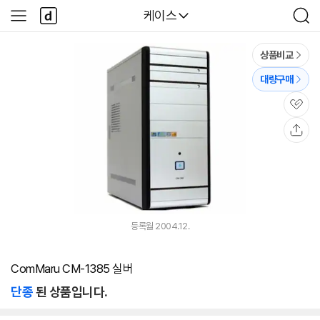
본문 바로가기
다
다나와
케이스
사
검
나
이
색
와
드
메
메
상품비교
인
뉴
대량구매
관
심
공
유
등록월 2004.12.
ComMaru CM-1385 실버
단종
된 상품입니다.