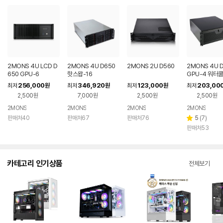
2MONS 4U LCD D
2MONS 4U D650
2MONS 2U D560
2MONS 4U 
650 GPU-6
핫스왑-16
GPU-4 워터
256,000
346,920
123,000
203,00
최저
원
최저
원
최저
원
최저
2,500원
7,000원
2,500원
2,500원
2MONS
2MONS
2MONS
2MONS
리
판매처40
판매처67
판매처76
5
(
7
)
별
뷰
판매처53
점
수
카테고리 인기상품
전체보기