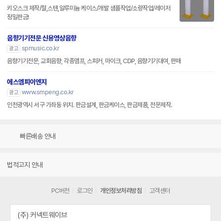
키오스크 제작/철,스텐,알루미늄 케이스/개발 샘플작업/소량작업/레이저
정밀판금!
음향기기전문 신용영상음향
spmusic.co.kr
광고
음향기기전문, 교회음향, 각종앰프, 스피커, 마이크, CDP, 음향기기대여, 판매
에스엠피이엔지
www.smpeng.co.kr
광고
인천광역시 서구 가좌동 위치. 판금설계, 판금케이스, 판금제품, 전문제작.
빠른배송 안내
법적고지 안내
PC버전
로그인
개인정보처리방침
고객센터
(주) 커넥트웨이브