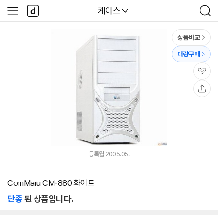
본문 바로가기
다
다나와
케이스
사
검
나
이
색
와
드
메
메
상품비교
인
뉴
대량구매
관
심
공
유
등록월 2005.05.
ComMaru CM-880 화이트
단종
된 상품입니다.