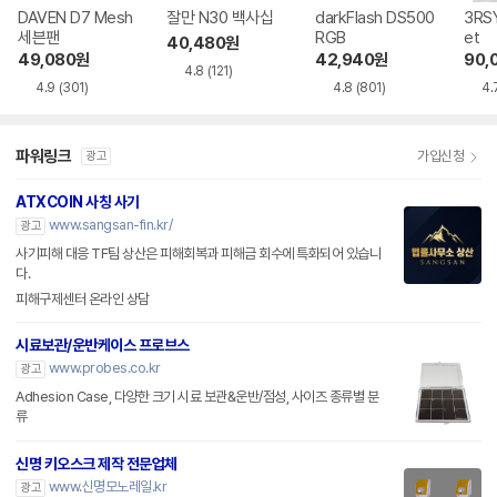
DAVEN D7 Mesh
잘만 N30 백사십
darkFlash DS500
3RSY
세븐팬
RGB
et
40,480
원
49,080
원
42,940
원
90,
4.8
(121)
4.9
(301)
4.8
(801)
4.
파워링크
가입신청
광고
ATXCOIN 사칭 사기
www.sangsan-fin.kr/
광고
사기피해 대응 TF팀 상산은 피해회복과 피해금 회수에 특화되어 있습니
다.
피해구제센터 온라인 상담
시료보관/운반케이스 프로브스
www.probes.co.kr
광고
Adhesion Case, 다양한 크기 시료 보관&운반/점성, 사이즈 종류별 분
류
신명 키오스크 제작 전문업체
www.신명모노레일.kr
광고