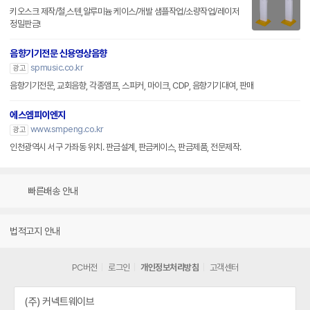
키오스크 제작/철,스텐,알루미늄 케이스/개발 샘플작업/소량작업/레이저
정밀판금!
음향기기전문 신용영상음향
spmusic.co.kr
광고
음향기기전문, 교회음향, 각종앰프, 스피커, 마이크, CDP, 음향기기대여, 판매
에스엠피이엔지
www.smpeng.co.kr
광고
인천광역시 서구 가좌동 위치. 판금설계, 판금케이스, 판금제품, 전문제작.
빠른배송 안내
법적고지 안내
PC버전
로그인
개인정보처리방침
고객센터
(주) 커넥트웨이브