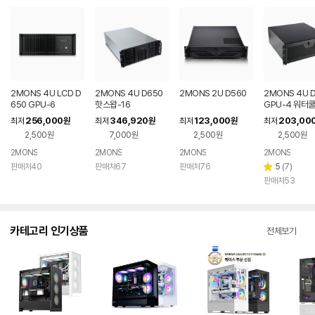
2MONS 4U LCD D
2MONS 4U D650
2MONS 2U D560
2MONS 4U 
650 GPU-6
핫스왑-16
GPU-4 워터
256,000
346,920
123,000
203,00
최저
원
최저
원
최저
원
최저
2,500원
7,000원
2,500원
2,500원
2MONS
2MONS
2MONS
2MONS
리
판매처40
판매처67
판매처76
5
(
7
)
별
뷰
판매처53
점
수
카테고리 인기상품
전체보기