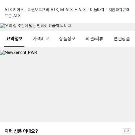
ATX 케이스
/
지원보드규격
:
ATX
,
M-ATX
,
F-ATX
/
미들타워
/
지원파워규격
:
표준-ATX
메뉴 네비게이션
요약정보
가격비교
상품정보
의견/리뷰
연관상품
이런 상품 어때요?
광고