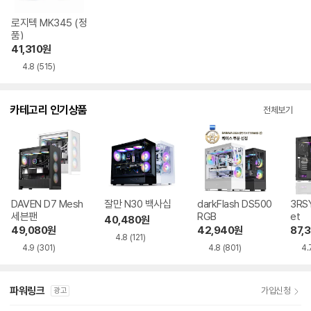
로지텍 MK345 (정
품)
41,310
원
4.8
(515)
카테고리 인기상품
전체보기
DAVEN D7 Mesh
잘만 N30 백사십
darkFlash DS500
3RSY
세븐팬
RGB
et
40,480
원
49,080
원
42,940
원
87,
4.8
(121)
4.9
(301)
4.8
(801)
4.
파워링크
가입신청
광고