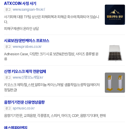
ATXCOIN 사칭 사기
www.sangsan-fin.kr/
광고
사기피해 대응 TF팀 상산은 피해회복과 피해금 회수에 특화되어 있습니
다.
피해구제센터 온라인 상담
시료보관/운반케이스 프로브스
www.probes.co.kr
광고
Adhesion Case, 다양한 크기 시료 보관&운반/점성, 사이즈 종류별 분
류
신명 키오스크 제작 전문업체
www.신명모노레일.kr
광고
키오스크 제작/철,스텐,알루미늄 케이스/개발 샘플작업/소량작업/레이저
정밀판금!
음향기기전문 신용영상음향
spmusic.co.kr
광고
음향기기전문, 교회음향, 각종앰프, 스피커, 마이크, CDP, 음향기기대여, 판매
에스엠피이엔지