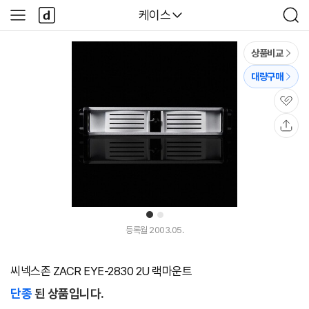
본문 바로가기
다
다나와
케이스
사
검
나
이
색
와
드
메
메
상품비교
인
뉴
대량구매
관
심
공
유
1
2
등록월 2003.05.
씨넥스존 ZACR EYE-2830 2U 랙마운트
단종
된 상품입니다.