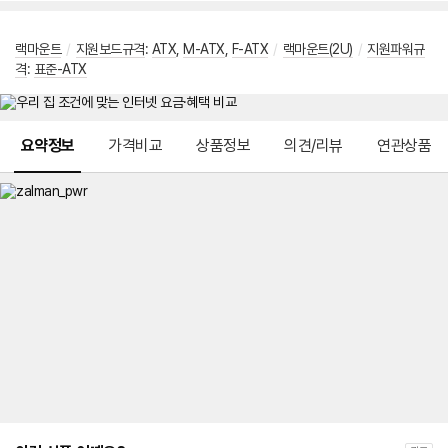
랙마운트
/
지원보드규격
:
ATX
,
M-ATX
,
F-ATX
/
랙마운트(2U)
/
지원파워규
격
:
표준-ATX
메뉴 네비게이션
요약정보
가격비교
상품정보
의견/리뷰
연관상품