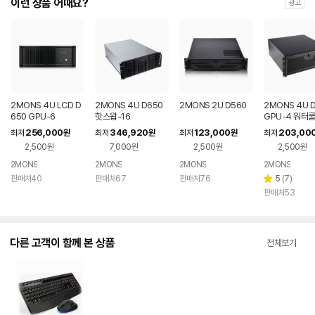
이런 상품 어때요?
광고
2MONS 4U LCD D
2MONS 4U D650
2MONS 2U D560
2MONS 4U 
650 GPU-6
핫스왑-16
GPU-4 워터
256,000
346,920
123,000
203,00
최저
원
최저
원
최저
원
최저
2,500원
7,000원
2,500원
2,500원
2MONS
2MONS
2MONS
2MONS
리
판매처40
판매처67
판매처76
5
(
7
)
별
뷰
판매처53
점
수
다른 고객이 함께 본 상품
전체보기