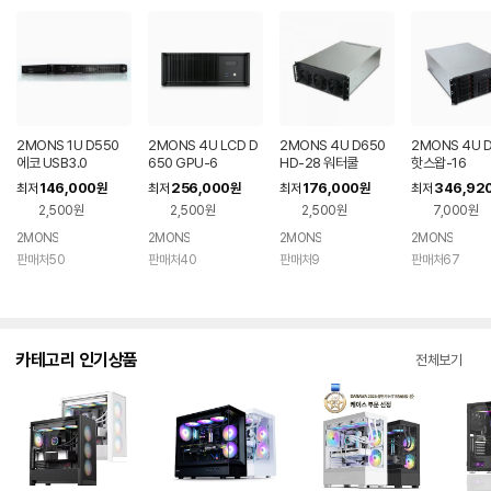
2MONS 1U D550
2MONS 4U LCD D
2MONS 4U D650
2MONS 4U 
에코 USB3.0
650 GPU-6
HD-28 워터쿨
핫스왑-16
146,000
256,000
176,000
346,92
최저
원
최저
원
최저
원
최저
2,500원
2,500원
2,500원
7,000원
2MONS
2MONS
2MONS
2MONS
판매처50
판매처40
판매처9
판매처67
카테고리 인기상품
전체보기