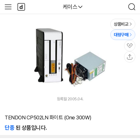
본문 바로가기
다
다나와
케이스
사
검
나
이
색
와
드
메
메
상품비교
인
뉴
대량구매
관
심
공
유
등록월 2005.04.
TENDON CP502LN 화이트 (One 300W)
단종
된 상품입니다.