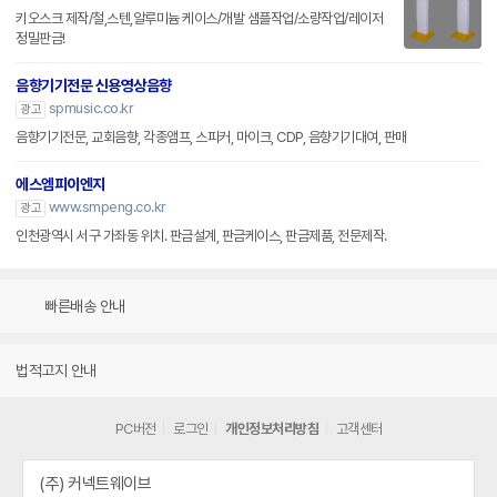
키오스크 제작/철,스텐,알루미늄 케이스/개발 샘플작업/소량작업/레이저
정밀판금!
음향기기전문 신용영상음향
spmusic.co.kr
광고
음향기기전문, 교회음향, 각종앰프, 스피커, 마이크, CDP, 음향기기대여, 판매
에스엠피이엔지
www.smpeng.co.kr
광고
인천광역시 서구 가좌동 위치. 판금설계, 판금케이스, 판금제품, 전문제작.
빠른배송 안내
법적고지 안내
PC버전
로그인
개인정보처리방침
고객센터
(주) 커넥트웨이브