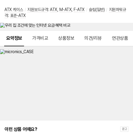
ATX 케이스
/
지원보드규격
:
ATX
,
M-ATX
,
F-ATX
/
슬림(일반)
/
지원파워규
격
:
표준-ATX
메뉴 네비게이션
요약정보
가격비교
상품정보
의견/리뷰
연관상품
이런 상품 어때요?
광고