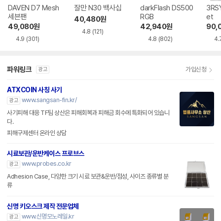
DAVEN D7 Mesh
잘만 N30 백사십
darkFlash DS500
3RSY
세븐팬
RGB
et
40,480
원
49,080
원
42,940
원
90,
4.8
(121)
4.9
(301)
4.8
(802)
4.
파워링크
가입신청
광고
ATXCOIN 사칭 사기
www.sangsan-fin.kr/
광고
사기피해 대응 TF팀 상산은 피해회복과 피해금 회수에 특화되어 있습니
다.
피해구제센터 온라인 상담
시료보관/운반케이스 프로브스
www.probes.co.kr
광고
Adhesion Case, 다양한 크기 시료 보관&운반/점성, 사이즈 종류별 분
류
신명 키오스크 제작 전문업체
www.신명모노레일.kr
광고