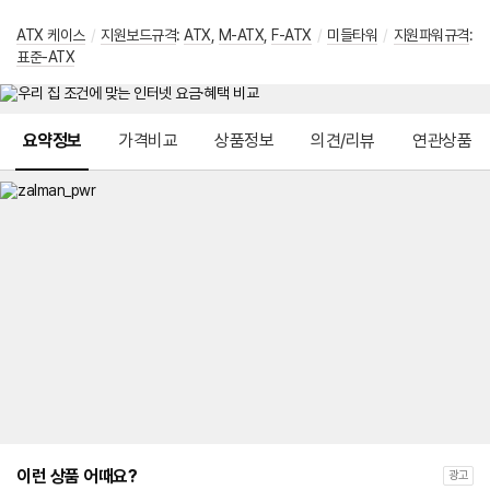
ATX 케이스
/
지원보드규격
:
ATX
,
M-ATX
,
F-ATX
/
미들타워
/
지원파워규격
:
표준-ATX
메뉴 네비게이션
요약정보
가격비교
상품정보
의견/리뷰
연관상품
이런 상품 어때요?
광고