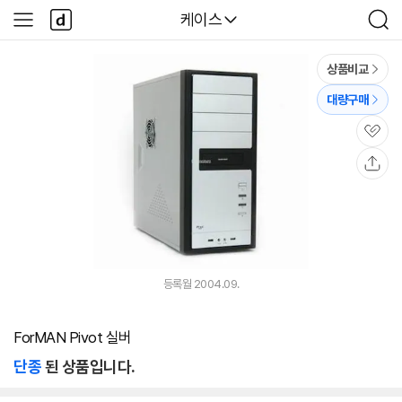
본문 바로가기
다
다나와
케이스
사
검
나
이
색
와
드
메
메
상품비교
인
뉴
대량구매
관
심
공
유
등록월 2004.09.
ForMAN Pivot 실버
단종
된 상품입니다.