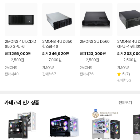
2MONS 4U LCD D
2MONS 4U D650
2MONS 2U D560
2MONS 4U 
650 GPU-6
핫스왑-16
GPU-4 워터
256,000
346,920
123,000
203,00
최저
원
최저
원
최저
원
최저
2,500원
7,000원
2,500원
2,500원
2MONS
2MONS
2MONS
2MONS
리
판매처40
판매처67
판매처76
5
(
7
)
별
뷰
판매처53
점
수
카테고리 인기상품
전체보기