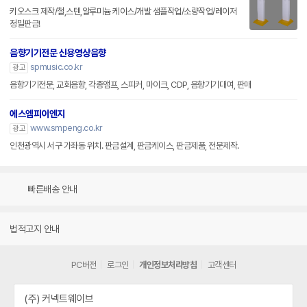
키오스크 제작/철,스텐,알루미늄 케이스/개발 샘플작업/소량작업/레이저
정밀판금!
음향기기전문 신용영상음향
spmusic.co.kr
광고
음향기기전문, 교회음향, 각종앰프, 스피커, 마이크, CDP, 음향기기대여, 판매
에스엠피이엔지
www.smpeng.co.kr
광고
인천광역시 서구 가좌동 위치. 판금설계, 판금케이스, 판금제품, 전문제작.
빠른배송 안내
법적고지 안내
PC버전
로그인
개인정보처리방침
고객센터
(주) 커넥트웨이브