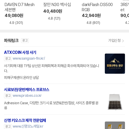
DAVEN D7 Mesh
잘만 N30 백사십
darkFlash DS500
3RSY
세븐팬
RGB
et
40,480
원
49,080
원
42,940
원
90,
4.8
(121)
4.9
(301)
4.8
(801)
4.
파워링크
가입신청
광고
ATXCOIN 사칭 사기
www.sangsan-fin.kr/
광고
사기피해 대응 TF팀 상산은 피해회복과 피해금 회수에 특화되어 있습니
다.
피해구제센터 온라인 상담
시료보관/운반케이스 프로브스
www.probes.co.kr
광고
Adhesion Case, 다양한 크기 시료 보관&운반/점성, 사이즈 종류별 분
류
신명 키오스크 제작 전문업체
www.신명모노레일.kr
광고