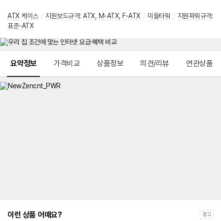
ATX 케이스
/
지원보드규격
:
ATX
,
M-ATX
,
F-ATX
/
미들타워
/
지원파워규격
:
표준-ATX
메뉴 네비게이션
요약정보
가격비교
상품정보
의견/리뷰
연관상품
이런 상품 어때요?
광고