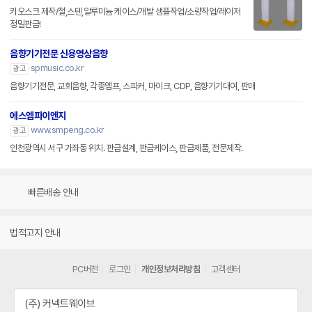
키오스크 제작/철,스텐,알루미늄 케이스/개발 샘플작업/소량작업/레이저
정밀판금!
음향기기전문 신용영상음향
spmusic.co.kr
광고
음향기기전문, 교회음향, 각종앰프, 스피커, 마이크, CDP, 음향기기대여, 판매
에스엠피이엔지
www.smpeng.co.kr
광고
인천광역시 서구 가좌동 위치. 판금설계, 판금케이스, 판금제품, 전문제작.
빠른배송 안내
법적고지 안내
PC버전
로그인
개인정보처리방침
고객센터
(주) 커넥트웨이브