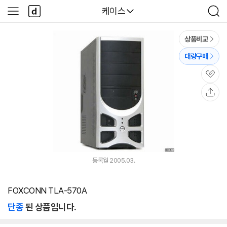
본문 바로가기
다
다나와
케이스
사
검
나
이
색
와
드
메
메
상품비교
인
뉴
대량구매
관
심
공
유
등록월 2005.03.
FOXCONN TLA-570A
단종
된 상품입니다.