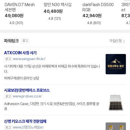
DAVEN D7 Mesh
잘만 N30 백사십
darkFlash DS500
3RSY
세븐팬
RGB
et
40,480
원
49,080
원
42,940
원
87,
4.8
(121)
4.9
(301)
4.8
(801)
4.
파워링크
가입신청
광고
ATXCOIN 사칭 사기
www.sangsan-fin.kr/
광고
사기피해 대응 TF팀 상산은 피해회복과 피해금 회수에 특화되어 있습니
다.
피해구제센터 온라인 상담
시료보관/운반케이스 프로브스
www.probes.co.kr
광고
Adhesion Case, 다양한 크기 시료 보관&운반/점성, 사이즈 종류별 분
류
신명 키오스크 제작 전문업체
www.신명모노레일.kr
광고