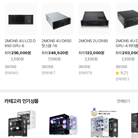
2MONS 4U LCD D
2MONS 4U D650
2MONS 2U D560
2MONS 4U 
650 GPU-6
핫스왑-16
GPU-4 워터
256,000
346,920
123,000
203,00
최저
원
최저
원
최저
원
최저
2,500원
7,000원
2,500원
2,500원
2MONS
2MONS
2MONS
2MONS
리
판매처40
판매처67
판매처76
5
(
7
)
별
뷰
판매처53
점
수
카테고리 인기상품
전체보기