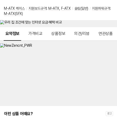
M-ATX 케이스
/
지원보드규격
:
M-ATX
,
F-ATX
/
슬림(일반)
/
지원파워규격
:
M-ATX(SFX)
메뉴 네비게이션
요약정보
가격비교
상품정보
의견/리뷰
연관상품
이런 상품 어때요?
광고