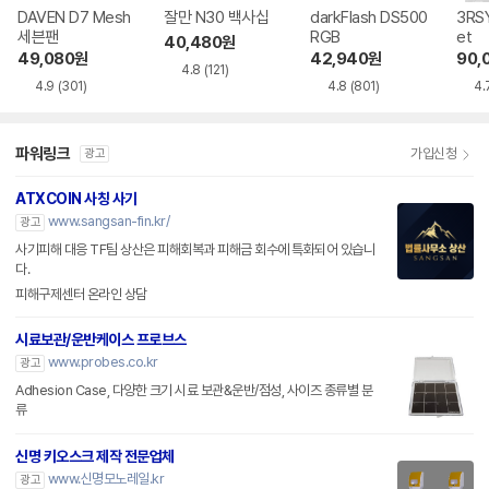
DAVEN D7 Mesh
잘만 N30 백사십
darkFlash DS500
3RSY
세븐팬
RGB
et
40,480
원
49,080
원
42,940
원
90,
4.8
(121)
4.9
(301)
4.8
(801)
4.
파워링크
가입신청
광고
ATXCOIN 사칭 사기
www.sangsan-fin.kr/
광고
사기피해 대응 TF팀 상산은 피해회복과 피해금 회수에 특화되어 있습니
다.
피해구제센터 온라인 상담
시료보관/운반케이스 프로브스
www.probes.co.kr
광고
Adhesion Case, 다양한 크기 시료 보관&운반/점성, 사이즈 종류별 분
류
신명 키오스크 제작 전문업체
www.신명모노레일.kr
광고