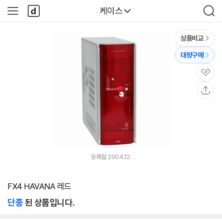
본문 바로가기
다
다나와
케이스
사
검
나
이
색
와
드
메
메
상품비교
인
뉴
대량구매
관
심
공
유
등록월 2004.12.
FX4 HAVANA 레드
단종
된 상품입니다.