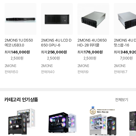
2MONS 1U D550
2MONS 4U LCD D
2MONS 4U D650
2MONS 4U 
에코 USB3.0
650 GPU-6
HD-28 워터쿨
핫스왑-16
146,000
256,000
176,000
346,92
최저
원
최저
원
최저
원
최저
2,500원
2,500원
2,500원
7,000원
2MONS
2MONS
2MONS
2MONS
판매처50
판매처40
판매처9
판매처67
카테고리 인기상품
전체보기