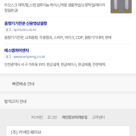
키오스크 제작/철,스텐,알루미늄 케이스/개발 샘플작업/소량작업/레이저
정밀판금!
음향기기전문 신용영상음향
spmusic.co.kr
광고
음향기기전문, 교회음향, 각종앰프, 스피커, 마이크, CDP, 음향기기대여, 판매
에스엠피이엔지
www.smpeng.co.kr
광고
인천광역시 서구 가좌동 위치. 판금설계, 판금케이스, 판금제품, 전문제작.
빠른배송 안내
법적고지 안내
PC버전
로그인
개인정보처리방침
고객센터
(주) 커넥트웨이브