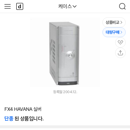
본문 바로가기
다
다나와
케이스
사
검
나
이
색
와
드
메
메
상품비교
인
뉴
대량구매
관
심
공
유
등록월 2004.12.
FX4 HAVANA 실버
단종
된 상품입니다.