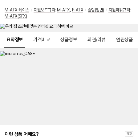
M-ATX 케이스
/
지원보드규격
:
M-ATX
,
F-ATX
/
슬림(일반)
/
지원파워규격
:
M-ATX(SFX)
메뉴 네비게이션
요약정보
가격비교
상품정보
의견/리뷰
연관상품
이런 상품 어때요?
광고