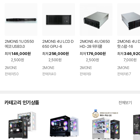
2MONS 1U D550
2MONS 4U LCD D
2MONS 4U D650
2MONS 4U 
에코 USB3.0
650 GPU-6
HD-28 워터쿨
핫스왑-16
146,000
256,000
176,000
346,92
최저
원
최저
원
최저
원
최저
2,500원
2,500원
2,500원
7,000원
2MONS
2MONS
2MONS
2MONS
판매처50
판매처40
판매처9
판매처67
카테고리 인기상품
전체보기