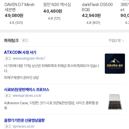
DAVEN D7 Mesh
잘만 N30 백사십
darkFlash DS500
3RSY
세븐팬
RGB
et
40,480
원
49,080
원
42,940
원
90,
4.8
(121)
4.9
(301)
4.8
(801)
4.
파워링크
가입신청
광고
ATXCOIN 사칭 사기
www.sangsan-fin.kr/
광고
사기피해 대응 TF팀 상산은 피해회복과 피해금 회수에 특화되어 있습니
다.
피해구제센터 온라인 상담
시료보관/운반케이스 프로브스
www.probes.co.kr
광고
Adhesion Case, 다양한 크기 시료 보관&운반/점성, 사이즈 종류별 분
류
음향기기전문 신용영상음향
spmusic.co.kr
광고