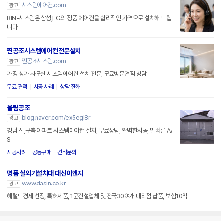
시스템에어컨.com
광고
BIN-시스템은 삼성,LG의 정품 에어컨을 합리적인 가격으로 설치해 드립
니다
찐공조시스템에어컨전문설치
찐공조시스템.com
광고
가정 상가 사무실 시스템에어컨 설치 전문, 무료방문견적 상담
무료 견적
시공 사례
상담 전화
올림공조
blog.naver.com/ex5egl8r
광고
경남 신,구축 아파트 시스템에어컨 설치, 무료상담, 완벽한시공, 발빠른 A/
S
시공사례
공동구매
견적문의
명품 실외기설치대 대신이앤지
www.dasin.co.kr
광고
헤럴드경제 선정, 특허제품, 1군건설업체 및 전국30여개 대리점 납품, 보험10억