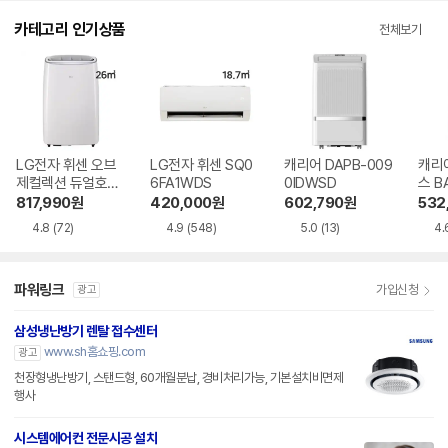
카테고리 인기상품
전체보기
LG전자 휘센 오브
LG전자 휘센 SQ0
캐리어 DAPB-009
캐리
제컬렉션 듀얼호스
6FA1WDS
0IDWSD
스 B
PQ08FDWBS
WS
817,990
원
420,000
원
602,790
원
532
4.8
(72)
4.9
(548)
5.0
(13)
4.
파워링크
가입신청
광고
삼성냉난방기 렌탈 접수센터
www.sh홈쇼핑.com
광고
천장형냉난방기, 스탠드형, 60개월분납, 경비처리가능, 기본설치비면제
행사
시스템에어컨 전문시공 설치