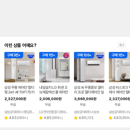
를
나
타
내
는
표
입
니
다.
이런 상품 어때요?
광고
구매 3천+
구매 1천+
구매 120+
구매 1천+
삼성 무풍 에어컨 멀티
내일설치 LG 휘센 오
삼성 AI 무풍콤보 갤러
삼성 비스포크 
형 2in1 AF70F17D11
브제컬렉션 쿨 에어컨
리 프로 멀티에어컨 일
래식 에어컨 멀
BRS 일반배관 전국,
2in1 FQ17FC1EC2
반배관 AF90H17D2
F70F17D11G
2,327,000
2,006,000
3,669,000
2,327,000
원
원
원
기본설치비포함
기본설치포함
7SRS 전국설치
반배관 전국,설
무료
무료
무료
무료
함
삼성공식파트너 평강프라자
LG전자인증점 다원씨앤씨
삼성공식파트너 보보
삼성공식파트너 
리
리
리
리
4.93
(
999+
)
4.85
(
999+
)
4.95
(
131
)
4.93
(
999
별
별
별
별
뷰
뷰
뷰
뷰
점
점
점
점
수
수
수
수