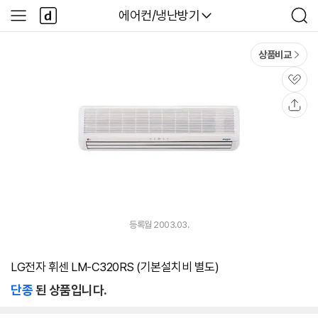
본문 바로가기
다
다나와
에어컨/냉난방기
사
검
나
이
색
와
드
메
메
상품비교
인
뉴
관
심
공
유
등록월 2003.03.
LG전자 휘센 LM-C320RS (기본설치비 별도)
단종
된 상품입니다.