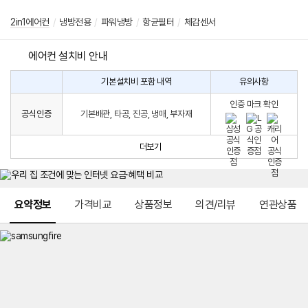
2in1에어컨
/
냉방전용
/
파워냉방
/
항균필터
/
체감센서
에어컨 설치비 안내
기본설치비 포함 내역
유의사항
에
에
어
인증 마크 확인
컨
어
공식인증
기본배관, 타공, 진공, 냉매, 부자재
설
컨
치
구
비
매
더보기
시
발
생
되
메뉴 네비게이션
는
요약정보
가격비교
상품정보
의견/리뷰
연관상품
설
치
비
에
대
한
안
내