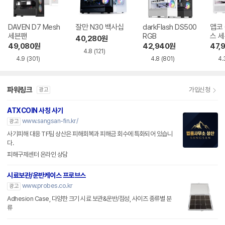
DAVEN D7 Mesh
잘만 N30 백사십
darkFlash DS500
앱코 
세븐팬
RGB
스 
40,280
원
49,080
원
42,940
원
47,
4.8
(121)
4.9
(301)
4.8
(801)
4.
파워링크
가입신청
광고
ATXCOIN 사칭 사기
www.sangsan-fin.kr/
광고
사기피해 대응 TF팀 상산은 피해회복과 피해금 회수에 특화되어 있습니
다.
피해구제센터 온라인 상담
시료보관/운반케이스 프로브스
www.probes.co.kr
광고
Adhesion Case, 다양한 크기 시료 보관&운반/점성, 사이즈 종류별 분
류