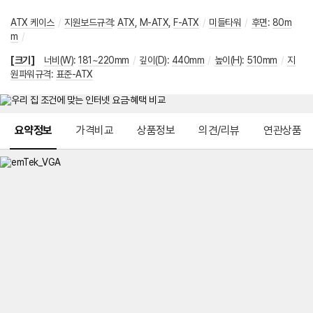
ATX 케이스
/
지원보드규격
:
ATX
,
M-ATX
,
F-ATX
/
미들타워
/
후면
:
80m
m
/
[크기]
너비(W)
:
181~220mm
/
깊이(D)
:
440mm
/
높이(H)
:
510mm
/
지
원파워규격
:
표준-ATX
메뉴 네비게이션
요약정보
가격비교
상품정보
의견/리뷰
연관상품