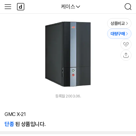
본문 바로가기
다
다나와
케이스
사
검
나
이
색
와
드
메
메
상품비교
인
뉴
대량구매
관
심
공
유
등록월 2003.06.
GMC X-21
단종
된 상품입니다.