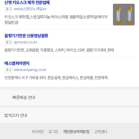
신명 키오스크 제작 전문업체
www.신명모노레일.kr
광고
키오스크 제작/철,스텐,알루미늄 케이스/개발 샘플작업/소량작업/레이저
정밀판금!
음향기기전문 신용영상음향
spmusic.co.kr
광고
음향기기전문, 교회음향, 각종앰프, 스피커, 마이크, CDP, 음향기기대여, 판매
에스엠피이엔지
www.smpeng.co.kr
광고
인천광역시 서구 가좌동 위치. 판금설계, 판금케이스, 판금제품, 전문제작.
빠른배송 안내
법적고지 안내
PC버전
로그인
개인정보처리방침
고객센터