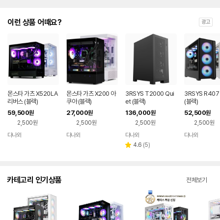
이런 상품 어때요?
광고
몬스타 가츠 X520LA
몬스타 가츠 X200 아
3RSYS T2000 Qui
3RSYS R40
리버스 (블랙)
쿠아 (블랙)
et (블랙)
(블랙)
59,500
27,000
136,000
52,500
원
원
원
원
2,500원
2,500원
2,500원
2,500원
다나와
다나와
다나와
다나와
네이버
네이버
네이버
네이버
페이
페이
페이
페이
리
4.6
(
5
)
별
뷰
점
수
카테고리 인기상품
전체보기