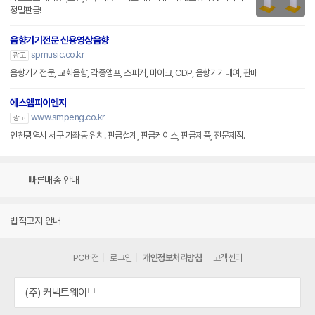
정밀판금!
음향기기전문 신용영상음향
spmusic.co.kr
광고
음향기기전문, 교회음향, 각종앰프, 스피커, 마이크, CDP, 음향기기대여, 판매
에스엠피이엔지
www.smpeng.co.kr
광고
인천광역시 서구 가좌동 위치. 판금설계, 판금케이스, 판금제품, 전문제작.
빠른배송 안내
법적고지 안내
PC버전
로그인
개인정보처리방침
고객센터
(주) 커넥트웨이브