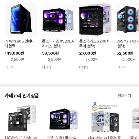
IN WIN 805 인피니
몬스타 가츠 X520LA
몬스타 가츠 X200 아
3RSYS R40
티 블랙
리버스 (블랙)
쿠아 (블랙)
(블랙)
149,000
59,500
27,000
52,500
원
원
원
원
2,500원
2,500원
2,500원
2,500원
다나와
다나와
다나와
다나와
네이버
네이버
네이버
네이버
페이
페이
페이
페이
카테고리 인기상품
전체보기
DAVEN D7 Mesh
잘만 N30 백사십
darkFlash DS500
앱코 