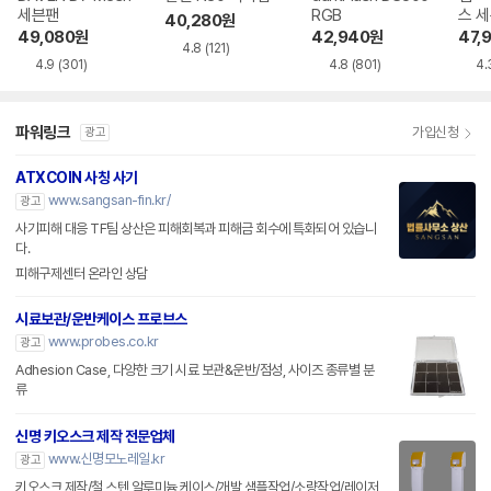
세븐팬
RGB
스 
40,280
원
49,080
원
42,940
원
47,
4.8
(121)
4.9
(301)
4.8
(801)
4.
파워링크
가입신청
광고
ATXCOIN 사칭 사기
www.sangsan-fin.kr/
광고
사기피해 대응 TF팀 상산은 피해회복과 피해금 회수에 특화되어 있습니
다.
피해구제센터 온라인 상담
시료보관/운반케이스 프로브스
www.probes.co.kr
광고
Adhesion Case, 다양한 크기 시료 보관&운반/점성, 사이즈 종류별 분
류
신명 키오스크 제작 전문업체
www.신명모노레일.kr
광고
키오스크 제작/철,스텐,알루미늄 케이스/개발 샘플작업/소량작업/레이저