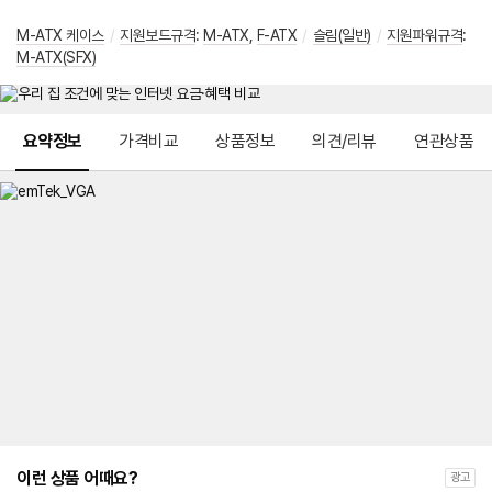
M-ATX 케이스
/
지원보드규격
:
M-ATX
,
F-ATX
/
슬림(일반)
/
지원파워규격
:
M-ATX(SFX)
메뉴 네비게이션
요약정보
가격비교
상품정보
의견/리뷰
연관상품
이런 상품 어때요?
광고