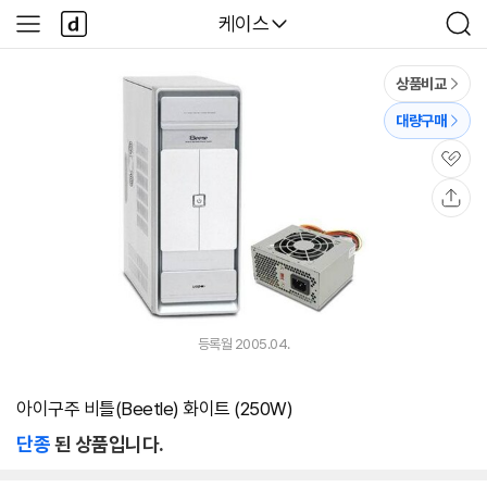
본문 바로가기
다
다나와
케이스
사
검
나
이
색
와
드
메
메
상품비교
인
뉴
대량구매
관
심
공
유
등록월 2005.04.
아이구주 비틀(Beetle) 화이트 (250W)
단종
된 상품입니다.