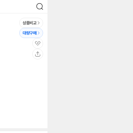
검
색
상품비교
대량구매
관
심
공
유