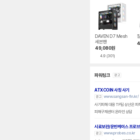
DAVEN D7 Mesh
잘
세븐팬
4
49,080
원
4.9
(301)
파워링크
광고
ATXCOIN 사칭 사기
www.sangsan-fin.kr/
광고
사기피해 대응 TF팀 상산은 피
피해구제센터 온라인 상담
시료보관/운반케이스 프로
www.probes.co.kr
광고