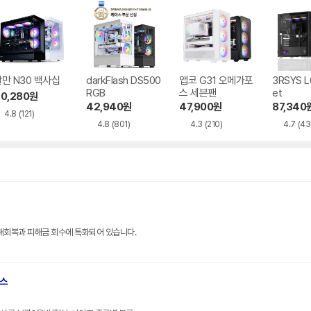
만 N30 백사십
darkFlash DS500
앱코 G31 오메가포
3RSYS L
RGB
스 세븐팬
et
0,280
원
42,940
원
47,900
원
87,340
4.8
(121)
4.8
(801)
4.3
(210)
4.7
(43
해회복과 피해금 회수에 특화되어 있습니다.
브스