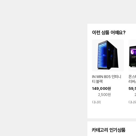
이런 상품 어때요?
IN WIN 805 인피니
몬스타
티 블랙
리버스
149,000
59,
원
2,500원
다나와
다나
네이버
페이
카테고리 인기상품