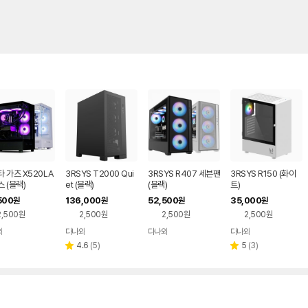
 가츠 X520LA
3RSYS T2000 Qui
3RSYS R407 세븐팬
3RSYS R150 (화이
 (블랙)
et (블랙)
(블랙)
트)
500
136,000
52,500
35,000
원
원
원
원
2,500원
2,500원
2,500원
2,500원
와
다나와
다나와
다나와
네이버
네이버
네이버
네이버
페이
페이
페이
페이
리
리
4.6
(
5
)
5
(
3
)
별
별
뷰
뷰
점
점
수
수