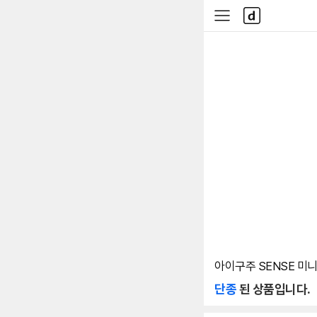
본문 바로가기
다
사
나
이
와
드
메
메
인
뉴
아이구주 SENSE 미
단종
된 상품입니다.