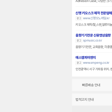
Adhesion Case, 다양한 
신명 키오스크 제작 전문업체
www.신명모노레일.kr
광고
키오스크 제작/철,스텐,알루미
음향기기전문 신용영상음향
spmusic.co.kr
광고
음향기기전문, 교회음향, 각종앰프
에스엠피이엔지
www.smpeng.co.kr
광고
인천광역시 서구 가좌동 위치. 
빠른배송 안내
법적고지 안내