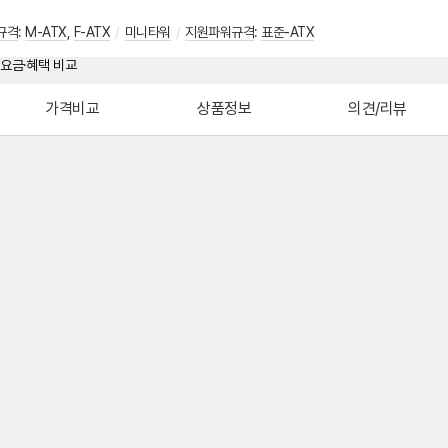
규격
:
M-ATX
,
F-ATX
/
미니타워
/
지원파워규격
:
표준-ATX
가격비교
상품정보
의견/리뷰