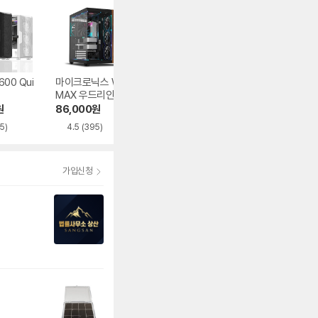
600 Qui
마이크로닉스 WIZ
마이크로닉스 WIZ
오쓰 SOLID FUL
MAX 우드리안 MA
MAX 스텔라
MESH
X
원
86,000
원
93,830
원
62,840
원
5)
4.5
(395)
5.0
(282)
가입신청