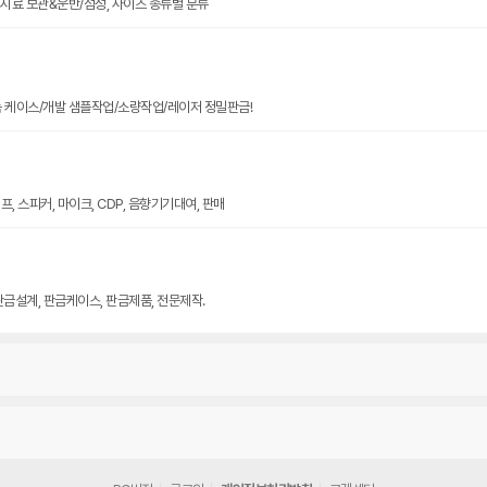
크기 시료 보관&운반/점성, 사이즈 종류별 분류
늄 케이스/개발 샘플작업/소량작업/레이저 정밀판금!
, 스피커, 마이크, CDP, 음향기기대여, 판매
판금설계, 판금케이스, 판금제품, 전문제작.