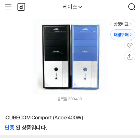
본문 바로가기
다
다나와
케이스
사
검
나
이
색
와
드
메
메
상품비교
인
뉴
대량구매
관
심
공
유
등록월 2004.10.
iCUBECOM Comport (Acbel400W)
단종
된 상품입니다.