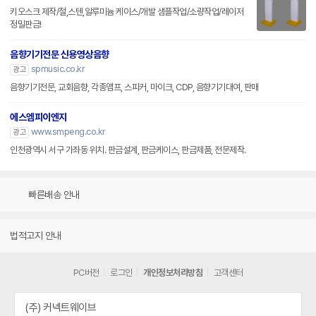
키오스크 제작/철,스텐,알루미늄 케이스/개발 샘플작업/소량작업/레이저
정밀판금!
음향기기전문 신용영상음향
spmusic.co.kr
광고
음향기기전문, 교회음향, 각종앰프, 스피커, 마이크, CDP, 음향기기대여, 판매
에스엠피이엔지
www.smpeng.co.kr
광고
인천광역시 서구 가좌동 위치. 판금설계, 판금케이스, 판금제품, 전문제작.
빠른배송 안내
법적고지 안내
PC버전
로그인
개인정보처리방침
고객센터
(주) 커넥트웨이브