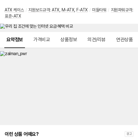
ATX 케이스
/
지원보드규격
:
ATX
,
M-ATX
,
F-ATX
/
미들타워
/
지원파워규격
:
표준-ATX
메뉴 네비게이션
요약정보
가격비교
상품정보
의견/리뷰
연관상품
이런 상품 어때요?
광고