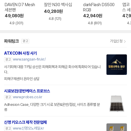
DAVEN D7 Mesh
잘만 N30 백사십
darkFlash DS500
앱코 
세븐팬
RGB
스 
40,280
원
49,080
원
42,940
원
47,
4.8
(121)
4.9
(301)
4.8
(801)
4.
파워링크
가입신청
광고
ATXCOIN 사칭 사기
www.sangsan-fin.kr/
광고
사기피해 대응 TF팀 상산은 피해회복과 피해금 회수에 특화되어 있습니
다.
피해구제센터 온라인 상담
시료보관/운반케이스 프로브스
www.probes.co.kr
광고
Adhesion Case, 다양한 크기 시료 보관&운반/점성, 사이즈 종류별 분
류
신명 키오스크 제작 전문업체
www.신명모노레일.kr
광고