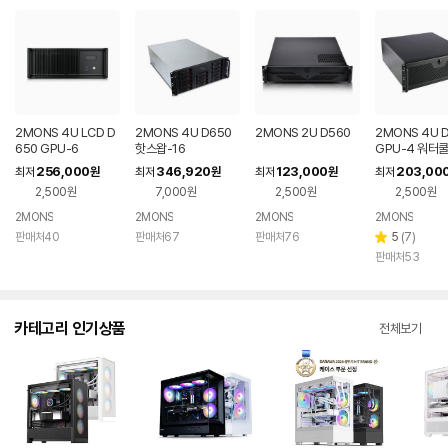
2MONS 4U LCD D
2MONS 4U D650
2MONS 2U D560
2MONS 4U 
650 GPU-6
핫스왑-16
GPU-4 워터
256,000
346,920
123,000
203,00
최저
원
최저
원
최저
원
최저
2,500원
7,000원
2,500원
2,500원
2MONS
2MONS
2MONS
2MONS
리
판매처40
판매처67
판매처76
5
(
7
)
별
뷰
판매처53
점
수
카테고리 인기상품
전체보기