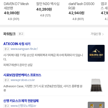
DAVEN D7 Mesh
잘만 N30 백사십
darkFlash DS500
앱코 
세븐팬
RGB
스 
40,280
원
49,080
원
42,940
원
47,
4.8
(121)
4.9
(301)
4.8
(801)
4.
파워링크
가입신청
광고
ATXCOIN 사칭 사기
www.sangsan-fin.kr/
광고
사기피해 대응 TF팀 상산은 피해회복과 피해금 회수에 특화되어 있습니
다.
피해구제센터 온라인 상담
시료보관/운반케이스 프로브스
www.probes.co.kr
광고
Adhesion Case, 다양한 크기 시료 보관&운반/점성, 사이즈 종류별 분
류
신명 키오스크 제작 전문업체
www.신명모노레일.kr
광고