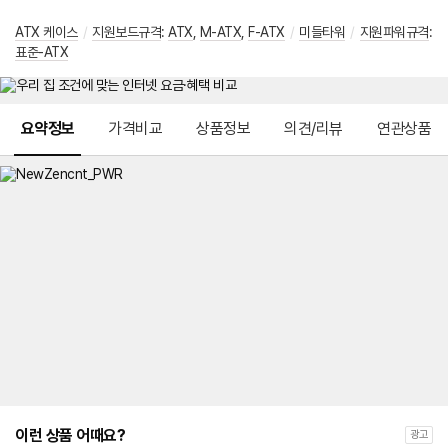
ATX 케이스
/
지원보드규격
:
ATX
,
M-ATX
,
F-ATX
/
미들타워
/
지원파워규격
:
표준-ATX
메뉴 네비게이션
요약정보
가격비교
상품정보
의견/리뷰
연관상품
이런 상품 어때요?
광고