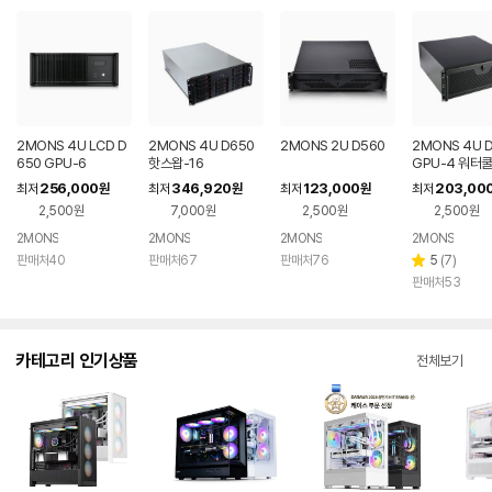
2MONS 4U LCD D
2MONS 4U D650
2MONS 2U D560
2MONS 4U 
650 GPU-6
핫스왑-16
GPU-4 워터
256,000
346,920
123,000
203,00
최저
원
최저
원
최저
원
최저
2,500원
7,000원
2,500원
2,500원
2MONS
2MONS
2MONS
2MONS
리
판매처40
판매처67
판매처76
5
(
7
)
별
뷰
판매처53
점
수
카테고리 인기상품
전체보기