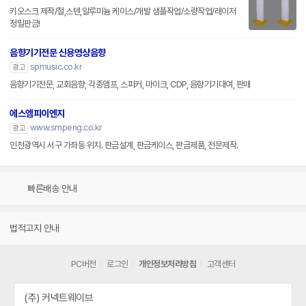
키오스크 제작/철,스텐,알루미늄 케이스/개발 샘플작업/소량작업/레이저
정밀판금!
음향기기전문 신용영상음향
spmusic.co.kr
광고
음향기기전문, 교회음향, 각종앰프, 스피커, 마이크, CDP, 음향기기대여, 판매
에스엠피이엔지
www.smpeng.co.kr
광고
인천광역시 서구 가좌동 위치. 판금설계, 판금케이스, 판금제품, 전문제작.
빠른배송 안내
법적고지 안내
PC버전
로그인
개인정보처리방침
고객센터
(주) 커넥트웨이브