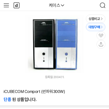
본문 바로가기
다
다나와
케이스
사
검
나
이
색
와
드
메
메
상품비교
인
뉴
대량구매
관
심
공
유
등록월 2004.11.
iCUBECOM Comport (썬파워300W)
단종
된 상품입니다.