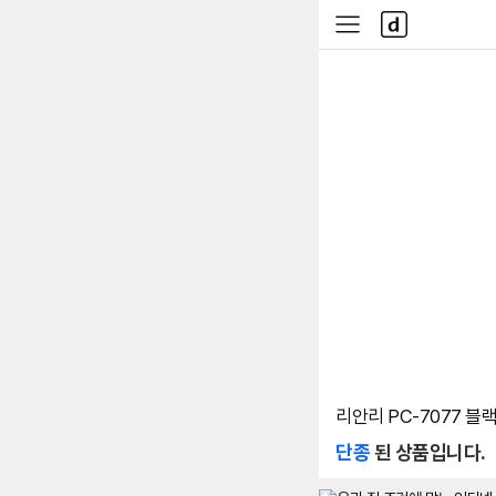
본문 바로가기
다
사
나
이
와
드
메
메
인
뉴
리안리 PC-7077 블
단종
된 상품입니다.