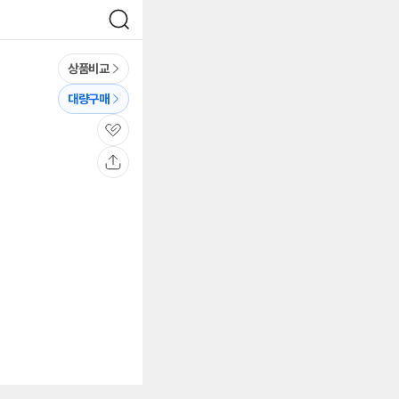
검
색
상품비교
대량구매
관
심
공
유